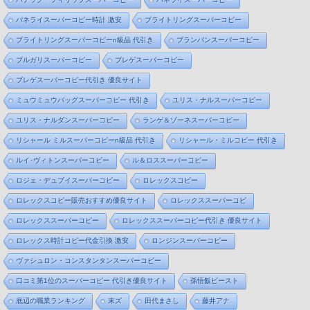
パネライスーパーコピー時計 激安
ブライトリングスーパーコピー
ブライトリングスーパーコピーn級品 代引き
ブランパンスーパーコピー
ブルガリスーパーコピー
ブレゲスーパーコピー
ブレゲスーパーコピー代引き 優良サイト
ミュウミュウバッグスーパーコピー 代引き
ユリス・ナルスーパーコピー
ユリス・ナルダンスーパーコピー
ランゲ＆ゾーネスーパーコピー
リシャール ミルスーパーコピーn級品 代引き
リシャール・ミルコピー 代引き
ルイ･ヴィトンスーパーコピー
ル＆ロススーパーコピー
ロジェ・デュブイスーパーコピー
ロレックスコピー
ロレックスコピー販売おすすめ優良サイト
ロレックススーパーコピ
ロレックススーパーコピー
ロレックススーパーコピー代引き 優良サイト
ロレックス時計コピー代金引換 激安
ロンジンスーパーコピー
ヴァシュロン・コンスタンタンスーパーコピー
口コミ第1位のスーパーコピー 代引き優良サイト
孫悟飯ビースト
底辺の職業ランキング
末ズ
田代まさし
藤井アナ