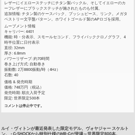
レザーにイエローステッチにチタン製バックル、そしてイエローのカ
ーフレザーにブラックステッチが施されたものも付属。
追加情報: チタン製のケースバック、プッシュピース、リンク。メガタ
ペストリー文字盤パターン。ホワイトゴールド製のAPロゴを採用。
ムーブメント情報
キャリバー: 4401
機能: 時・分表示、スモールセコンド、フライバッククロノグラフ、4
時半位置に日付表示
直径: 32mm
厚さ: 6.8mm
パワーリザーブ: 約70時間
巻き上げ方式: 自動巻き
振動数: 2万8800振動/時（4Hz）
石数: 40
価格 & 発売時期
価格: 748万円（税込）
発売時期: 順次入荷予定
限定: 世界限定500本
コメントは停止中です。
ルイ・ヴィトンが最近発表した限定モデル、ヴォヤジャー スケルト
ン。
-
G-SHOCKから特別仕様のMR-Gが登場～世界限定800本。