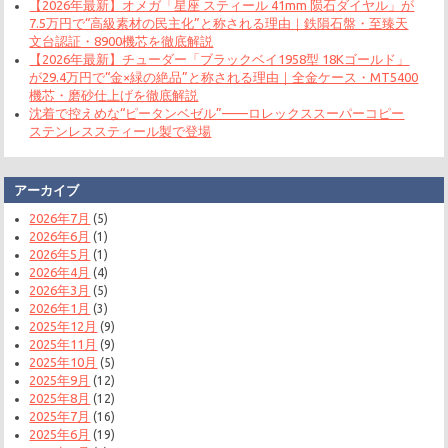
【2026年最新】オメガ「星座 スティール 41mm 陨石ダイヤル」が
7.5万円で“高級素材の民主化”と称される理由｜鉄隕石盤・至臻天
文台認証・8900機芯を徹底解説
【2026年最新】チューダー「ブラックベイ1958型 18Kゴールド」
が29.4万円で“金×緑の絶品”と称される理由｜全金ケース・MT5400
機芯・磨砂仕上げを徹底解説
沈着で控えめな“ピータンベゼル”——ロレックススーパーコピー
ステンレススティール製で登場
アーカイブ
2026年7月
(5)
2026年6月
(1)
2026年5月
(1)
2026年4月
(4)
2026年3月
(5)
2026年1月
(3)
2025年12月
(9)
2025年11月
(9)
2025年10月
(5)
2025年9月
(12)
2025年8月
(12)
2025年7月
(16)
2025年6月
(19)