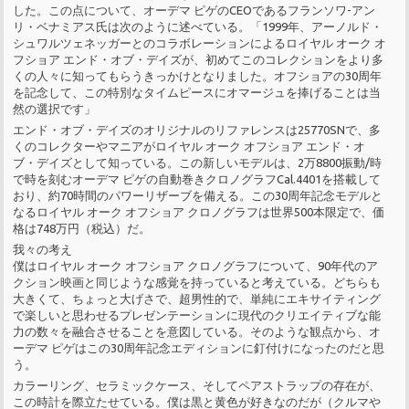
した。この点について、オーデマ ピゲのCEOであるフランソワ-アン
リ・ベナミアス氏は次のように述べている。「1999年、アーノルド・
シュワルツェネッガーとのコラボレーションによるロイヤル オーク オ
フショア エンド・オブ・デイズが、初めてこのコレクションをより多
くの人々に知ってもらうきっかけとなりました。オフショアの30周年
を記念して、この特別なタイムピースにオマージュを捧げることは当
然の選択です」
エンド・オブ・デイズのオリジナルのリファレンスは25770SNで、多
くのコレクターやマニアがロイヤル オーク オフショア エンド・オ
ブ・デイズとして知っている。この新しいモデルは、2万8800振動/時
で時を刻むオーデマ ピゲの自動巻きクロノグラフCal.4401を搭載して
おり、約70時間のパワーリザーブを備える。この30周年記念モデルと
なるロイヤル オーク オフショア クロノグラフは世界500本限定で、価
格は748万円（税込）だ。
我々の考え
僕はロイヤル オーク オフショア クロノグラフについて、90年代のア
クション映画と同じような感覚を持っていると考えている。どちらも
大きくて、ちょっと大げさで、超男性的で、単純にエキサイティング
で楽しいと思わせるプレゼンテーションに現代のクリエイティブな能
力の数々を融合させることを意図している。そのような観点から、オ
ーデマ ピゲはこの30周年記念エディションに釘付けになったのだと思
う。
カラーリング、セラミックケース、そしてペアストラップの存在が、
この時計を際立たせている。僕は黒と黄色が好きなのだが（クルマや