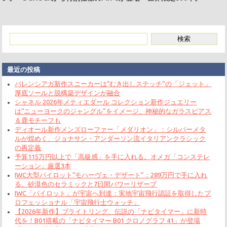
最近の投稿
バレンシアガ新作スニーカーは“むき出しステッチ”の「ジェット」
厚底ソールと脱構築デザインが融合
シャネル 2026年メティエダール コレクション新作ジュエリー
は“ニューヨークのジャングル”をイメージ、神秘的なガラスピアス
＆鹿モチーフも
ディオール新作メンズローファー「メダリオン」：シルバーメタ
ルが煌めく、ジョナサン・アンダーソン流イタリアンクラシック
の再定義
予算115万円以上で「高級感」を手に入れる。オメガ「コンステレ
ーション」厳選3本
IWC大型パイロット“モハーヴェ・デザート”：289万円で手に入れ
る、砂漠色のセラミックと7日間パワーリザーブ
IWC「パイロット」が宇宙へ到達：実地宇宙飛行認証を取得したプ
ロフェッショナル「宇宙飛行士ウォッチ」
【2026年新作】ブライトリング、伝説の「ナビタイマー」に新時
代を！B01搭載の「ナビタイマー B01 クロノグラフ 41」が登場