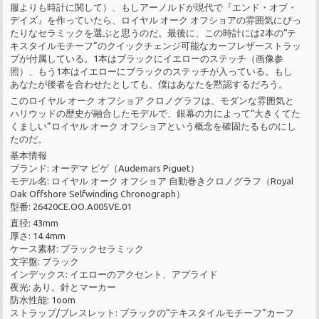
服よりも時計に関して）、もしアーノルドが現代で『エンド・オブ・
デイズ』を作っていたら、ロイヤル オーク オフショアの雰囲気にぴっ
たりなセラミックを選ぶと思うのだ。最後に、この時計には2本の“テ
キスタイルモチーフ”のクイックチェンジ可能なカーフレザーストラッ
プが付属している。1本はブラックにイエローのステッチ（画像参
照）、もう1本はイエローにブラックのステッチが入っている。もし
あなたが後者を合わせたとしても、僕はあなたを黙認するだろう。
このロイヤル オーク オフショア クロノグラフは、モダンな雰囲気と
ハリウッドの歴史が融合したモデルで、銀幕の力によって“大きくてた
くましい”ロイヤル オーク オフショアという概念を確固たるものにし
たのだ。
基本情報
ブランド: オーデマ ピゲ（Audemars Piguet）
モデル名: ロイヤル オーク オフショア 自動巻きクロノグラフ（Royal
Oak Offshore Selfwinding Chronograph）
型番: 26420CE.OO.A005VE.01
直径: 43mm
厚さ: 14.4mm
ケース素材: ブラックセラミック
文字盤: ブラック
インデックス: イエローのアクセント、アプライド
夜光: あり。針とマーカー
防水性能: 1oom
ストラップ/ブレスレット: ブラックの“テキスタイルモチーフ”カーフ