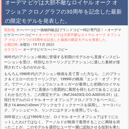
オーデマ ピゲは大胆不敵なロイヤル オーク オ
フショア クロノグラフの30周年を記念した最新
の限定モデルを発表した。
現在地:
スーパーコピー偽物(N級品)ブランドコピー時計専門店！
»
オーデマ
ピゲスーパーコピー
» オーデマ ピゲは大胆不敵なロイヤル オーク オフショ
ア クロノグラフの30周年を記念した最新の限定モデルを発表した。
公開日時:
水曜日 - 19 11月 2025
カテゴリー:
オーデマピゲスーパーコピー
90年代のアクション映画に登場する初期のモデルから直接インスピレ
ーションを受け、特別なカラーリングとアクションに適した素材が使
用されているのがわかる。
もちろん1990年代のアクション映画を見て育った方なら、このブラッ
ク＆イエローのカラーリングが、1999年の映画『エンド・オブ・デイ
ズ』でアーノルド・シュワルツェネッガーが着用した初期のロイヤル
オーク オフショアに直接かつ意図的に着想を得たものであることはよ
くわかるだろう。この限定モデル（Ref.26420CE.OO.A005VE.01）は、
現行モデルのロイヤル オーク オフショア クロノグラフをベースに、
厚さ14.4mmの43mmブラックセラミックケースを採用し、ケースバッ
ク、プッシュピース、リンクにはチタンを使用している。
30年前といえば1993年だが、ロイヤル オーク オフショアはすぐにヒ
ットしたわけではなく、アーノルドが映画で着用することに興味を持
ったことが、このモデルを適切なユーザー層に認知させる役割を果た