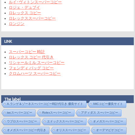
ルイ･ヴィトンスーパーコピー
ロジェ・デュブイ
ロレックス コピー
ロレックススーパーコピー
ロンジン
LINK
スーパーコピー 時計
ロレックス コピー 代引き
リシャールミル スーパーコピー
フェンディ バッグ コピー
クロムハーツ スーパーコピー
The label
A.ランゲ＆ゾーネスーパーコピー時計代引き 優良サイト
IWCコピー優良サイト
iwcスーパーコピー
Rolexスーパーコピー
アディダス スーパーコピー
ウブロスーパーコピー
エドックススーパーコピー
オメガスーパーコピー
オメガスーパーコピー代引き
オリススーパーコピー
オーデマピゲコピー