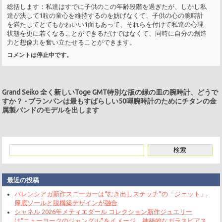
総括します：私達はすでに子供のこの年齢段階を過ぎたが、しかし私
達が決して1粒の童心を維持するのを妨げなくて、子供の心の腕時計
を満たしてとてもかわいい1面もあって、それらを付けて私達の心理
状態を更に若くなることができるだけではなくて、同時に自分の創造
力と想像力を奮い立たせることができます。
コメントは停止中です。
Grand Seiko 全く新しいToge GMT特別な版の緑の皿の腕時計、どうで
すか？
-
ブランパンは最もすばらしい50噚腕時計のためにチタンの金
属製バンドのモデルを出します
最近の投稿
バレンシアガ新作スニーカーは“むき出しステッチ”の「ジェット」
厚底ソールと脱構築デザインが融合
シャネル 2026年メティエダール コレクション新作ジュエリー
は“ニューヨークのジャングル”をイメージ、神秘的なガラスピアス