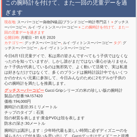
この腕時計を付けて、また一回の児童デーを過
ぎます
現在地:
スーパーコピー偽物(N級品)ブランドコピー時計専門店！
»
グッチス
ーパーコピー
,
ルイ･ヴィトンスーパーコピー
» この腕時計を付けて、また一
回の児童デーを過ぎます
公開日時:
月曜日 - 01 6月 2020
カテゴリー:
グッチスーパーコピー
,
ルイ･ヴィトンスーパーコピー
タグ:
グ
ッチスーパーコピー
,
ルイ･ヴィトンスーパーコピー
今日6月1日児童デイで、私は席の皆さんですべてもう子供ではなくな
ったのを知っていますが、しかし誰がまだではない童心がありません
か？子供が代表しているのは無邪気で、よく動いて活発で、実は私達
は好きなだけではなくて、多くのブランドは腕時計設計中でもいくつ
かのかわいい元素に参加して、今日みんなのために2モデルが子供の
心の腕時計を満たしを推薦します。
グッチスーパーコピー
Gucci Gripシリーズの米の珍しい版の腕時計
製品の型番:YA157420
価格:194,000円
腕時計の直径:35ミリメートル
チップのタイプ：石英
殻の材質を表します:黄金PVDは殻を表します
防水の深さ:30メートル
腕時計は講評します：少年時代最も楽しい時間に必ずディズニーのを
減らさないで付き添いを思い出して、Gucciグッチはディズニーと提携