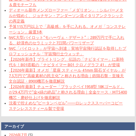
＆鹿モチーフも
ディオール新作メンズローファー「メダリオン」：シルバーメタ
ルが煌めく、ジョナサン・アンダーソン流イタリアンクラシック
の再定義
予算115万円以上で「高級感」を手に入れる。オメガ「コンステレ
ーション」厳選3本
IWC大型パイロット“モハーヴェ・デザート”：289万円で手に入れ
る、砂漠色のセラミックと7日間パワーリザーブ
IWC「パイロット」が宇宙へ到達：実地宇宙飛行認証を取得したプ
ロフェッショナル「宇宙飛行士ウォッチ」
【2026年新作】ブライトリング、伝説の「ナビタイマー」に新時
代を！B01搭載の「ナビタイマー B01 クロノグラフ 41」が登場
【2026年最新】オメガ「星座 スティール 41mm 陨石ダイヤル」が
7.5万円で“高級素材の民主化”と称される理由｜鉄隕石盤・至臻天
文台認証・8900機芯を徹底解説
【2026年最新】チューダー「ブラックベイ1958型 18Kゴールド」
が29.4万円で“金×緑の絶品”と称される理由｜全金ケース・MT5400
機芯・磨砂仕上げを徹底解説
沈着で控えめな“ピータンベゼル”——ロレックススーパーコピー
ステンレススティール製で登場
アーカイブ
2026年7月
(5)