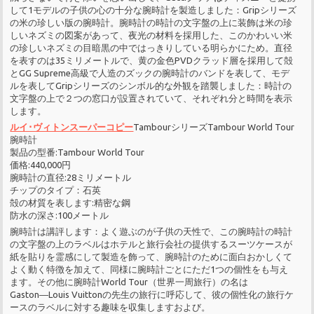
して1モデルの子供の心の十分な腕時計を製造しました：Gripシリーズ
の米の珍しい版の腕時計。腕時計の時計の文字盤の上に装飾は米の珍
しいネズミの図案があって、夜光の材料を採用した、このかわいい米
の珍しいネズミの目暗黒の中ではっきりしている明らかにため。直径
を表すのは35ミリメートルで、黄の金色PVDクラッド層を採用して殻
とGG Supreme高級で人造のズックの腕時計のバンドを表して、モデ
ルを表してGripシリーズのシンボル的な外観を踏襲しました：時計の
文字盤の上で２つの窓口が設置されていて、それぞれ分と時間を表示
します。
ルイ･ヴィトンスーパーコピー
TambourシリーズTambour World Tour
腕時計
製品の型番:Tambour World Tour
価格:440,000円
腕時計の直径:28ミリメートル
チップのタイプ：石英
殻の材質を表します:精密な鋼
防水の深さ:100メートル
腕時計は講評します：よく遊ぶのが子供の天性で、この腕時計の時計
の文字盤の上のラベルはホテルと旅行会社の提供するスーツケースが
紙を貼りを霊感にして製造を飾って、腕時計のために面白おかしくて
よく動く特徴を加えて、同様に腕時計ごとにただ1つの個性をも与え
ます。その他に腕時計World Tour（世界一周旅行）の名は
Gaston―Louis Vuittonの先生の旅行に呼応して、彼の個性化の旅行ケ
ースのラベルに対する趣味を収集しますおよび。