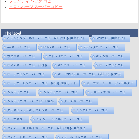
フェンディ バッグ コピー
クロムハーツ スーパーコピー
The label
A.ランゲ＆ゾーネスーパーコピー時計代引き 優良サイト
IWCコピー優良サイト
iwcスーパーコピー
Rolexスーパーコピー
アディダス スーパーコピー
ウブロスーパーコピー
エドックススーパーコピー
オメガスーパーコピー
オメガスーパーコピー代引き
オリススーパーコピー
オーデマピゲコピー
オーデマピゲスーパーコピー
オーデマピゲスーパーコピー時計代引き 激安
オーデマ・ピゲスーパーコピー代引き 優良サイト
オーヴァーシーズ・デュアルタイ
カルティエ コピー
カルティエスーパーコピー
カルティエ スーパーコピー
カルティエ スーパーコピーN級品
グッチスーパーコピー
グラスヒュッテオリジナルスーパーコピー
シャネルスーパーコピー
シーマスター
ジャガー・ルクルトスーパーコピー
ジャガー・ルクルトスーパーコピー時計代引き 優良サイト
ジャケ・ドロースーパーコピー
ジラール ペルゴスーパーコピー