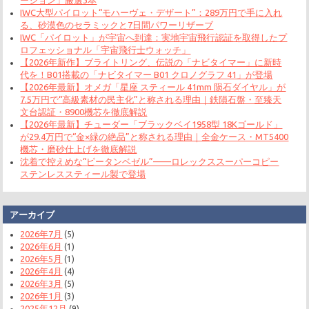
ーション」厳選3本
IWC大型パイロット“モハーヴェ・デザート”：289万円で手に入れ
る、砂漠色のセラミックと7日間パワーリザーブ
IWC「パイロット」が宇宙へ到達：実地宇宙飛行認証を取得したプ
ロフェッショナル「宇宙飛行士ウォッチ」
【2026年新作】ブライトリング、伝説の「ナビタイマー」に新時
代を！B01搭載の「ナビタイマー B01 クロノグラフ 41」が登場
【2026年最新】オメガ「星座 スティール 41mm 陨石ダイヤル」が
7.5万円で“高級素材の民主化”と称される理由｜鉄隕石盤・至臻天
文台認証・8900機芯を徹底解説
【2026年最新】チューダー「ブラックベイ1958型 18Kゴールド」
が29.4万円で“金×緑の絶品”と称される理由｜全金ケース・MT5400
機芯・磨砂仕上げを徹底解説
沈着で控えめな“ピータンベゼル”——ロレックススーパーコピー
ステンレススティール製で登場
アーカイブ
2026年7月
(5)
2026年6月
(1)
2026年5月
(1)
2026年4月
(4)
2026年3月
(5)
2026年1月
(3)
2025年12月
(9)