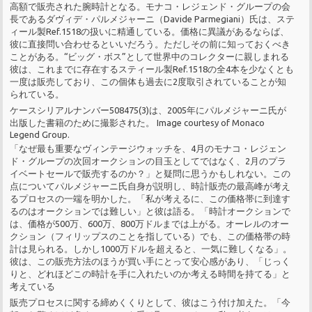
高額で販売された腕時計となる。モナコ・レジェンド・グループの会
長であるダヴィデ・パルメジャーニ（Davide Parmegiani）氏は、ステ
ィール製Ref.1518の扱いに精通している。価格に異議があるならば、
彼に直接問い合わせるといいだろう。ただしその前に知っておくべき
ことがある。“ビッグ・ボス”として世界中のコレクターに親しまれる
彼は、これまでに存在するスティール製Ref.1518の全4本を少なくとも
一度は販売しており、この個体も過去に2度取引されていることが知
られている。
ケースシリアルナンバー508475(3)は、2005年にパルメジャーニ氏が
出版した書籍のために撮影された。 Image courtesy of Monaco
Legend Group.
「なぜ最も重要なヴィンテージウォッチを、4月のモナコ・レジェン
ド・グループの次回オークションの目玉としてではなく、2月のプラ
イベートセールで販売するのか？」と疑問に思うかもしれない。この
点についてパルメジャーニ氏自身が説明し、時計販売の最高峰が考え
るプロセスの一端を明かした。「私が考えるに、この価格帯に到達す
るのはオークションでは難しい」と彼は語る。「時計オークションで
は、価格が500万、600万、800万ドルまでは上がる。オーレルのオー
クション（フィリップスのことを指している）でも、この価格帯の時
計は見られる。しかし1000万ドルを超えると、一気に難しくなる」。
彼は、この販売方法のほうが買い手にとって安心感があり、「じっく
りと、どれほどこの時計を手に入れたいのか考える時間を持てる」と
考えている
販売プロセスに関する締めくくりとして、彼はこう付け加えた。「今