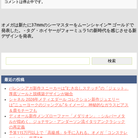
コメントは停止中です。
オメガは新たに37mmのシーマスターをムーンシャイン™ ゴール ドで
発表した。
-
タグ・ホイヤーがフォーミュラ1の新時代を感じさせる新
デザインを発表。
最近の投稿
バレンシアガ新作スニーカーは“むき出しステッチ”の「ジェット」
厚底ソールと脱構築デザインが融合
シャネル 2026年メティエダール コレクション新作ジュエリー
は“ニューヨークのジャングル”をイメージ、神秘的なガラスピアス
＆鹿モチーフも
ディオール新作メンズローファー「メダリオン」：シルバーメタ
ルが煌めく、ジョナサン・アンダーソン流イタリアンクラシック
の再定義
予算115万円以上で「高級感」を手に入れる。オメガ「コンステレ