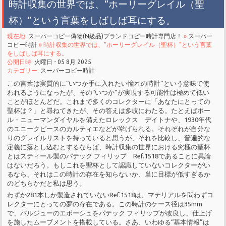
時計収集の世界では、“ホーリーグレイル（聖
杯）”という言葉をしばしば耳にする。
現在地:
スーパーコピー偽物(N級品)ブランドコピー時計専門店！
»
スーパー
コピー時計
» 時計収集の世界では、“ホーリーグレイル（聖杯）”という言葉
をしばしば耳にする。
公開日時:
火曜日 - 05 8月 2025
カテゴリー:
スーパーコピー時計
この言葉は実質的に“いつか手に入れたい憧れの時計”という意味で使
われるようになったが、その“いつか”が実現する可能性は極めて低い
ことがほとんどだ。これまで多くのコレクターに「あなたにとっての
聖杯は？」と尋ねてきたが、その答えは多岐にわたる。たとえばポー
ル・ニューマンダイヤルを備えたロレックス デイトナや、1930年代
のユニークピースのカルティエなどが挙げられる。それぞれが自分な
りのグレイルリストを持っていると思うが、それを比較し、普遍的な
定義に落とし込むとするならば、時計収集の世界における究極の聖杯
とはスティール製のパテック フィリップ Ref.1518であることに異論
はないだろう。もしこれを聖杯として認識していないコレクターがい
るなら、それはこの時計の存在を知らないか、単に目標が低すぎるか
のどちらかだと私は思う。
わずか281本しか製造されていないRef.1518は、マテリアルを問わずコ
レクターにとっての夢の存在である。この時計のケース径は35mm
で、バルジューのエボーシュをパテック フィリップが改良し、仕上げ
を施したムーブメントを搭載している。さあ、いわゆる“基本情報”は