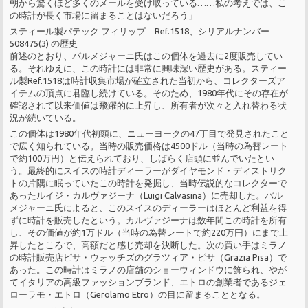
朝から驚くほど多くのメールを受け取っている……私の考えでは、こ
の時計が長く市場に留まることはないだろう」
スティール製パテック フィリップ Ref.1518、シリアルナンバー
508475(3) の歴史
前述のとおり、パルメジャーニ氏はこの個体を過去に2度販売してい
る。それゆえに、この時計には非常に興味深い歴史がある。スティー
ル製Ref.1518は時計収集市場が確立された当初から、コレクターズア
イテムの頂点に君臨し続けている。そのため、1980年代にその存在が
確認されて以来価値は飛躍的に上昇し、所有者が次々と入れ替わる状
況が続いている。
この個体は1980年代初頭に、ニューヨークの47丁目で発見されたこと
で広く知られている。当時の販売価格は4500ドル（当時の為替レート
で約100万円）と伝えられており、しばらく店頭に並んでいたとい
う。最終的にスイスの時計ディーラーがダイヤモンド・ディストリク
トの片隅に眠っていたこの時計を発掘し、当時伝説的なコレクターで
あったルイジ・カルヴァジーナ（Luigi Calvasina）に売却した。パル
メジャーニ氏によると、このスイスのディーラーはほとんど利益を得
ずに時計を販売したという。カルヴァジーナは数年間この時計を所有
し、その価値が約1万ドル（当時の為替レートで約220万円）にまで上
昇したところで、高額だと感じ売却を決断した。次の買い手はミラノ
の時計販売店ピサ・ウォッチズのグラツィア・ピサ（Grazia Pisa）で
あった。この時計はミラノの店舗のショーウィンドウに飾られ、やが
てイタリアの高級ファッションブランド、エトロの創業者であるジェ
ローラモ・エトロ（Gerolamo Etro）の目に留まることとなる。