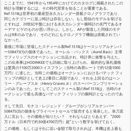
ここまでだ。1941年から1954年にかけてのカタログに掲載されたこの
時計を理解するには、その時代背景を知ることが重要である。
Ref.1518は世界初の量産型永久カレンダー搭載クロノグラフであり、
同じカテゴリーに並ぶ時計は存在しない。もし類似のモデルを挙げる
とすれば、20世紀中盤における永久カレンダー腕時計の名門であるオ
ーデマ ピゲのものが思い浮かぶ。しかし、APが製造した同様のモデ
ルは9本のみであり、そのどれにもクロノグラフ機能は搭載されてい
なかった。
最後に市場に登場したスティール製Ref.1518はケースシリアルナンバ
ー508473(1)の個体であった。オーレル・バックス（Aurel Bacs）主導
でフィリップスのオークションに出品され、時計界に衝撃を与えた。
この出来事はHODINKEEでも詳細に取り上げられ、最終的な落札価格
は驚異の1100万2000スイスフラン（当時の為替レートで約12億1000
万円）に達した。当時この価格はオークションにおけるパテック フィ
リップの時計として史上2番目に高額であり、それを上回るのはヘン
リー・グレーブスJr.（Henry Graves Jr.）のスーパーコンプリケーショ
ンのみであった。かくしてこのスティール製のRef.1518は、当時のオ
ークションで最も高価なパテック フィリップの腕時計となったのであ
る。
そして先日、モナコ・レジェンド・グループがシリアルナンバー
508475(3)の個体をプライベートセールで販売すると発表した。単刀直
入に言おう。その価格が知りたい？ それならばとりあえず、“2000
万ドル（日本円で約30億4700万円）超”という数字を挙げておく。
この価格、もしくはそれに近い金額で取引されれば、本機は史上最も