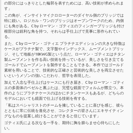
の部分にはっきりとした輪郭を表すためには、高い技術が求められま
す」
この角が、インサイトマイクロローターのダイヤル側のブリッジでは
特に鋭い。ロジカル・ワンのブリッジはオープンワークのため、内側
にも角がある。C by ローマン・ゴティエのフィンガーブリッジも付け
根部分は鋭利な角を持つ。それらは手仕上げで見事に形作られてい
る。
また、C by ローマン・ゴティエ プラチナエディションの大きな特徴は
ケースがプラチナ製で、文字盤やインデックス、ムーブメントブリッ
ジ、そして地板が18KWG製という点だ。ローマン・ゴティエはチタン
製ムーブメントを作る高い技術を持っているが、美しさを引き立てる
ゴールドでムーブメントを製作することもできる。本作ではゴールド
素材を用いることで、技術的な正確さと芸術的な美しさを両立させた
いというメゾンの強いこだわり、哲学を表現した。
加えて入念な手仕上げはケースにも行き届き、C by ローマン・ゴティ
エの多面体のベゼルと裏ぶたは、完璧な鏡面でフォルムが際立つ。本
作のようにプラチナケースのほかにチタンケースもあるが、どちらの
モデルにおいても鏡面で仕上げる技術を有する。
「私はスペシャリストのチームを擁していることに喜びを感じ、彼ら
とともに常に伝統を進化させ、コレクターの皆さんにエキサイティン
グなものを提案し続けることができると信じています」
ゴティエ氏による次なる一手を、期待に胸を膨らませ心待ちにした
い。