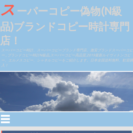
ス
ーパーコピー偽物(N級
品)ブランドコピー時計専門
店！
スーパーコピー時計、スーパーコピーブランド専門店、激安ブランドスーパーコピ
ー , ブランドコピー時計N級品,スーパーコピー高品質,2019最新ルイヴィトンコピ
ー、エルメスコピー、シャネルコピーをご紹介します。日本全国送料無料、歓迎購
入！