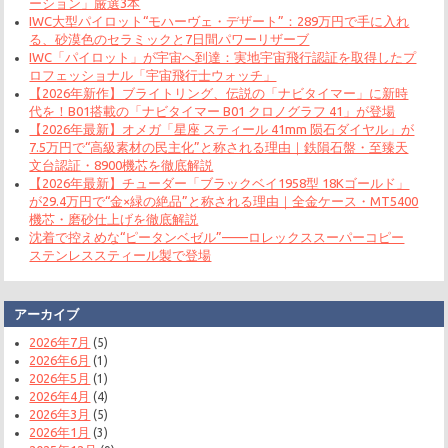
ーション」厳選3本
IWC大型パイロット“モハーヴェ・デザート”：289万円で手に入れ
る、砂漠色のセラミックと7日間パワーリザーブ
IWC「パイロット」が宇宙へ到達：実地宇宙飛行認証を取得したプ
ロフェッショナル「宇宙飛行士ウォッチ」
【2026年新作】ブライトリング、伝説の「ナビタイマー」に新時
代を！B01搭載の「ナビタイマー B01 クロノグラフ 41」が登場
【2026年最新】オメガ「星座 スティール 41mm 陨石ダイヤル」が
7.5万円で“高級素材の民主化”と称される理由｜鉄隕石盤・至臻天
文台認証・8900機芯を徹底解説
【2026年最新】チューダー「ブラックベイ1958型 18Kゴールド」
が29.4万円で“金×緑の絶品”と称される理由｜全金ケース・MT5400
機芯・磨砂仕上げを徹底解説
沈着で控えめな“ピータンベゼル”——ロレックススーパーコピー
ステンレススティール製で登場
アーカイブ
2026年7月
(5)
2026年6月
(1)
2026年5月
(1)
2026年4月
(4)
2026年3月
(5)
2026年1月
(3)