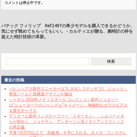
コメントは停止中です。
パテック フィリップ Ref.2497の希少モデルを購入できるかどうか、
気にせず眺めてもらってもいい。
-
カルティエが贈る、腕時計の枠を
超えた時計技術の革新。
最近の投稿
バレンシアガ新作スニーカーは“むき出しステッチ”の「ジェット」
厚底ソールと脱構築デザインが融合
シャネル 2026年メティエダール コレクション新作ジュエリー
は“ニューヨークのジャングル”をイメージ、神秘的なガラスピアス
＆鹿モチーフも
ディオール新作メンズローファー「メダリオン」：シルバーメタ
ルが煌めく、ジョナサン・アンダーソン流イタリアンクラシック
の再定義
予算115万円以上で「高級感」を手に入れる。オメガ「コンステレ