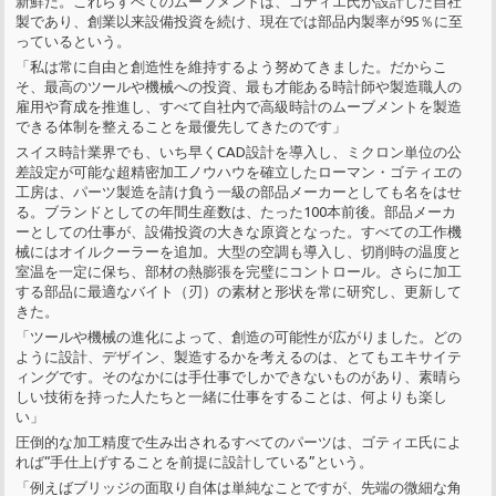
新鮮だ。これらすべてのムーブメントは、ゴティエ氏が設計した自社
製であり、創業以来設備投資を続け、現在では部品内製率が95％に至
っているという。
「私は常に自由と創造性を維持するよう努めてきました。だからこ
そ、最高のツールや機械への投資、最も才能ある時計師や製造職人の
雇用や育成を推進し、すべて自社内で高級時計のムーブメントを製造
できる体制を整えることを最優先してきたのです」
スイス時計業界でも、いち早くCAD設計を導入し、ミクロン単位の公
差設定が可能な超精密加工ノウハウを確立したローマン・ゴティエの
工房は、パーツ製造を請け負う一級の部品メーカーとしても名をはせ
る。ブランドとしての年間生産数は、たった100本前後。部品メーカ
ーとしての仕事が、設備投資の大きな原資となった。すべての工作機
械にはオイルクーラーを追加。大型の空調も導入し、切削時の温度と
室温を一定に保ち、部材の熱膨張を完璧にコントロール。さらに加工
する部品に最適なバイト（刃）の素材と形状を常に研究し、更新して
きた。
「ツールや機械の進化によって、創造の可能性が広がりました。どの
ように設計、デザイン、製造するかを考えるのは、とてもエキサイテ
ィングです。そのなかには手仕事でしかできないものがあり、素晴ら
しい技術を持った人たちと一緒に仕事をすることは、何よりも楽し
い」
圧倒的な加工精度で生み出されるすべてのパーツは、ゴティエ氏によ
れば“手仕上げすることを前提に設計している”という。
「例えばブリッジの面取り自体は単純なことですが、先端の微細な角