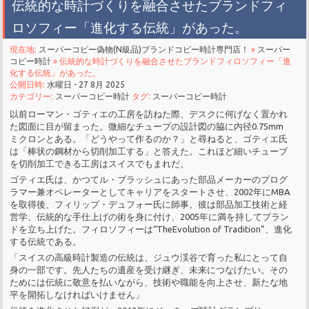
伝統的な時計づくりを融合させたブランドフィ
ロソフィー「進化する伝統」があった。
現在地:
スーパーコピー偽物(N級品)ブランドコピー時計専門店！
»
スーパー
コピー時計
» 伝統的な時計づくりを融合させたブランドフィロソフィー「進
化する伝統」があった。
公開日時:
水曜日 - 27 8月 2025
カテゴリー:
スーパーコピー時計
タグ:
スーパーコピー時計
以前ローマン・ゴティエの工房を訪ねた際、デスクに何げなく置かれ
た図面に目が留まった。微細なチューブの設計図の脇に内径0.75mm
ミクロンとある。「どうやって作るのか？」と尋ねると、ゴティエ氏
は「棒状の鋼材から切削加工する」と答えた。これほど細いチューブ
を切削加工できる工房はスイスでもまれだ。
ゴティエ氏は、かつてル・ブラッシュにあった部品メーカーのプログ
ラマー兼オペレーターとしてキャリアをスタートさせ、2002年にMBA
を取得後、フィリップ・デュフォー氏に師事。彼は部品加工技術と経
営学、伝統的な手仕上げの術を身に付け、2005年に満を持してブラン
ドを立ち上げた。フィロソフィーは“TheEvolution of Tradition”、進化
する伝統である。
「スイスの高級時計製造の伝統は、ジュウ渓谷で育った私にとって自
身の一部です。先人たちの遺産を受け継ぎ、未来につなげたい。その
ためには伝統に敬意を払いながら、技術や職能を向上させ、新たな地
平を開拓しなければいけません」