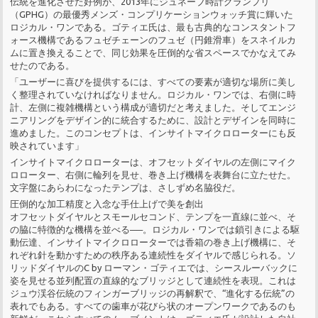
伝統を進化させた好例が、2013年にジュネーブ時計グランプリ
（GPHG）の最優秀メンズ・コンプリケーションウォッチ賞に輝いた
ロジカル・ワンである。ゴティエ氏は、最も古典的なコンスタントフ
ォース機構であるフュゼチェーンのフュゼ（円錐滑車）をスネイルカ
ムに置き換えることで、同じ効果を圧倒的な省スペースでかなえてみ
せたのである。
「ユーザーに喜びを提供するには、すべての要素が適切な場所に美し
く整理されていなければなりません。ロジカル・ワンでは、右側に時
計、左側に複雑機構という構成が適切だと考えました。そしてエンジ
ニアリングをデザイン的に統合するために、設計とデザインを同時に
進めました。このコンセプトは、インサイトマイクロローターにも反
映されています」
インサイトマイクロローターは、オフセットダイヤルの左側にマイク
ロローター、右側に輪列を見せ、巻き上げ機構を表舞台に立たせた。
文字盤にあらわになったテンプは、さしずめ名脇役だ。
圧倒的な加工精度と入念な手仕上げで美を創出
オフセットダイヤルとスモールセコンド、テンプを一直線に並べ、そ
の脇に特徴的な機構を並べる──。ロジカル・ワンでは鎖引きによる駆
動伝達、インサイトマイクロローターでは香箱の巻き上げ機構に、そ
れぞれ針を動かすための秩序ある連続性をダイヤルで感じられる。ソ
リッドダイヤルのC by ローマン・ゴティエでは、シースルーバックに
姿を見せる並列配置の直線的なブリッジとして連続性を表現。これは
ジュウ渓谷伝統のフィンガーブリッジの再解釈で、“進化する伝統”の
表れでもある。すべての歯車が花びら状のオープンワークであるのも