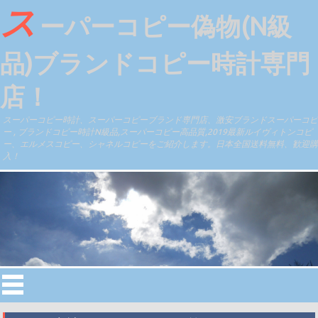
ス
ーパーコピー偽物(N級
品)ブランドコピー時計専門
店！
スーパーコピー時計、スーパーコピーブランド専門店、激安ブランドスーパーコピ
ー , ブランドコピー時計N級品,スーパーコピー高品質,2019最新ルイヴィトンコピ
ー、エルメスコピー、シャネルコピーをご紹介します。日本全国送料無料、歓迎購
入！