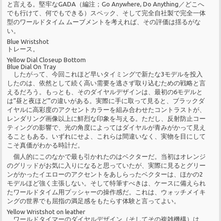
と言える。堅牢なGADA（編注；Go Anywhere, Do Anything／どこへ
でも行けて、何でもできる）スペック、そして完全自社製で完全一体
型のワールドタイム ムーブメントを考えれば、その評価は揺るがな
い。
Blue Wristshot
トレース。
Yellow Dial Closeup Bottom
Blue Dial On Tray
したがって、今回これほど早いタイミングで新たな3モデルを投入
したのは、依然として続く高い需要を逃さず取り込むための戦略と言
えるだろう。もっとも、そのダイヤルデザインは、最初の6モデルと
は“昼と夜ほど”の違いがある。実際に手に取って見ると、ブラックダ
イヤルに高彩度のアクセントカラーを組み合わせたコントラストが、
レンダリング画像以上に鮮烈な印象を与える。ただし、反射防止コー
ティングの影響で、光の角度によってはダイヤルが青みがかって見え
ることもある。いずれにせよ、これらは間違いなく、実物を目にして
こそ真価がわかる時計だ。
個人的にこのなかで最も引かれたのはベクターだ。当初はオレンジ
のグリッドがお気に入りになると思っていたが、実際に見るとグリー
ンがかったイエローのアクセントをあしらったベクターは、ほかの2
モデルほど強く主張しない。そして特筆すべきは、ケースに備えられ
たワールドタイム用プッシャーの操作感だ。これは、ウォッチメイキ
ングの世界でも屈指の満足感をもたらす体験と言ってよい。
Yellow Wristshot on leather
ワールドタイマーのダイヤルデザイン（そしてその複雑機構）は、