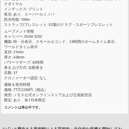
クダイヤル
インデックス: プリント
夜光: あり、スーパールミノバ
防水性能: 100m
ストラップ/ブレスレット: SS製のクラブ・スポーツブレスレット
ムーブメント情報
キャリバー: DUW 3202
機能: 時・分表示、スモールセコンド、24時間のホームタイム表示、
ワールドタイム表示
直径: 31mm
厚さ: 4.8mm
パワーリザーブ: 42時間
巻き上げ方式: 自動巻き
石数: 37
クロノメーター認定: なし
価格＆発売時期
価格: 77万2200円（税込）
発売: ノモス公式オンラインストアおよび正規販売店
限定: あり、各175本限定
コメントは停止中です。
メゾンと歴史ある美術館による芸術的・文化的な提携を開始してお