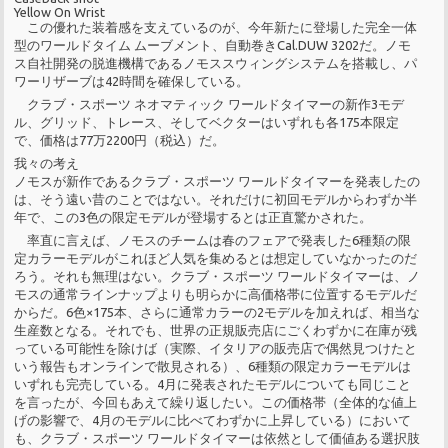
Yellow On Wrist
この優れた装着感を支えているのが、今年新たに登場した完全一体
型のワールドタイム ムーブメント、自動巻きCal.DUW 3202だ。ノモ
ス自社開発の脱進機構であるノモススウィングシステムを搭載し、パ
ワーリザーブは42時間を確保している。
クラブ・スポーツ ネオマティック ワールドタイマーの新作3モデ
ル、グリッド、トレース、そしてベクターはいずれも各175本限定
で、価格は77万2200円（税込）だ。
我々の考え
ノモスが新作であるクラブ・スポーツ ワールドタイマーを発表したの
は、そう遠い昔のことではない。それだけに初回モデルからわずか半
年で、この3色の限定モデルが登場するとは正直驚かされた。
率直に言えば、ノモスのチームは春のフェアで発表した6種類の限
定カラーモデルがこれほど人気を集めるとは想定していなかったのだ
ろう。それも無理はない。クラブ・スポーツ ワールドタイマーは、ノ
モスの通常ラインナップよりも明らかに高価格帯に位置するモデルだ
からだ。6色×175本、さらに通常カラーの2モデルを加えれば、相当な
生産数となる。それでも、世界の正規販売店にごくわずかに在庫が残
っている可能性を除けば（実際、イタリアの販売店で偶然見つけたと
いう報告もオンラインで散見される）、6種類の限定カラーモデルは
いずれも完売している。4月に発表されたモデルについても同じこと
を言ったが、今回もあえて繰り返したい。この価格帯（全体的な値上
げの影響で、4月のモデルに比べてわずかに上昇している）において
も、クラブ・スポーツ ワールドタイマーは依然として価値ある選択肢