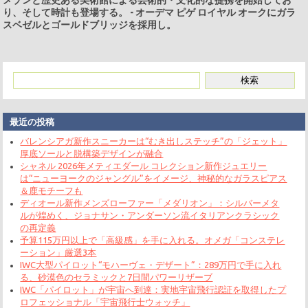
り、そして時計も登場する。
-
オーデマ ピゲ ロイヤル オークにガラ
スベゼルとゴールドブリッジを採用し。
最近の投稿
バレンシアガ新作スニーカーは“むき出しステッチ”の「ジェット」
厚底ソールと脱構築デザインが融合
シャネル 2026年メティエダール コレクション新作ジュエリー
は“ニューヨークのジャングル”をイメージ、神秘的なガラスピアス
＆鹿モチーフも
ディオール新作メンズローファー「メダリオン」：シルバーメタ
ルが煌めく、ジョナサン・アンダーソン流イタリアンクラシック
の再定義
予算115万円以上で「高級感」を手に入れる。オメガ「コンステレ
ーション」厳選3本
IWC大型パイロット“モハーヴェ・デザート”：289万円で手に入れ
る、砂漠色のセラミックと7日間パワーリザーブ
IWC「パイロット」が宇宙へ到達：実地宇宙飛行認証を取得したプ
ロフェッショナル「宇宙飛行士ウォッチ」