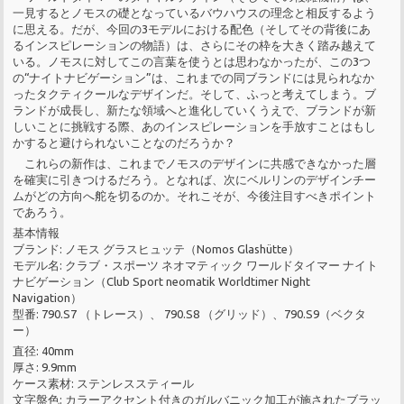
一見するとノモスの礎となっているバウハウスの理念と相反するよう
に思える。だが、今回の3モデルにおける配色（そしてその背後にあ
るインスピレーションの物語）は、さらにその枠を大きく踏み越えて
いる。ノモスに対してこの言葉を使うとは思わなかったが、この3つ
の“ナイトナビゲーション”は、これまでの同ブランドには見られなか
ったタクティクールなデザインだ。そして、ふっと考えてしまう。ブ
ランドが成長し、新たな領域へと進化していくうえで、ブランドが新
しいことに挑戦する際、あのインスピレーションを手放すことはもし
かすると避けられないことなのだろうか？
これらの新作は、これまでノモスのデザインに共感できなかった層
を確実に引きつけるだろう。となれば、次にベルリンのデザインチー
ムがどの方向へ舵を切るのか。それこそが、今後注目すべきポイント
であろう。
基本情報
ブランド: ノモス グラスヒュッテ（Nomos Glashütte）
モデル名: クラブ・スポーツ ネオマティック ワールドタイマー ナイト
ナビゲーション（Club Sport neomatik Worldtimer Night
Navigation）
型番: 790.S7 （トレース）、 790.S8 （グリッド）、790.S9（ベクタ
ー）
直径: 40mm
厚さ: 9.9mm
ケース素材: ステンレススティール
文字盤色: カラーアクセント付きのガルバニック加工が施されたブラッ