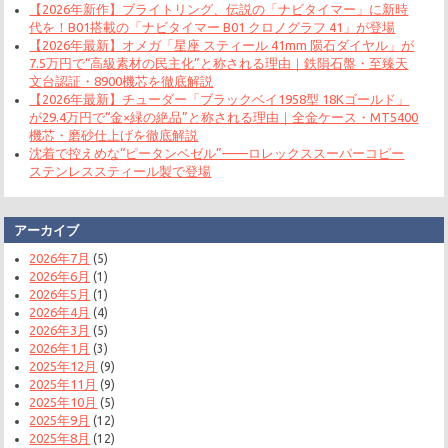
【2026年新作】ブライトリング、伝説の「ナビタイマー」に新時
代を！B01搭載の「ナビタイマー B01 クロノグラフ 41」が登場
【2026年最新】オメガ「星座 スティール 41mm 陨石ダイヤル」が
7.5万円で“高級素材の民主化”と称される理由｜鉄隕石盤・至臻天
文台認証・8900機芯を徹底解説
【2026年最新】チューダー「ブラックベイ1958型 18Kゴールド」
が29.4万円で“金×緑の絶品”と称される理由｜全金ケース・MT5400
機芯・磨砂仕上げを徹底解説
沈着で控えめな“ピータンベゼル”——ロレックススーパーコピー
ステンレススティール製で登場
アーカイブ
2026年7月
(5)
2026年6月
(1)
2026年5月
(1)
2026年4月
(4)
2026年3月
(5)
2026年1月
(3)
2025年12月
(9)
2025年11月
(9)
2025年10月
(5)
2025年9月
(12)
2025年8月
(12)