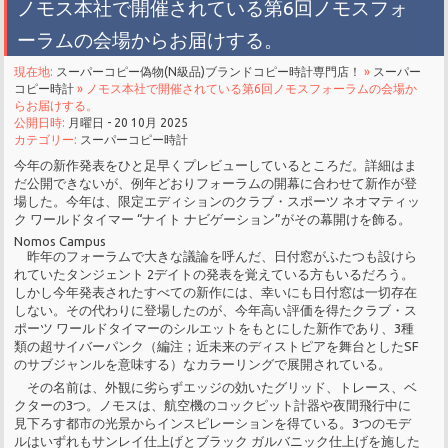
ノモス本社で開催されている第6回ノモスフォ
ーラムの会場からお届けする。
現在地:
スーパーコピー偽物(N級品)ブランドコピー時計専門店！
»
スーパー
コピー時計
» ノモス本社で開催されている第6回ノモスフォーラムの会場か
らお届けする。
公開日時:
月曜日 - 20 10月 2025
カテゴリー:
スーパーコピー時計
今年の新作発表をひと足早くプレビューしているところだ。詳細はま
だ公開できないが、例年どおりフォーラムの開幕に合わせて新作が登
場した。今年は、限定エディションのクラブ・スポーツ ネオマティッ
ク ワールドタイマー “ナイト ナビゲーション”がその幕開けを飾る。
Nomos Campus
昨年のフォーラムで大きな議論を呼んだ、日付窓がふたつも設けら
れていたタンジェント 2デイトの発表を覚えている方もいるだろう。
しかし今年発表されたすべての新作には、幸いにも日付窓は一切存在
しない。その代わりに登場したのが、今年高い評価を得たクラブ・ス
ポーツ ワールドタイマーのシルエットをもとにした新作であり、3種
類の超サイバーパンク（編注；近未来のディストピアを舞台としたSF
のサブジャンルを意味する）なカラーリングで展開されている。
その名前は、外観に劣らずエッジの効いたグリッド、トレース、ベ
クターの3つ。ノモスは、航空機のコックピット計器や夜間飛行中に
見下ろす都市の光景からインスピレーションを得ている。3つのモデ
ルはいずれもサンレイ仕上げとブラック ガルバニック仕上げを施した