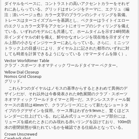
ダイヤルをベースに、コントラストの高いアクセントカラーをそれぞ
れにあしらっている。グリッドはオレンジをテーマに、エクリュ（編
注；淡いベージュ色）カラー文字のブラウンのシティリングを装備。
トレースはターコイズブルーを基調とし、ベクターはライトイエロー
のエクリュカラー文字をアクセントにオリーブのシティリングを備え
ている。いずれのモデルにも共通して、ホームタイムを示す24時間表
示インダイヤルの針を備え、鮮やかなオレンジを現在地を示すダイヤ
ル上部の小さなインジケーターにあしらっている。さらに、ミニッツ
トラック上の目盛りにより、ダイヤル上に記された都市のいずれに対
しても時差を計算できるようになっている（サマータイムを除く）。
Vector Worldtimer Table
クラブ・スポーツ ネオマティック ワールドタイマー ベクター。
Yellow Dial Closeup
Nomos Grid Closeup
グリッド。
これら3つのダイヤルはノモスの基準からするときわめて異例のデ
ザインだが、それ以外は今春発表された8色展開のクラブ・スポーツ
ネオマティック ワールドタイマーと同一だ。ステンレススティール製
ケースの直径は40mmで、クラブシリーズにとって新たなショートタ
イプのラグデザインを採用。ケース厚はわずか9.9mmと、驚くほどス
レンダーに仕上げている。ねじ込み式リューズのチューブ部分には、
リューズを緩めたときにのみ現れる赤いリングを設けており、100m防
水の密閉状態が保たれているかを確認できる仕組みとなっている。
Crown Unscrewed
Caseback shot