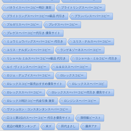
パネライスーパーコピー時計 激安
ブライトリングスーパーコピー
ブライトリングスーパーコピーn級品 代引き
ブランパンスーパーコピー
ブルガリスーパーコピー
ブレゲスーパーコピー
ブレゲスーパーコピー代引き 優良サイト
ミュウミュウバッグスーパーコピー 代引き
ユリス・ナルスーパーコピー
ユリス・ナルダンスーパーコピー
ランゲ＆ゾーネスーパーコピー
リシャール ミルスーパーコピーn級品 代引き
リシャール・ミルコピー 代引き
ルイ･ヴィトンスーパーコピー
ル＆ロススーパーコピー
ロジェ・デュブイスーパーコピー
ロレックスコピー
ロレックスコピー販売おすすめ優良サイト
ロレックススーパーコピ
ロレックススーパーコピー
ロレックススーパーコピー代引き 優良サイト
ロレックス時計コピー代金引換 激安
ロンジンスーパーコピー
ヴァシュロン・コンスタンタンスーパーコピー
口コミ第1位のスーパーコピー 代引き優良サイト
孫悟飯ビースト
底辺の職業ランキング
末ズ
田代まさし
藤井アナ