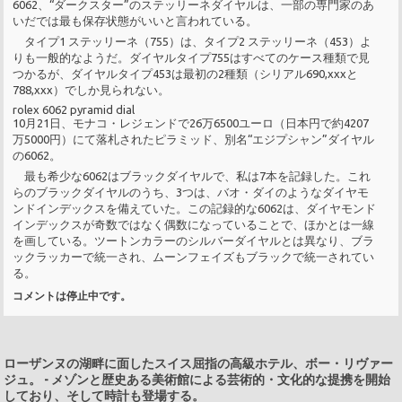
6062、“ダークスター”のステッリーネダイヤルは、一部の専門家のあ
いだでは最も保存状態がいいと言われている。
タイプ1 ステッリーネ（755）は、タイプ2 ステッリーネ（453）よ
りも一般的なようだ。ダイヤルタイプ755はすべてのケース種類で見
つかるが、ダイヤルタイプ453は最初の2種類（シリアル690,xxxと
788,xxx）でしか見られない。
rolex 6062 pyramid dial
10月21日、モナコ・レジェンドで26万6500ユーロ（日本円で約4207
万5000円）にて落札されたピラミッド、別名“エジプシャン”ダイヤル
の6062。
最も希少な6062はブラックダイヤルで、私は7本を記録した。これ
らのブラックダイヤルのうち、3つは、バオ・ダイのようなダイヤモ
ンドインデックスを備えていた。この記録的な6062は、ダイヤモンド
インデックスが奇数ではなく偶数になっていることで、ほかとは一線
を画している。ツートンカラーのシルバーダイヤルとは異なり、ブラ
ックラッカーで統一され、ムーンフェイズもブラックで統一されてい
る。
コメントは停止中です。
ローザンヌの湖畔に面したスイス屈指の高級ホテル、ボー・リヴァー
ジュ。
-
メゾンと歴史ある美術館による芸術的・文化的な提携を開始
しており、そして時計も登場する。