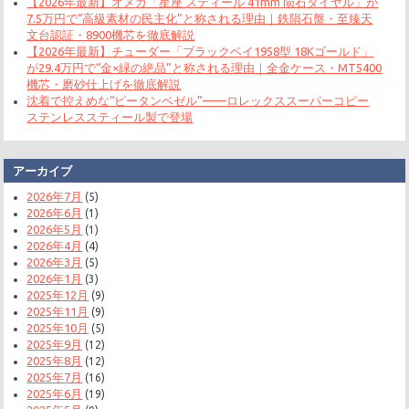
【2026年最新】オメガ「星座 スティール 41mm 陨石ダイヤル」が
7.5万円で“高級素材の民主化”と称される理由｜鉄隕石盤・至臻天
文台認証・8900機芯を徹底解説
【2026年最新】チューダー「ブラックベイ1958型 18Kゴールド」
が29.4万円で“金×緑の絶品”と称される理由｜全金ケース・MT5400
機芯・磨砂仕上げを徹底解説
沈着で控えめな“ピータンベゼル”——ロレックススーパーコピー
ステンレススティール製で登場
アーカイブ
2026年7月
(5)
2026年6月
(1)
2026年5月
(1)
2026年4月
(4)
2026年3月
(5)
2026年1月
(3)
2025年12月
(9)
2025年11月
(9)
2025年10月
(5)
2025年9月
(12)
2025年8月
(12)
2025年7月
(16)
2025年6月
(19)