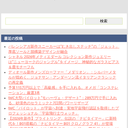
最近の投稿
バレンシアガ新作スニーカーは“むき出しステッチ”の「ジェット」
厚底ソールと脱構築デザインが融合
シャネル 2026年メティエダール コレクション新作ジュエリー
は“ニューヨークのジャングル”をイメージ、神秘的なガラスピアス
＆鹿モチーフも
ディオール新作メンズローファー「メダリオン」：シルバーメタ
ルが煌めく、ジョナサン・アンダーソン流イタリアンクラシック
の再定義
予算115万円以上で「高級感」を手に入れる。オメガ「コンステレ
ーション」厳選3本
IWC大型パイロット“モハーヴェ・デザート”：289万円で手に入れ
る、砂漠色のセラミックと7日間パワーリザーブ
IWC「パイロット」が宇宙へ到達：実地宇宙飛行認証を取得したプ
ロフェッショナル「宇宙飛行士ウォッチ」
【2026年新作】ブライトリング、伝説の「ナビタイマー」に新時
代を！B01搭載の「ナビタイマー B01 クロノグラフ 41」が登場