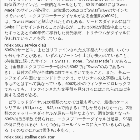
時位置のサインだ。一般的なルールとして、SS製の6062には“Swiss
Made”のサインが必須で、金無垢の6062には“Swiss”のみのサインだ
けでいいが、エクスプローラーダイヤルがある金無垢の6062に
は、“Swiss Made”と刻印されたものもある。サービスダイヤルには“T
Swiss T”とサインされることがあるが、これは6062が製造中止になっ
たずっとあとの60年代に移行した発光素材、トリチウムがダイヤルに
使われていることを示している。
rolex 6062 service dials
6062のサービス、またはリファインされた文字盤の3つの例。いくつ
か分かることがある。 いずれもツートン仕上げが失われていること、
6時位置に誤ったサイン（T Swiss T、none、“Swiss Made”）があるこ
と（金無垢エクスプローラー以外の6062では“Swiss”のみであるべ
き）、日付の印字が全体的に雑でぞんざいであること。また、各ムー
ンフェイズを囲むセコンドトラックは、オリジナルの文字盤に見られ
るものとはすべて異なっている。6062以外のヴィンテージロレックス
であっても、リファインされた文字盤を見分けるにはこれらの点に注
意する必要がある。
ピラミッドダイヤルは6種類のなかでは最も希少で、最後のケース
シリアル（911,xxxと、942,xxxで始まる）でしか見られなかった。2種
類のステッリーネダイヤルが最も一般的なようで、調査対象となった
6062のほぼ半数で見られた。エクスプローラーダイヤルは通常、SS製
の例に見られるが、いくつかはゴールドケースに入っているものもあ
る（そのなかにPGの個体も3本ある）。
rolex 6062 stelline dark star