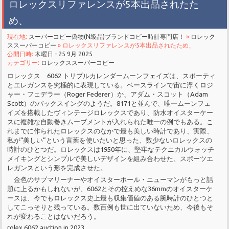
ロレックスリファレンスが5本出品されたた
め、
現在地:
スーパーコピー偽物(N級品)ブランドコピー時計専門店！
»
ロレック
ススーパーコピー
» ロレックスリファレンスが5本出品されたため、
公開日時:
木曜日 - 25 9月 2025
カテゴリー:
ロレックススーパーコピー
ロレックス 6062 トリプルカレンダームーンフェイズは、スポーティ
とエレガンスを究極的に表現している。ベースラインで宙に浮くロジ
ャー・フェデラー（Roger Federer）か、アダム・スコット（Adam
Scott）のバックスイングのようだ。8171と並んで、唯一ムーンフェ
イズを搭載したヴィンテージロレックスであり、防水オイスターケー
スに複雑な自動巻きムーブメントが入れられた唯一の例でもある。こ
れまでに作られたロレックスのなかで最も美しい時計であり、実際、
私が“美しい”という言葉を使いたいと思った、数少ないロレックスの
時計のひとつだ。ロレックスは1950年に、堅牢なテクニカルウォッチ
メイキングとシンプルで美しいデザインを組み合わせた、スポーツエ
レガンスという形を完成させた。
金色のサブマリーナーやオイスターポール・ニューマンがもっと話
題に上るかもしれないが、6062とその控えめな36mmのオイスターケ
ースは、今でもロレックス史上最も収集価値のある腕時計のひとつと
してこっそりと残っている。数百例も世に出ていないため、今後もそ
れが変わることはないだろう。
rolex 6062 auction in 2023