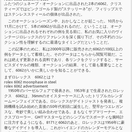
ふたつのジュネーブ・オークションに出品された2本の6062。クリス
ティーズではピンクゴールド製の“ステッリーネ”が、フィリップスで
はステンレススティールの個体が出品された。
このオークションシーズン中、おかしなことが起こった。10月から
11月にかけて、5本の6062が出品されるのだ。ということは、オーク
ションに出品されるそれぞれの例を見る前に、私のお気に入りのヴィ
ンテージロレックスのリファレンスを深く掘り下げ、その不朽のコレ
クション性を理解するのに最適なタイミングだということだ。
この記事のために、私は2000年以降に販売された6062の100以上の
例をデータとして蓄積した。そのデータはこちらから閲覧可能だ。こ
れは絶えず更新される資料であり、各リンクをクリックすると、サー
ビスダイヤルの種類、オークションの結果、そして最も重要なことと
して、6062がいかに美しいかを知ることができる。
まずロレックス 6062とは？
rolex 6062 moonphase in steel
rolex 6062 advertisement
1950年のバーゼルフェアで発表され、1953年まで生産されたロレッ
クス 6062は、36mmのオイスターケースに入ったトリプルカレンダ
ームーンフェイズである。ロレックスがデイトジャストを発表し、複
雑機構を試み始めた直後の50年代初頭に誕生した、堅牢かつエレガン
スな、奇妙で美しい組み合わせである。まもなくサブマリーナー、エ
クスプローラー、GMTマスターなどのシンプルでスポーティな腕時計
に注力するようになる。8171と6062のあと、ロレックスは1956年に豪
奢なデイデイトを導入し、これがハイエンドのカレンダーモデルとな