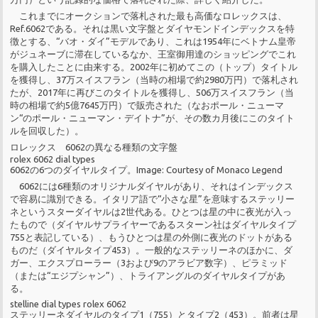
これまでにオークションで落札された最も高価なロレックスは、
Ref.6062である。それは黒い文字盤とダイヤモンドインデックスを特
徴とする、“バオ・ダイ”モデルであり、これは1954年にベトナム皇帝
がジュネーブに滞在しているなか、王室御用達のショッピングでこれ
を購入したことに由来する。2002年に初めてこの（トップ）タイトル
を獲得し、37万スイスフラン（当時の相場で約2980万円）で落札され
たが、2017年に再びこのタイトルを獲得し、506万スイスフラン（当
時の相場で約5億7645万円）で販売された（なおポール・ニューマ
ン“のポール・ニューマン・デイトナ”が、その数カ月後にこのタイト
ルを回収した）。
ロレックス 6062の異なる種類の文字盤
rolex 6062 dial types
6062の6つのダイヤルタイプ。Image: Courtesy of Monaco Legend
6062には6種類のオリジナルダイヤルがあり、それはインデックス
で容易に識別できる。イタリア語で“小さな星”を意味するステッリー
ネというスターダイヤルは2世代ある。ひとつは星の中に夜光が入っ
たもので（ダイヤルサプライヤーであるスターン社はダイヤルタイプ
755と表記している）、もうひとつは星の外側に夜光のドットがある
ものだ（ダイヤルタイプ453）。一般的なステッリーネのほかに、ダ
ガー、エクスプローラー（3および9のアラビア数字）、ピラミッド
（または“エジプシャン”）、トライアングルのダイヤルタイプがあ
る。
stelline dial types rolex 6062
ステッリーネダイヤルのタイプ1（755）とタイプ2（453）。前者は星