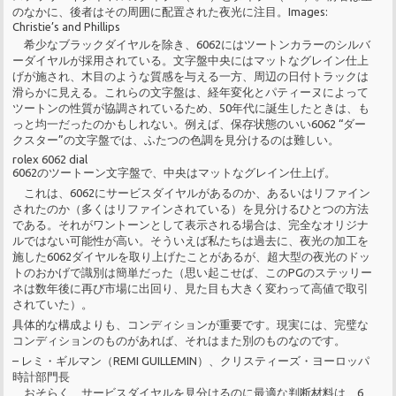
のなかに、後者はその周囲に配置された夜光に注目。Images:
Christie’s and Phillips
希少なブラックダイヤルを除き、6062にはツートンカラーのシルバ
ーダイヤルが採用されている。文字盤中央にはマットなグレイン仕上
げが施され、木目のような質感を与える一方、周辺の日付トラックは
滑らかに見える。これらの文字盤は、経年変化とパティーヌによって
ツートンの性質が協調されているため、50年代に誕生したときは、も
っと均一だったのかもしれない。例えば、保存状態のいい6062 “ダー
クスター”の文字盤では、ふたつの色調を見分けるのは難しい。
rolex 6062 dial
6062のツートーン文字盤で、中央はマットなグレイン仕上げ。
これは、6062にサービスダイヤルがあるのか、あるいはリファイン
されたのか（多くはリファインされている）を見分けるひとつの方法
である。それがワントーンとして表示される場合は、完全なオリジナ
ルではない可能性が高い。そういえば私たちは過去に、夜光の加工を
施した6062ダイヤルを取り上げたことがあるが、超大型の夜光のドッ
トのおかげで識別は簡単だった（思い起こせば、このPGのステッリー
ネは数年後に再び市場に出回り、見た目も大きく変わって高値で取引
されていた）。
具体的な構成よりも、コンディションが重要です。現実には、完璧な
コンディションのものがあれば、それはまた別のものなのです。
– レミ・ギルマン（REMI GUILLEMIN）、クリスティーズ・ヨーロッパ
時計部門長
おそらく、サービスダイヤルを見分けるのに最適な判断材料は、6