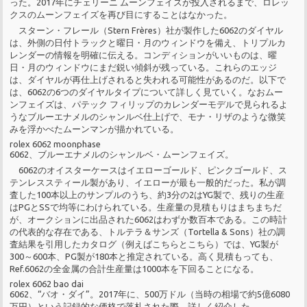
った。2017年にチェリーニ ムーンフェイズが投入されるまで、ロレッ
クスのムーンフェイズを再び目にすることはなかった。
スターン・フレール（Stern Frères）社が製作した6062のダイヤル
は、外側の日付トラックと曜日・月のウィンドウを備え、トリプルカ
レンダーの情報を明確に伝える。コンディションがいいものは、曜
日・月のウィンドウにまだ鋭い傾斜が残っている。これらのエッジ
は、ダイヤルが再仕上げされると失われる可能性があるのだ。以下で
は、6062の6つのダイヤルタイプについて詳しく見ていく。なおムー
ンフェイズは、パテック フィリップのカレンダーモデルで見られるよ
うなブルーエナメルのシャンルベ仕上げで、モナ・リザのような微笑
みを浮かべたムーンマンが描かれている。
rolex 6062 moonphase
6062、ブルーエナメルのシャンルベ・ムーンフェイズ。
6062のオイスターケースはイエローゴールド、ピンクゴールド、ス
テンレススティール製があり、イエローが最も一般的だった。私が調
査した100本以上のサンプルのうち、約3分の2はYG製で、残りの生産
はPGとSSで均等にわけられている。生産量の見積もりはまちまちだ
が、オークションに出品された6062はわずか数百本である。この時計
の代表的な存在である、トルテラ＆サンズ（Tortella & Sons）社の調
査結果を引用したカタログ（例えばこちらとこちら）では、YG製が
300～600本、PG製が180本と推定されている。高く見積もっても、
Ref.6062の全金属の合計生産量は1000本を下回ることになる。
rolex 6062 bao dai
6062、“バオ・ダイ”。2017年に、500万ドル（当時の相場で約5億6080
万円）という記録的な価格で落札された際、詳しく紹介した。