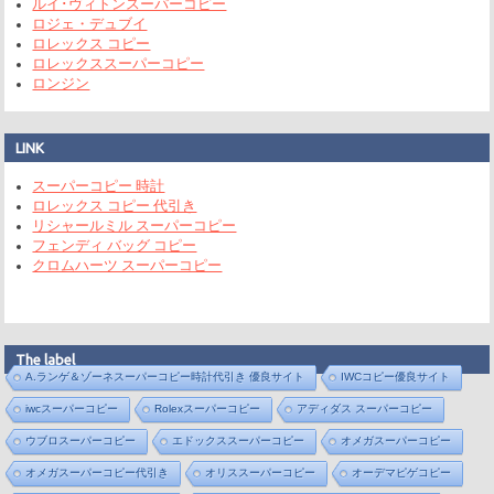
ルイ･ヴィトンスーパーコピー
ロジェ・デュブイ
ロレックス コピー
ロレックススーパーコピー
ロンジン
LINK
スーパーコピー 時計
ロレックス コピー 代引き
リシャールミル スーパーコピー
フェンディ バッグ コピー
クロムハーツ スーパーコピー
The label
A.ランゲ＆ゾーネスーパーコピー時計代引き 優良サイト
IWCコピー優良サイト
iwcスーパーコピー
Rolexスーパーコピー
アディダス スーパーコピー
ウブロスーパーコピー
エドックススーパーコピー
オメガスーパーコピー
オメガスーパーコピー代引き
オリススーパーコピー
オーデマピゲコピー