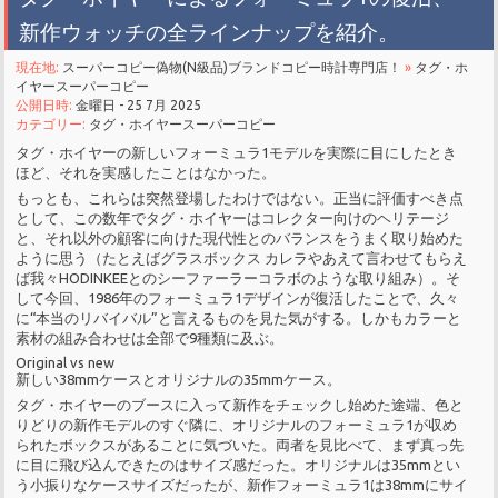
新作ウォッチの全ラインナップを紹介。
現在地:
スーパーコピー偽物(N級品)ブランドコピー時計専門店！
»
タグ・ホ
イヤースーパーコピー
公開日時:
金曜日 - 25 7月 2025
カテゴリー:
タグ・ホイヤースーパーコピー
タグ・ホイヤーの新しいフォーミュラ1モデルを実際に目にしたとき
ほど、それを実感したことはなかった。
もっとも、これらは突然登場したわけではない。正当に評価すべき点
として、この数年でタグ・ホイヤーはコレクター向けのヘリテージ
と、それ以外の顧客に向けた現代性とのバランスをうまく取り始めた
ように思う（たとえばグラスボックス カレラやあえて言わせてもらえ
ば我々HODINKEEとのシーファーラーコラボのような取り組み）。そ
して今回、1986年のフォーミュラ1デザインが復活したことで、久々
に“本当のリバイバル”と言えるものを見た気がする。しかもカラーと
素材の組み合わせは全部で9種類に及ぶ。
Original vs new
新しい38mmケースとオリジナルの35mmケース。
タグ・ホイヤーのブースに入って新作をチェックし始めた途端、色と
りどりの新作モデルのすぐ隣に、オリジナルのフォーミュラ1が収め
られたボックスがあることに気づいた。両者を見比べて、まず真っ先
に目に飛び込んできたのはサイズ感だった。オリジナルは35mmとい
う小振りなケースサイズだったが、新作フォーミュラ1は38mmにサイ