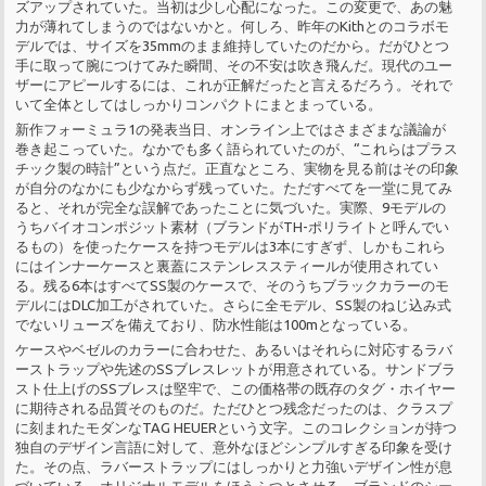
ズアップされていた。当初は少し心配になった。この変更で、あの魅
力が薄れてしまうのではないかと。何しろ、昨年のKithとのコラボモ
デルでは、サイズを35mmのまま維持していたのだから。だがひとつ
手に取って腕につけてみた瞬間、その不安は吹き飛んだ。現代のユー
ザーにアピールするには、これが正解だったと言えるだろう。それで
いて全体としてはしっかりコンパクトにまとまっている。
新作フォーミュラ1の発表当日、オンライン上ではさまざまな議論が
巻き起こっていた。なかでも多く語られていたのが、“これらはプラス
チック製の時計”という点だ。正直なところ、実物を見る前はその印象
が自分のなかにも少なからず残っていた。ただすべてを一堂に見てみ
ると、それが完全な誤解であったことに気づいた。実際、9モデルの
うちバイオコンポジット素材（ブランドがTH-ポリライトと呼んでい
るもの）を使ったケースを持つモデルは3本にすぎず、しかもこれら
にはインナーケースと裏蓋にステンレススティールが使用されてい
る。残る6本はすべてSS製のケースで、そのうちブラックカラーのモ
デルにはDLC加工がされていた。さらに全モデル、SS製のねじ込み式
でないリューズを備えており、防水性能は100mとなっている。
ケースやベゼルのカラーに合わせた、あるいはそれらに対応するラバ
ーストラップや先述のSSブレスレットが用意されている。サンドブラ
スト仕上げのSSブレスは堅牢で、この価格帯の既存のタグ・ホイヤー
に期待される品質そのものだ。ただひとつ残念だったのは、クラスプ
に刻まれたモダンなTAG HEUERという文字。このコレクションが持つ
独自のデザイン言語に対して、意外なほどシンプルすぎる印象を受け
た。その点、ラバーストラップにはしっかりと力強いデザイン性が息
づいている。オリジナルモデルをほうふつとさせる、ブランドのシー