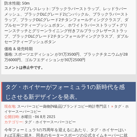
防水性能: 50m
ストラップ/ブレスレット: ブラックラバーストラップ、レッドラバー
メッシュ、ブラックDLCグレード2ピンバックル、ブラックラバースト
ラップ、ブラックDLCグレード2チタンフォールディングクラスプ、ダ
ブルセーフティープッシュボタン、ホワイトラバーストラップ＋グリ
ーンステッチとグリーンライニング付きフルブラックレザーストラッ
プ、ブラックDLCグレード2チタンフォールディングクラスプ、ダブル
セーフティープッシュボタン
価格 & 発売時期
価格: スポーツエディション が31万3500円、ブラックチタニウムが28
万6000円、ゴルフエディションが30万2500円
コメントは停止中です。
タグ・ホイヤーがフォーミュラ1の新時代を感
じさせる新デザインを発表。
現在地:
スーパーコピー偽物(N級品)ブランドコピー時計専門店！
»
タグ・ホ
イヤースーパーコピー
公開日時:
水曜日 - 06 8月 2025
カテゴリー:
タグ・ホイヤースーパーコピー
今年フォーミュラ1の75周年を迎えるにあたり、タグ・ホイヤーはい
わば王座に就き、同名のモータースポーツの公式タイムキーパーに就