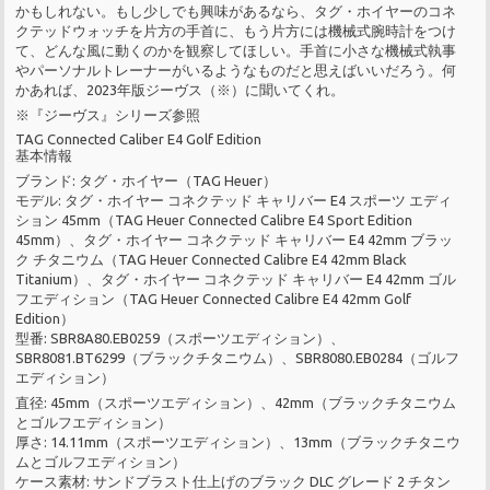
かもしれない。もし少しでも興味があるなら、タグ・ホイヤーのコネ
クテッドウォッチを片方の手首に、もう片方には機械式腕時計をつけ
て、どんな風に動くのかを観察してほしい。手首に小さな機械式執事
やパーソナルトレーナーがいるようなものだと思えばいいだろう。何
かあれば、2023年版ジーヴス（※）に聞いてくれ。
※『ジーヴス』シリーズ参照
TAG Connected Caliber E4 Golf Edition
基本情報
ブランド: タグ・ホイヤー（TAG Heuer）
モデル: タグ・ホイヤー コネクテッド キャリバー E4 スポーツ エディ
ション 45mm（TAG Heuer Connected Calibre E4 Sport Edition
45mm）、タグ・ホイヤー コネクテッド キャリバー E4 42mm ブラッ
ク チタニウム（TAG Heuer Connected Calibre E4 42mm Black
Titanium）、タグ・ホイヤー コネクテッド キャリバー E4 42mm ゴル
フエディション（TAG Heuer Connected Calibre E4 42mm Golf
Edition）
型番: SBR8A80.EB0259（スポーツエディション）、
SBR8081.BT6299（ブラックチタニウム）、SBR8080.EB0284（ゴルフ
エディション）
直径: 45mm（スポーツエディション）、42mm（ブラックチタニウム
とゴルフエディション）
厚さ: 14.11mm（スポーツエディション）、13mm（ブラックチタニウ
ムとゴルフエディション）
ケース素材: サンドブラスト仕上げのブラック DLC グレード 2 チタン