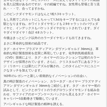
を見た記憶があるのですが、その続編ですね。女性用も登場と言う流
れ・・・で、合ってますかね。
このピンクダイヤモンドはなんと1粒1.3キャラット。
もし天然でこのカットにしちゃって1.3ctをキープするにはとんでも金
額となりますね。ホワイトダイヤモンドも 2.9キャラットのパヴェダ
イヤと、インデックスもバケットダイヤがセットされています。ダイ
ヤダイヤダイヤ！合計 4.8 カラット。
今後はきっとピンク以外のカラーダイヤモンドも出てきますね。
まさに革命的な技術の結晶です。
タグ・ホイヤー プラズマ ディアマン ダヴァンギャルド 36mmは、革
命的な時計製造技術を忠実に再現しています。化学的気相成長法
（CVD）技術により、タグ・ホイヤーのコレクションでは初のカラー
デザインが採用されています。さらに、クリスタルの下にあるフラン
ジ（リホー）には新たにアズルが施され、このタイムピースにユニー
クなタッチを加えています。
163年のレガシーと新しい前衛的なイノベーションの出会い。
真の時計製造のイノベーション、カラータグ・ホイヤー プラズマ ディ
アマン ダヴァンギャルド 36mmをご紹介します。タグ・ホイヤー初の
試みとして、ピンクとホワイトのラボグロウンダイヤモンドを組み合
わせ、サファイアのオープンケースバックから見えるタグ・ホイヤー
キャリバー5自動巻きで駆動しています。
アバンギャルドな時計製造の精神を讃える。