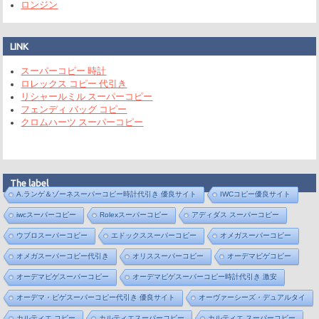
ロンジン
LINK
スーパーコピー 時計
ロレックス コピー 代引き
リシャールミル スーパーコピー
フェンディ バッグ コピー
クロムハーツ スーパーコピー
The label
A.ランゲ＆ゾーネスーパーコピー時計代引き 優良サイト
IWCコピー優良サイト
iwcスーパーコピー
Rolexスーパーコピー
アディダス スーパーコピー
ウブロスーパーコピー
エドックススーパーコピー
オメガスーパーコピー
オメガスーパーコピー代引き
オリススーパーコピー
オーデマピゲコピー
オーデマピゲスーパーコピー
オーデマピゲスーパーコピー時計代引き 激安
オーデマ・ピゲスーパーコピー代引き 優良サイト
オーヴァーシーズ・デュアルタイ
カルティエ コピー
カルティエスーパーコピー
カルティエ スーパーコピー