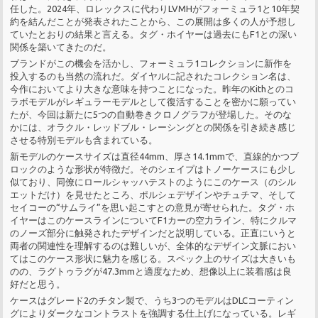
任した。2024年、ロレックスに代わりLVMHがフォーミュラ1と10年契
約を結んだことが発表されたことから、この展開は多くの人が予想し
ていたとおりの結果と言える。タグ・ホイヤーは過去にもF1との深い
関係を築いてきたのだ。
ブランドがこの機会を活かし、フォーミュラ1コレクションに新作を
投入するのも当然の流れだ。ダイヤルに記されたコレクション名は、
今作においてより大きな意味を持つことになった。昨年のKithとのコ
ラボモデルがレギュラーモデルとして復活することを密かに願ってい
たが、今回は新たに5つの自動巻きクロノグラフが登場した。そのな
かには、オラクル・レッドブル・レーシングとの関係を引き続き感じ
させる特別モデルも含まれている。
新モデルのケースサイズは直径44mm、厚さ14.1mmで、直線的かつブ
ロックのような形状が特徴だ。そのシェイプはトノーケースにも少し
似ており、同僚にロールシャッハテストのようにこのケース（のシル
エットだけ）を見せたところ、ポルシェデザインやチュチマ、そして
セイコーの“サムライ”を思い起こすとの意見が寄せられた。タグ・ホ
イヤーはこのケースラインについてF1カーの空力ライン、特にクルマ
のノーズ部分に触発されたデザインだと説明している。正直にいうと
両者の関連性を理解するのは難しいが、全体的なデザイン文脈におい
てはこのケース形状に魅力を感じる。スペック上のサイズは大きいも
のの、ラグトゥラグが47.3mmと適度なため、想像以上に装着感は良
好だと思う。
ケースはグレード2のチタン製で、うち3つのモデルはDLCコーティン
グによりダークなコントラストを強調する仕上げになっている。レギ