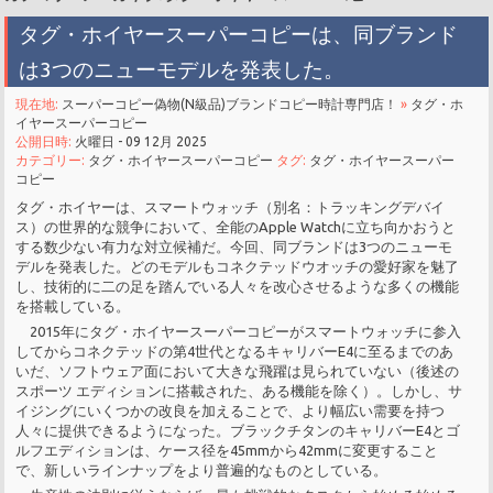
タグ・ホイヤースーパーコピーは、同ブランド
は3つのニューモデルを発表した。
現在地:
スーパーコピー偽物(N級品)ブランドコピー時計専門店！
»
タグ・ホ
イヤースーパーコピー
公開日時:
火曜日 - 09 12月 2025
カテゴリー:
タグ・ホイヤースーパーコピー
タグ:
タグ・ホイヤースーパー
コピー
タグ・ホイヤーは、スマートウォッチ（別名：トラッキングデバイ
ス）の世界的な競争において、全能のApple Watchに立ち向かおうと
する数少ない有力な対立候補だ。今回、同ブランドは3つのニューモ
デルを発表した。どのモデルもコネクテッドウオッチの愛好家を魅了
し、技術的に二の足を踏んでいる人々を改心させるような多くの機能
を搭載している。
2015年にタグ・ホイヤースーパーコピーがスマートウォッチに参入
してからコネクテッドの第4世代となるキャリバーE4に至るまでのあ
いだ、ソフトウェア面において大きな飛躍は見られていない（後述の
スポーツ エディションに搭載された、ある機能を除く）。しかし、サ
イジングにいくつかの改良を加えることで、より幅広い需要を持つ
人々に提供できるようになった。ブラックチタンのキャリバーE4とゴ
ルフエディションは、ケース径を45mmから42mmに変更すること
で、新しいラインナップをより普遍的なものとしている。