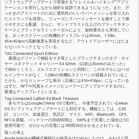
ソフトウェアアップデートで登場する“トレイル＆ハイキング”アプリ
ケーションを実行しながら傾斜を追跡できるようになった。また、汗
っかきのアスリートのために通気性のいいラバーメッシュを取り入れ
たストラップを採用し、リューズにラバーインサートを施すことで握
りやすさにも配慮。さらに、サンドブラスト仕上げのブラックチタン
ケースとブラックセラミックベゼルにより、超軽量化をも実現してい
る。タッチスクリーンの有機ELディスプレイは45mm、1.39in、
454×454pxの高解像度を実現するなど、アウトドアユーザーにはたま
らないスペックとなっている。
TAG Connected Sport Edition
最後はクリーンで無駄をそぎ落としたブラックチタンのタグ・ホイ
ヤー コネクテッド キャリバー E4 42mm（以前は45mmのみだった）
で締めくくろう。ゴルフエディションと同様に、このモデルにはベゼ
ルインサートがなく、1.28inの有機ELスクリーンが搭載されているこ
とから、かなりシャープな表示（正確には416×416px）になっている
はずだ。NFTや写真をイメージビューアーにアップロードするのに、
最適なディスプレイといえる。
Tag Connected Caliber E4 Black Titanium
各モデルはGoogleのWear OSで動作し、今後予定されているWear
OS 3ソフトウェアアップデートにも対応する。機能としては、心拍
計、コンパス、加速度計、気圧計、マイク、WiFi、Bluetooth、GPS、
NFCを搭載。バッテリーの持続時間は、100%まで充電した場合は1日
使用可能で、ゼロからの充電には1時間30分かかるとされている。
我々の考え
Apple Watchが機械式腕時計の終焉をほのめかしたのは、それほど昔