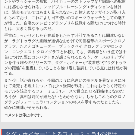
ントやプッシャーの形状、バイカラーのストラップなど細部への配慮
には感心させられる。レッドブル・レーシングエディションを除け
ば、過去モデルではあまり見られなかった控えめなデザインが取り入
れられており、これにより日常使いのスポーツウォッチとしての魅力
が増した。自宅のテレビでグランプリを観戦する際だけにつける時計
とは、大きく異なるものだ。
手首にしっかりとした存在感をもたらす時計であることは間違いない
が、ラグトゥラグの距離が適切なおかげで同価格帯のスポーツクロノ
グラフ、たとえばチューダー ブラックベイ クロノグラフやロンジ
ン コンクエスト クロノグラフと比較しても、装着感という点では手
首につけた際にコンパクトさが感じられるだろう。ケースのリデザイ
ンを伴う昨今のリリースで、タグ・ホイヤーが“装着感”や“ラグトゥラ
グの距離”を重視していることを繰り返し強調している点には好感が持
てる。
また少し話が逸れるが、今回のように色違いのモデルを異なる月に分
けて発売する理由については少々疑問が残る。これはおそらく特定の
モデルを該当するフォーミュラ1レースで目立たせる戦略ゆえなのだ
ろうが、真相は時間が経たないとわからない。しかしこれらのクロノ
グラフがフォーミュラ1コレクションの将来を示すものだとしたら、
確かに興味がそそられる。
コメントは停止中です。
タグ・ホイヤーによるフォーミュラ1の復活、