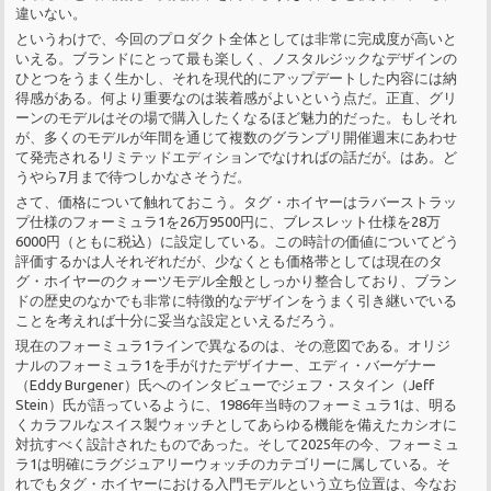
違いない。
というわけで、今回のプロダクト全体としては非常に完成度が高いと
いえる。ブランドにとって最も楽しく、ノスタルジックなデザインの
ひとつをうまく生かし、それを現代的にアップデートした内容には納
得感がある。何より重要なのは装着感がよいという点だ。正直、グリ
ーンのモデルはその場で購入したくなるほど魅力的だった。もしそれ
が、多くのモデルが年間を通じて複数のグランプリ開催週末にあわせ
て発売されるリミテッドエディションでなければの話だが。はあ。ど
うやら7月まで待つしかなさそうだ。
さて、価格について触れておこう。タグ・ホイヤーはラバーストラッ
プ仕様のフォーミュラ1を26万9500円に、ブレスレット仕様を28万
6000円（ともに税込）に設定している。この時計の価値についてどう
評価するかは人それぞれだが、少なくとも価格帯としては現在のタ
グ・ホイヤーのクォーツモデル全般としっかり整合しており、ブラン
ドの歴史のなかでも非常に特徴的なデザインをうまく引き継いでいる
ことを考えれば十分に妥当な設定といえるだろう。
現在のフォーミュラ1ラインで異なるのは、その意図である。オリジ
ナルのフォーミュラ1を手がけたデザイナー、エディ・バーゲナー
（Eddy Burgener）氏へのインタビューでジェフ・スタイン（Jeff
Stein）氏が語っているように、1986年当時のフォーミュラ1は、明る
くカラフルなスイス製ウォッチとしてあらゆる機能を備えたカシオに
対抗すべく設計されたものであった。そして2025年の今、フォーミュ
ラ1は明確にラグジュアリーウォッチのカテゴリーに属している。そ
れでもタグ・ホイヤーにおける入門モデルという立ち位置は、今なお