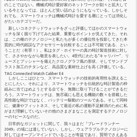
のことではない。機械式時計愛好家のネットワークが刻々と拡大して
いる今となっては、ほとんど笑い話のようにもなっている。しかしそ
れでも、スマートウォッチは機械式時計を愛する層にとっては消化し
がたいカテゴリーだ。
新しいコネクテッドウォッチをざっと評価してほかのスマートウォ
ッチを深く掘り下げてみた結果、重要なポイントが見えてきた。それ
は、この種のテクノロジーと私たちが多くの優位性を投影してきた本
質的に時代錯誤なアクセサリーを比較することは不可能である、とい
うことだ（有罪！）。私はタグ・ホイヤーの真の時計製造技術に対し
て、ささやかながら敬意を表したい。4世代にわたる“キャリバー”、リ
ューズとプッシャーを備えたクロノグラフ風の形状、そしてサンドブ
ラスト加工のチタンなど、高品質な素材仕上げを高く評価している。
TAG Connected Watch Caliber E4
しかしここはひとつ、スマートウォッチの技術的有用性を讃えるこ
とにしたい。それにより、スマートウォッチを伝統的な時計製造の枠
組みに当てはめようとする企てを、無難に取り下げることができるだ
ろう。スマートウォッチは、無尽蔵にも思える機能の数々を搭載した
高性能な時計ではなく、バッテリー駆動のツールである。そして同時
に、健康やフィットネス、そして最近の私の運動不足解消のために私
がまだ理解していないその他のさまざまなことを測定するテクノロジ
ーの1ピースなのだ。
日常的なガジェットに関して、我々はまだ『ブレードランナー
2049』の域には達していない。しかし、ウェアラブルテクノロジーに
対してはオープンマインドでいることが有益であり、賢明でさえある