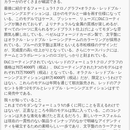
カラーがのぞくさまが確認できる。
最後に紹介するフォーミュラ1 クロノグラフ×オラクル・レッドブル・
レーシングエディションは、ほかのモデルと一線を画す仕様になって
いる。このモデルではケース、プッシャー、リューズにDLCコーティ
ングが施されておらず、よりナチュラルな金属の質感が楽しめるが、
すべてのパーツに見られるサンドブラスト仕上げによってモダンな雰
囲気も醸し出している。ベゼルはフォージドカーボン製で、文字盤に
はオラクル・レッドブル・レーシングチームのカラーリングが採用さ
れている。ブルーの文字盤は直球ともいえる市松模様のデザインだ
が、完成度の高い仕上がりとなっている。さらにケースバックには、
チームとコラボレーションのロゴがしっかりと刻まれている。
DLCコーティングされていないレッドのフォーミュラ1 クロノグラフの
価格は70万4000円（税込）、DLCコーティングされた3つのモデルはそ
れぞれ73万7000円（税込）となっている。オラクル・レッドブル・レ
ーシングエディションは81万4000円（税込）だが、限定というわけで
はない。これらのモデルは年間を通じて順次販売され、レッドのアク
セントを持つ2モデルとレッドブル・レーシングエディションはすで
に発売中である。
我々が知っていること
これまでのモダンなフォーミュラ1の多くに同じことを言えるわけで
はないが、正直なところ今回のモデルは気に入っている。このコレク
ションは大きな進化を遂げたと言えるだろう。新しいケースフォルム
は現在の一貫性のない製品ラインナップのなかで明確なアイデンティ
ティを確立するための素晴らしい一歩であり、文字盤のカラーアクセ