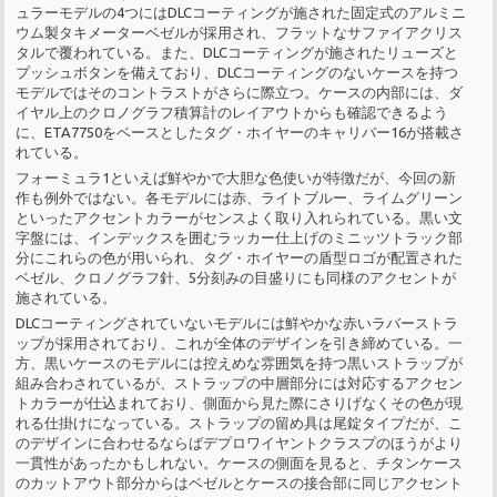
ュラーモデルの4つにはDLCコーティングが施された固定式のアルミニ
ウム製タキメーターベゼルが採用され、フラットなサファイアクリス
タルで覆われている。また、DLCコーティングが施されたリューズと
プッシュボタンを備えており、DLCコーティングのないケースを持つ
モデルではそのコントラストがさらに際立つ。ケースの内部には、ダ
イヤル上のクロノグラフ積算計のレイアウトからも確認できるよう
に、ETA7750をベースとしたタグ・ホイヤーのキャリバー16が搭載さ
れている。
フォーミュラ1といえば鮮やかで大胆な色使いが特徴だが、今回の新
作も例外ではない。各モデルには赤、ライトブルー、ライムグリーン
といったアクセントカラーがセンスよく取り入れられている。黒い文
字盤には、インデックスを囲むラッカー仕上げのミニッツトラック部
分にこれらの色が用いられ、タグ・ホイヤーの盾型ロゴが配置された
ベゼル、クロノグラフ針、5分刻みの目盛りにも同様のアクセントが
施されている。
DLCコーティングされていないモデルには鮮やかな赤いラバーストラ
ップが採用されており、これが全体のデザインを引き締めている。一
方、黒いケースのモデルには控えめな雰囲気を持つ黒いストラップが
組み合わされているが、ストラップの中層部分には対応するアクセン
トカラーが仕込まれており、側面から見た際にさりげなくその色が現
れる仕掛けになっている。ストラップの留め具は尾錠タイプだが、こ
のデザインに合わせるならばデプロワイヤントクラスプのほうがより
一貫性があったかもしれない。ケースの側面を見ると、チタンケース
のカットアウト部分からはベゼルとケースの接合部に同じアクセント