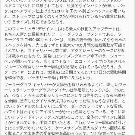
ルドロゴが大胆に成形されており、視覚的なインパクトが強い。バッ
クルはヘアライン仕上げまたはDLC加工のSS製ピンバックルが用いら
れ、ストラップには多くのサイズ穴が開けられているため非常に幅広
い手首サイズに対応できるだろう。
このフォーミュラ1デザインにおける最大の技術的アップデートは、
もちろん新たに搭載されたソーラーグラフムーブメントである。ソー
ラーグラフ TH50-00キャリバーは、同種の競合機に比べてやや高めの
スペックを持ち、光に当てずとも最大で10カ月間の連続駆動が可能と
されている。同キャリバーは数年前、アクアレーサーのケースに初め
て搭載されたもので、開発にはシチズングループ傘下のラ・ジュー・
ペレが関わっている。言うまでもなく、エコ・ドライブに代表される
グループの豊富なソーラー駆動技術が活かされているのだろう。タ
グ・ホイヤーによれば、太陽光に2分間当てるだけで1日分の駆動時間
を確保でき、バッテリー寿命は15年に及ぶという。
ソーラーグラフ キャリバーが太陽光を取り込めるように、新しいフォ
ーミュラ1 ソーラーグラフのダイヤルは半透明になっている。そのた
め、少なくとも今回の初期リリースにおいては往年のような夜光塗料
を全面に塗布したダイヤルが採用されなかった理由もうなずける。と
はいえダイヤルの仕上がりは上質で、ダークカラーはマットな質感、
ホワイトはわずかにアイボリーがかった色味となっている。そこに新
しいアプライドインデックスが加わることで、全体のデザインに繊細
さが生まれている。手首に巻いたとき、これがソーラー駆動の時計だ
とはまず気づかないだろう。ケースサイズの拡大もダイヤル面積を広
く取ることで太陽光の受光効率を高めるうえで、ひと役買っているに