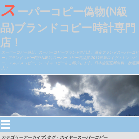
ス
ーパーコピー偽物(N級
品)ブランドコピー時計専門
店！
スーパーコピー時計、スーパーコピーブランド専門店、激安ブランドスーパーコピ
ー , ブランドコピー時計N級品,スーパーコピー高品質,2019最新ルイヴィトンコピ
ー、エルメスコピー、シャネルコピーをご紹介します。日本全国送料無料、歓迎購
入！
カテゴリーアーカイブ: タグ・ホイヤースーパーコピー