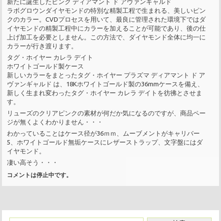
新たに誕生したピンク ディアマント ド アヴァンギャルド
ラボグロウンダイヤモンドの特別な精製工程で生まれる、美しいピン
クのカラー。CVDプロセスを用いて、最良に管理された環境下ではダ
イヤモンドの精製工程中にカラーを加えることが可能であり、後の仕
上げ加工を必要としません。この方法で、ダイヤモンド全体に均一に
カラーが行き渡ります。
タグ・ホイヤー カレラ デイト
ホワイトゴールド製ケース
新しいカラーをまとったタグ・ホイヤー プラズマ ディアマント ド ア
ヴァンギャルド は、18Kホワイトゴールド製の36mmケースを備え、
新しく生まれ変わったタグ・ホイヤー カレラ デイトを彷彿とさせま
す。
リューズのクリアピンクの素材が何だか気になるのですが、商品ペー
ジが無くよくわかりません・・・
わかっていることはケース径が36ｍｍ、ムーブメントがキャリバー
5、ホワイトゴールド無垢ケースにレザーストラップ、文字盤にはダ
イヤモンド。
凄い高そう・・・
コメントは停止中です。