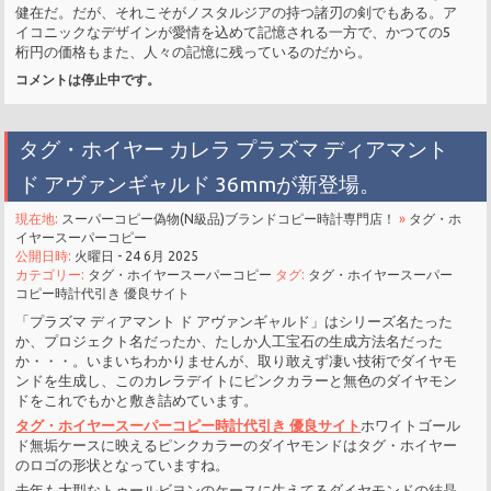
健在だ。だが、それこそがノスタルジアの持つ諸刃の剣でもある。ア
イコニックなデザインが愛情を込めて記憶される一方で、かつての5
桁円の価格もまた、人々の記憶に残っているのだから。
コメントは停止中です。
タグ・ホイヤー カレラ プラズマ ディアマント
ド アヴァンギャルド 36mmが新登場。
現在地:
スーパーコピー偽物(N級品)ブランドコピー時計専門店！
»
タグ・ホ
イヤースーパーコピー
公開日時:
火曜日 - 24 6月 2025
カテゴリー:
タグ・ホイヤースーパーコピー
タグ:
タグ・ホイヤースーパー
コピー時計代引き 優良サイト
「プラズマ ディアマント ド アヴァンギャルド」はシリーズ名たった
か、プロジェクト名だったか、たしか人工宝石の生成方法名だった
か・・・。いまいちわかりませんが、取り敢えず凄い技術でダイヤモ
ンドを生成し、このカレラデイトにピンクカラーと無色のダイヤモン
ドをこれでもかと敷き詰めています。
タグ・ホイヤースーパーコピー時計代引き 優良サイト
ホワイトゴール
ド無垢ケースに映えるピンクカラーのダイヤモンドはタグ・ホイヤー
のロゴの形状となっていますね。
去年も大型なトゥールビヨンのケースに生えてるダイヤモンドの結晶