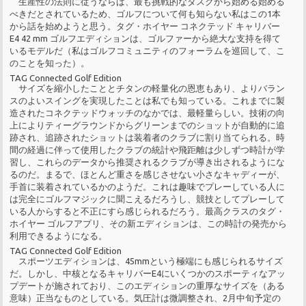
生産性の法則に従うならば、最も挑戦的なタスクから始める始める
べきだとされているため、ゴルフについて何も知らない私はこの1本
から話を始めようと思う。タグ・ホイヤー コネクテッド キャリバー
E4 42 mm ゴルフエディションは、ゴルファーから絶大な支持を得て
いるモデルだ（私はゴルフコミュニティのフォーラムを巡回して、こ
のことを知った）。
TAG Connected Golf Edition
サイズを縮小したこととチタンの軽量化の恩恵もあり、よりバラン
スのよいスイングを実現したことは私でも知っている。これまでに製
造されたコネクテッドウォッチのなかでは、最軽量らしい。技術の向
上によりティーグラウンドからグリーンまでのショットが自動的に追
跡され、追跡されたショットは装着者のクラブに割り当てられる。時
間の経過に伴って使用したクラブの統計や飛距離は少しずつ時計が学
習し、これらのデータから推奨されるクラブが導き出されるようにな
るのだ。まるで、ほとんど重さを感じさせない小さなキャディーが、
手首に装着されているかのようだ。これは趣味でプレーしている人に
は完全にゴルフマジックに聞こえるだろうし、競技としてプレーして
いる人からすると不正にすら感じられるだろう。最高クラスのタグ・
ホイヤー ゴルフアプリ、その新エディションは、この時計の発売から
利用できるようになる。
TAG Connected Golf Edition
スポーツエディションは、45mmという極端にも感じられるサイズ
だ。しかし、中核となるキャリバーE4にいくつかのスポーティなアッ
プデートが施されており、このエディションの重厚なサイズを（ある
意味）正当なものとしている。気圧計は微調整され、2月中旬予定の