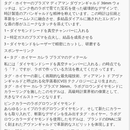
タグ・ホイヤーのプラズマ ディアマン ダヴァンギャルド 36mm ウォ
ッチは、ピンク色のラボで育てた宝石を使った破壊的なデザインで、
時計製造のアバンギャルドな精神を称えています。この時計は伝統と
革新をシームレスに融合させ、多結晶ダイアルに施されたエレガント
な盾の形がユニークなタッチを添えています。
1 – ダイヤモンドシードを真空チャンバーに入れる
2 – 特定ガスのプラズマを点火し、結晶を成長させる
3 – ダイヤモンドをレーザーで精密にカットし、研磨する
スポンサーリンク
4 – タグ・ホイヤー カレラ プラズマのディテール
私には「ダイヤモンドシードを真空チャンバーに入れる」の時点でも
う「？」ですが、ラボで作っている方法を教えてくださってます。
タグ・ホイヤーの新しく画期的な最先端技術、ディアマント ド アヴァ
ンギャルドと呼ばれる化学蒸着(CVD) テクノロジーにより生まれた、
タグ・ホイヤー カレラ プラズマ 36mm。ラボグロウンダイヤモンドに
カラーリングを施したこのモデルは、高級時計業界初の偉業として、
大きなマイルストーンとなります。
ピンクカラーのラボグロウンダイヤモンド
あらゆるシェイプのラボグロウンダイヤモンド、そして新たにカラー
をも取り入れて、斬新なデザインを生み出すタグ・ホイヤー。ラボグ
ロウンカラーダイヤモンドを使用したモデルは、ブランドのDNAに深
く刻まれたアヴァンギャルドで革新的なスピリットを体現します。