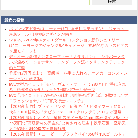
最近の投稿
バレンシアガ新作スニーカーは“むき出しステッチ”の「ジェット」
厚底ソールと脱構築デザインが融合
シャネル 2026年メティエダール コレクション新作ジュエリー
は“ニューヨークのジャングル”をイメージ、神秘的なガラスピアス
＆鹿モチーフも
ディオール新作メンズローファー「メダリオン」：シルバーメタ
ルが煌めく、ジョナサン・アンダーソン流イタリアンクラシック
の再定義
予算115万円以上で「高級感」を手に入れる。オメガ「コンステレ
ーション」厳選3本
IWC大型パイロット“モハーヴェ・デザート”：289万円で手に入れ
る、砂漠色のセラミックと7日間パワーリザーブ
IWC「パイロット」が宇宙へ到達：実地宇宙飛行認証を取得したプ
ロフェッショナル「宇宙飛行士ウォッチ」
【2026年新作】ブライトリング、伝説の「ナビタイマー」に新時
代を！B01搭載の「ナビタイマー B01 クロノグラフ 41」が登場
【2026年最新】オメガ「星座 スティール 41mm 陨石ダイヤル」が
7.5万円で“高級素材の民主化”と称される理由｜鉄隕石盤・至臻天
文台認証・8900機芯を徹底解説
【2026年最新】チューダー「ブラックベイ1958型 18Kゴールド」