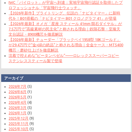
IWC「パイロット」が宇宙へ到達：実地宇宙飛行認証を取得したプ
ロフェッショナル「宇宙飛行士ウォッチ」
【2026年新作】ブライトリング、伝説の「ナビタイマー」に新時
代を！B01搭載の「ナビタイマー B01 クロノグラフ 41」が登場
【2026年最新】オメガ「星座 スティール 41mm 陨石ダイヤル」が
7.5万円で“高級素材の民主化”と称される理由｜鉄隕石盤・至臻天
文台認証・8900機芯を徹底解説
【2026年最新】チューダー「ブラックベイ1958型 18Kゴールド」
が29.4万円で“金×緑の絶品”と称される理由｜全金ケース・MT5400
機芯・磨砂仕上げを徹底解説
沈着で控えめな“ピータンベゼル”——ロレックススーパーコピー
ステンレススティール製で登場
アーカイブ
2026年7月
(5)
2026年6月
(1)
2026年5月
(1)
2026年4月
(4)
2026年3月
(5)
2026年1月
(3)
2025年12月
(9)
2025年11月
(9)
2025年10月
(5)