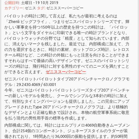
公開日時:
土曜日 - 19 10月 2019
カテゴリー:
ゼニス
タグ:
ゼニススーパーコピー
パイロットの時計に関して言えば、私たちが最初に考えるのは
「Zhenli ビッグフライ」、つまりゼニスパイロットシリーズです。輝
かしい軍事史を持つ150年以上の歴史を持つこの時計は、「パイロッ
ト」という文字をダイヤルに印刷できる唯一の時計ブランドとなり、
パイロットウォッチの分野では「精度」として知られています。内部
に、消えないマークを残しました。最近では、内部構成に加えて、力
の力を選択するときに、時計の素材、ホットブロンズ時計、レトロス
チール時計など、この時計の外観にもっと注意を向けることができま
すそれらはすべて価値の高いデザインです。ゼニスのパイロットシリ
ーズの時計は、飛行時計に対する男性のすべてのニーズを満たすこと
ができると言えます。
ゼニススーパーコピー
ゼニスパイロットパイロットタイプ20アドベンチャークロノグラフモ
デル：29.2430.4069 / 63.I001
今年、ゼニスはパイロットパイロットシリーズタイプ20アドベンチャ
ーの新しいモデルを発売し、クールでシンプルな3本針の時計に加え
て、特別なタイミングバージョンも提供しました。この完全にアップ
グレードされたType 20アドベンチャークロノグラフは、より積極的
なデザインとより正確な動きで設計され、本物の航空軍事系統に敬意
を払う現代の男性用手首の標準を作成します。
内部構成に関しては、時計にはエルプリメロ4069自動巻きムーブメン
ト、合計254個のコンポーネント、ジュネーブスタイルのラダーが装
備されており、1時間あたり36,000回の振動を提供します。約50時間