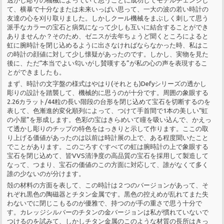
て、横暴で十分なまたは未来いっぱい思って、一大の波の若い時計の
友達の心を刈り取りました。しかしクール機械をまぶしく刺して思う
派手なカラーの宝石と病気になって少しも互いに結合することができ
ありませんか？そのため、ゼニスが去年ちょうど聞くところによると
虹に腕時計を閉じ込めるように出さなければならなかった時、私はこ
の時計の顔値に対して少し懐疑があったのです。しかし、実物を見た
後に、ただ“本当でよい匂いがし賛嘆する”が私の心の声を表現するこ
とができましたも。
まず、時計の文字盤の様式はやはり(それとも)Defyシリーズの透かし
彫りの設計を踏襲して、機械的に思うのが十分です。周囲の象眼する
2.26カラット/44粒の長い階段の台形を閉じ込めて宝石を切断するのを
表して、色漸進的変化順列によって、つけて手首間で1本の美しい“虹
の小屋”を形成します。色彩の宝はきらめいて瞳を吸い込んで、かえっ
て透かし彫りのチップの特色をはっきりと示して作ります。ここの取
り上げる価値があったのは以前は時計展の上で、ある程度聞いたこと
でことがあります。このごろすぐすべての虹は腕時計の上で象眼する
宝石を閉じ込めて、皆VVS清浄度の高品質の宝石を採用して製造して
なって、つまり、宝石の価値のこの方面に対応して、誰がなくて多く
誰の少ないのが分けます。
殻の材料の方面を表して、この時計は２つのバージョンがあって、そ
れぞれ黒色の陶磁器とチタン金属です。黒色の控えめが乱れてまた失
わないでに閉じこもるのが優雅で、持つのが手の重さで思う十分で
す。カレッジシルバーのチタンの金バージョンは私が慣れていないで
つけるのを試みて、しかしチタン金属のこのような材質の長所はきっ