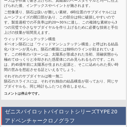
ースは手作業で磨き上げられ、真鍮製のベースダイヤルと均一に仕上
げられた後、インデックスやペイントが施されます。
ご想像通り、隕石は扱いが難しい素材。6時位置のサブダイヤルには
ムーンフェイズの開口部があり、この部分は特に破損しやすいので
す。製造過程での不良率は約20〜30％に達し、この複雑な素材から3
つの完璧で小さなサブダイヤルを作り上げるために必要な技術と手仕
上げの技量が垣間見えます。
ウィッドマンシュテッテン構造
ギベオン隕石には「ウィッドマンシュテッテン構造」と呼ばれる結晶
化パターンが見られ、隕石の断面には独特のラインが刻まれていま
す。この特有のパターンは、太陽系が形成された当初、溶融状態から
極めてゆっくりと冷却された惑星体にのみ見られるものです。これ
は、約45億年前に太陽系が生まれた起源と、そこに込められた長い時
間の営みを想起させる証といえるでしょう。
それぞれのサブダイヤルは唯一無二
隕石のスライスには、それぞれ独自の結晶構造が宿っており、同じサ
ブダイヤルも、同じ時計もふたつと存在しません。
コメントは停止中です。
ゼニスパイロットパイロットシリーズTYPE 20
アドベンチャークロノグラフ