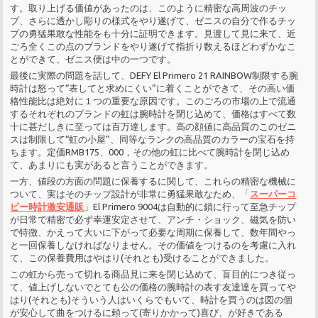
す。取り上げる価値があったのは、このように精密な高周波のチッ
プ、さらに透かし彫りの様式をやり遂げて、ゼニスの自分で作るチッ
プの勇猛果敢な性能をも十分に証明できます。見渡して見に来て、近
ごろ全くこの点のブランドをやり遂げて指折り数えるほどわずかなこ
とができて、ゼニス便は中の一つです。
最後に実際の問題を話して、DEFY El Primero 21 RAINBOW制限する腕
時計は怒って“表してと求めにくい”に着くことができて、その高い価
格性能比は絶対に１つの重要な原因です。このごろの市場の上で流通
するそれぞれのブランドの虹は腕時計を閉じ込めて、価格はすべて数
十に甚だしきに至っては百万達します。高の顔値に高品質のこのゼニ
スは制限して“虹の小屋”、同等なランクの高品質のカラーの宝石を持
ちます。定価RMB175、000，その他の虹に比べて腕時計を閉じ込め
て、あまりにも実があると言うことができます。
一方、値段の方面の問題に保養するに関して、これらの精密な機械に
ついて、実はそのチップ設計が非常に勇猛果敢なため、「
スーパーコ
ピー時計激安通販
」El Primero 9004は自動的に鎖に行って至急チップ
が日常で精密で必ず幸運安定させて、アンチ・ショック、磁気を防い
で特徴、かえって大いに下がって必要な周期に保養して、数年間やっ
と一回保養しなければなりません。その価値をつけるのを考慮に入れ
て、この保養費用はやはり(それとも)受けることができました。
この虹から売って切れる商品見に来を閉じ込めて、盲目的につき従っ
て、値上げしないでとても公の価格の腕時計の表す友達達を買ってや
はり(それとも)そういう人はいくらでもいて、時計を買うのは図の個
が安心して曲をつけるに頼って(寄りかかって)喜び、が好きである