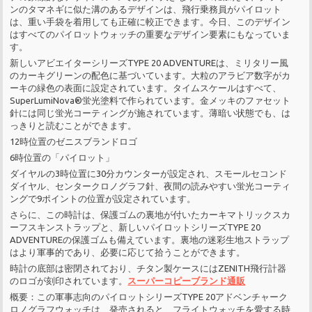
ンのタマネギに似た溝のあるデザインは、飛行乗務員がパイロット
は、重い手袋を着用しても正確に較正できます。今日、このデザイン
はすべてのパイロットウォッチの重要なデザイン要素にもなっていま
す。
新しいアビエイターシリーズTYPE 20 ADVENTUREは、ミリタリー風
のカーキグリーンの配色に基づいています。大粒のアラビア数字がカ
ーキの緑色の表面に設定されています。タイムスケールはすべて、
SuperLumiNova®蛍光塗料で作られています。金メッキのファセット
針には同じ蛍光コーティングが施されています。薄暗い状態でも、は
っきりと読むことができます。
12時位置のゼニスブランドロゴ
6時位置の「パイロット」
ダイヤルの3時位置に30分カウンターが設定され、スモールセコンド
ダイヤル、センタークロノグラフ針、夜間の読みやすい蛍光コーティ
ングで9ポイントの位置が設定されています。
さらに、この時計は、保護ゴムの裏地が付いたカーキマトリックスカ
ーフスキンストラップと、新しいパイロットシリーズTYPE 20
ADVENTUREの保護ゴムも備えています。裏地の迷彩生地ストラップ
はより軍事的であり、必要に応じて拾うことができます。
時計の底部は密閉されており、チタン製ケースにはZENITH飛行計器
のロゴが刻印されています。
スーパーコピーブランド通販
概要：この軍事志向のパイロットシリーズTYPE 20アドベンチャーク
ロノグラフウォッチは、発売されると、フライトウォッチを愛する時