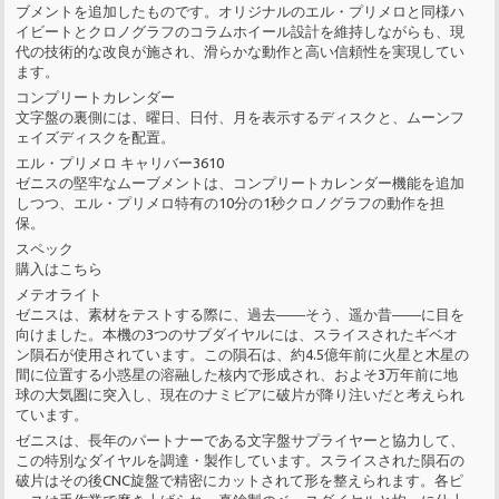
ブメントを追加したものです。オリジナルのエル・プリメロと同様ハ
イビートとクロノグラフのコラムホイール設計を維持しながらも、現
代の技術的な改良が施され、滑らかな動作と高い信頼性を実現してい
ます。
コンプリートカレンダー
文字盤の裏側には、曜日、日付、月を表示するディスクと、ムーンフ
ェイズディスクを配置。
エル・プリメロ キャリバー3610
ゼニスの堅牢なムーブメントは、コンプリートカレンダー機能を追加
しつつ、エル・プリメロ特有の10分の1秒クロノグラフの動作を担
保。
スペック
購入はこちら
メテオライト
ゼニスは、素材をテストする際に、過去――そう、遥か昔――に目を
向けました。本機の3つのサブダイヤルには、スライスされたギベオ
ン隕石が使用されています。この隕石は、約4.5億年前に火星と木星の
間に位置する小惑星の溶融した核内で形成され、およそ3万年前に地
球の大気圏に突入し、現在のナミビアに破片が降り注いだと考えられ
ています。
ゼニスは、長年のパートナーである文字盤サプライヤーと協力して、
この特別なダイヤルを調達・製作しています。スライスされた隕石の
破片はその後CNC旋盤で精密にカットされて形を整えられます。各ピ