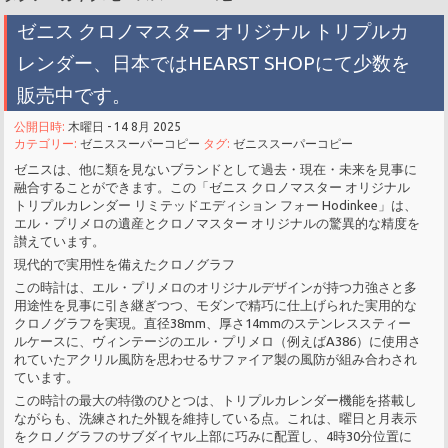
ゼニス クロノマスター オリジナル トリプルカ
レンダー、日本ではHEARST SHOPにて少数を
販売中です。
公開日時:
木曜日 - 14 8月 2025
カテゴリー:
ゼニススーパーコピー
タグ:
ゼニススーパーコピー
ゼニスは、他に類を見ないブランドとして過去・現在・未来を見事に
融合することができます。この「ゼニス クロノマスター オリジナル
トリプルカレンダー リミテッドエディション フォー Hodinkee」は、
エル・プリメロの遺産とクロノマスター オリジナルの驚異的な精度を
讃えています。
現代的で実用性を備えたクロノグラフ
この時計は、エル・プリメロのオリジナルデザインが持つ力強さと多
用途性を見事に引き継ぎつつ、モダンで精巧に仕上げられた実用的な
クロノグラフを実現。直径38mm、厚さ14mmのステンレススティー
ルケースに、ヴィンテージのエル・プリメロ（例えばA386）に使用さ
れていたアクリル風防を思わせるサファイア製の風防が組み合わされ
ています。
この時計の最大の特徴のひとつは、トリプルカレンダー機能を搭載し
ながらも、洗練された外観を維持している点。これは、曜日と月表示
をクロノグラフのサブダイヤル上部に巧みに配置し、4時30分位置に