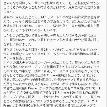
とみんなも理解して、量るのは軽量で硬くて、もっと軽便な友達が少
しつけるのを試みることができるのが好きで、絶対に意外な喜びを感
じます。
外観の上から見たところ、44ミリメートルの大きい時計の文字盤を含
んで、いっそう男性に適合するのであるようで、実は私が女子学生が
友達を表してつけるのに会って、、格好が良くてまた精致な最も主要
なのは、とてもよけるのが正しいです。
しかしこの虹は着いて商品を切りを売ることができるのを閉じ込め
て、顔値の以外、それの搭載したチップも友達達の十分な選択の理由
を表しにあげました。
捕らえてシステムを跳躍する2セットの独立したのがあります：ひと
つのは幸運なシステムを担当して、もう一つの個は時間単位の計算シ
ステムを担当します
スイスの四大チップ工場の中の一つゼニスとして、笑わせどころと華
やかな飾りつけの外、チップと技術の実力がおのずとあるのはずっと
その世渡りの本です。技術に言及して、ゼニスは友達達を表してでも
誇らしくて自分の計略の上のEl Primero腕時計を上げて、さすがに、
世界の第1枚の適当で自動時間単位の計算のチップを整える称号はむ
だ足を踏んだのではありません。その後、私達は元からある1/10秒の
精密で正確な度El Primeroチップの基礎の上でゼニスを知っていて、1
枚が持って1/100秒に精密で正確な度El Primero 9004が自動的に鎖至
急チップに行きを開発して、秒針は1秒に100の下で脈打って、現在の
ところの世界最も“速く”のチップを称することができます。DEFY El
Primero 21 RAINBOW制限する腕時計の搭載する便はこのチップで