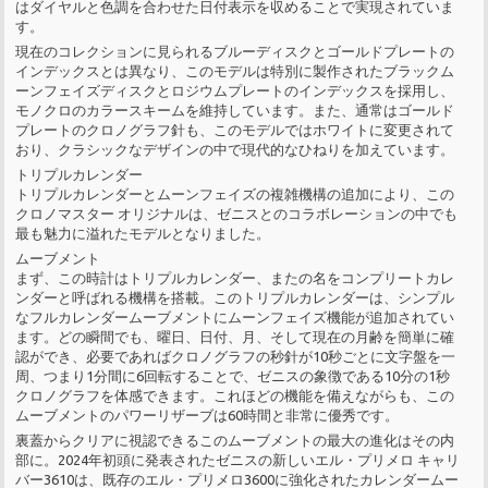
はダイヤルと色調を合わせた日付表示を収めることで実現されていま
す。
現在のコレクションに見られるブルーディスクとゴールドプレートの
インデックスとは異なり、このモデルは特別に製作されたブラックム
ーンフェイズディスクとロジウムプレートのインデックスを採用し、
モノクロのカラースキームを維持しています。また、通常はゴールド
プレートのクロノグラフ針も、このモデルではホワイトに変更されて
おり、クラシックなデザインの中で現代的なひねりを加えています。
トリプルカレンダー
トリプルカレンダーとムーンフェイズの複雑機構の追加により、この
クロノマスター オリジナルは、ゼニスとのコラボレーションの中でも
最も魅力に溢れたモデルとなりました。
ムーブメント
まず、この時計はトリプルカレンダー、またの名をコンプリートカレ
ンダーと呼ばれる機構を搭載。このトリプルカレンダーは、シンプル
なフルカレンダームーブメントにムーンフェイズ機能が追加されてい
ます。どの瞬間でも、曜日、日付、月、そして現在の月齢を簡単に確
認ができ、必要であればクロノグラフの秒針が10秒ごとに文字盤を一
周、つまり1分間に6回転することで、ゼニスの象徴である10分の1秒
クロノグラフを体感できます。これほどの機能を備えながらも、この
ムーブメントのパワーリザーブは60時間と非常に優秀です。
裏蓋からクリアに視認できるこのムーブメントの最大の進化はその内
部に。2024年初頭に発表されたゼニスの新しいエル・プリメロ キャリ
バー3610は、既存のエル・プリメロ3600に強化されたカレンダームー