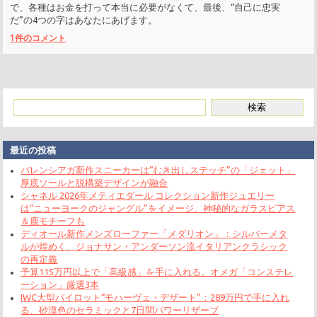
で、各種はお金を打って本当に必要がなくて、最後、“自己に忠実
だ”の4つの字はあなたにあげます。
1件のコメント
最近の投稿
バレンシアガ新作スニーカーは“むき出しステッチ”の「ジェット」
厚底ソールと脱構築デザインが融合
シャネル 2026年メティエダール コレクション新作ジュエリー
は“ニューヨークのジャングル”をイメージ、神秘的なガラスピアス
＆鹿モチーフも
ディオール新作メンズローファー「メダリオン」：シルバーメタ
ルが煌めく、ジョナサン・アンダーソン流イタリアンクラシック
の再定義
予算115万円以上で「高級感」を手に入れる。オメガ「コンステレ
ーション」厳選3本
IWC大型パイロット“モハーヴェ・デザート”：289万円で手に入れ
る、砂漠色のセラミックと7日間パワーリザーブ