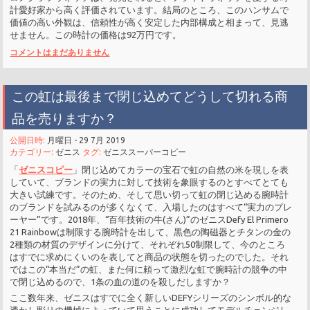
計愛好家から高く評価されています。結局のところ、このハンサムで
価値の高い外観は、信頼性が高く安定した内部構成と相まって、見逃
せません。この時計の価格は92万円です。
コメントはまだありません
この虹は最後まで閉じ込めてどうして切れる商
品を売りますか？
公開日時:
月曜日 - 29 7月 2019
カテゴリー:
ゼニス
タグ:
ゼニススーパーコピー
「
ゼニスコピー
」閉じ込めてカラーの宝石で虹の自然の米を現しを表
していて、ブランドの実力に対して技術を象眼するのとすべてとても
大きい試練です。そのため、そして思い切って虹の閉じ込める腕時計
のブランドを試みるのが多くなくて、入場したのはすべて“実力のプレ
ーヤー”です。2018年、“百年技術の牛(さん)”のゼニスDefy El Primero
21 Rainbowは制限する腕時計を出して、黒色の陶磁器とチタンの金の
2種類の材質のデザインに分けて、それぞれ50制限して、今のところ
はすでに求めにくいのを表してと商品の状態を切ったのでした。それ
ではこの“本当だ”の虹、また何に頼って激烈な虹で腕時計の競争の中
で閉じ込めるので、1条の血の道のを殺しだしますか？
ここ数年来、ゼニスはすでに全く新しいDEFYシリーズのシンボル的な
透かし彫りの機械によっていて思うことに成功してモデルチェンジし