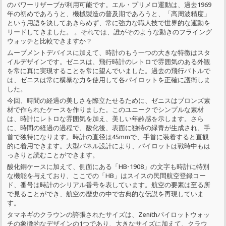
のパワーリザーブが利用可能です。エル・プリメロ運動は、過去1969
年の初めであろうと、機械製造の普及期であろうと、「高周波精度」
という用語を決してあきらめず、常に強力な職人技で世界的な運動を
リードしてきました。 。それでは、誰がそのような動きのフライング
ウォッチと比較できますか？
ムーブメントデバイスに加えて、時計のもう一つの大きな特徴はスタ
イルデザインです。ゼニスは、飛行時計のレトロで雰囲気のある外観
を常に真に実現することを常に望んでいました。過去の飛行バトルで
は、ゼニスは常に横暴な力を使用して各パイロットを正確に護衛しま
した。
今回、時間の経過の美しさを際立たせるために、ゼニスはブロンズ素
材で作られたケースを作りました。このユニークでシンプルな素材
は、時計にレトロな雰囲気を加え、美しい年齢感を示します。さら
に、時間の経過の過程で、酸化後、表面に独特の緑青が生成され、手
首で独特になります。時計の直径は45mmで、手首に装着すると直観
的に着用できます。大型パネル設計により、パイロットは戦時中もは
っきりと読むことができます。
酸化銅ケースに加えて、側面にある「HB-1908」の文字も時計に特別
な機能を与えており、ここでの「HB」はスイスの民間航空登録コー
ド、番号は時計のシリアル番号を表しています。航空の要素は至る所
で見ることができ、航空の歴史の中で古典的な伝説を再現していま
す。
タマネギのクラウンの誇張されたサイズは、Zenithパイロットウォッ
チの象徴的なデザインの1つであり、大きなサイズに加えて、クラウ