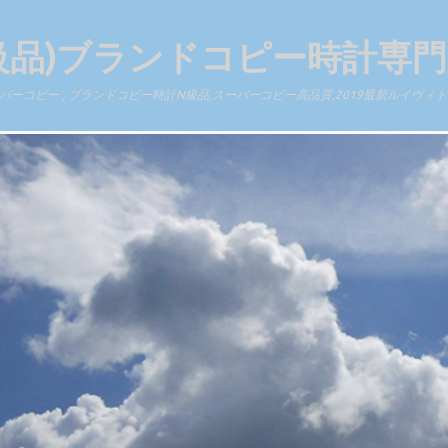
級品)ブランドコピー時計専
ーコピー , ブランドコピー時計N級品,スーパーコピー高品質,2019最新ルイヴ