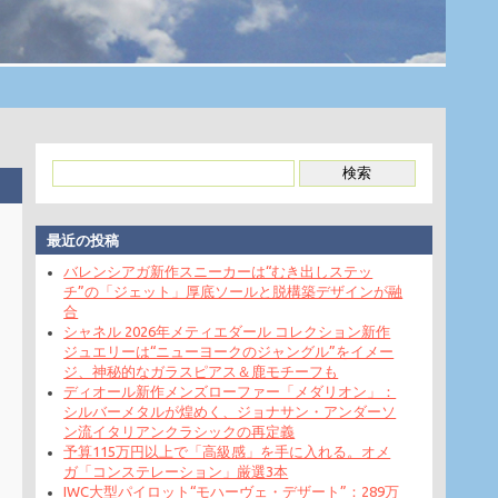
最近の投稿
バレンシアガ新作スニーカーは“むき出しステッ
チ”の「ジェット」厚底ソールと脱構築デザインが融
合
シャネル 2026年メティエダール コレクション新作
ジュエリーは“ニューヨークのジャングル”をイメー
ジ、神秘的なガラスピアス＆鹿モチーフも
ディオール新作メンズローファー「メダリオン」：
シルバーメタルが煌めく、ジョナサン・アンダーソ
ン流イタリアンクラシックの再定義
予算115万円以上で「高級感」を手に入れる。オメ
ガ「コンステレーション」厳選3本
IWC大型パイロット“モハーヴェ・デザート”：289万