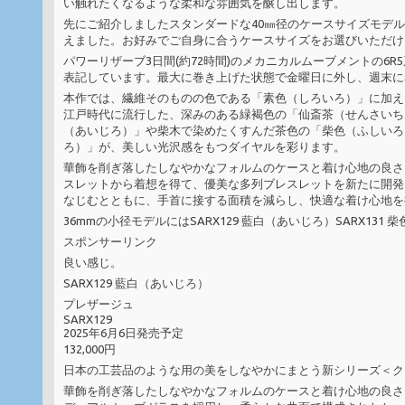
い触れたくなるような柔和な雰囲気を醸し出します。
先にご紹介しましたスタンダードな40㎜径のケースサイズモデ
えました。お好みでご自身に合うケースサイズをお選びいただけ
パワーリザーブ3日間(約72時間)のメカニカルムーブメントの6R5
表記しています。最大に巻き上げた状態で金曜日に外し、週末に
本作では、繊維そのものの色である「素色（しろいろ）」に加え
江戸時代に流行した、深みのある緑褐色の「仙斎茶（せんさいち
（あいじろ）」や柴木で染めたくすんだ茶色の「柴色（ふしいろ
ろ）」が、美しい光沢感をもつダイヤルを彩ります。
華飾を削ぎ落したしなやかなフォルムのケースと着け心地の良さ
スレットから着想を得て、優美な多列ブレスレットを新たに開発
なじむとともに、手首に接する面積を減らし、快適な着け心地を
36mmの小径モデルにはSARX129 藍白（あいじろ）SARX13
スポンサーリンク
良い感じ。
SARX129 藍白（あいじろ）
プレザージュ
SARX129
2025年6月6日発売予定
132,000円
日本の工芸品のような用の美をしなやかにまとう新シリーズ＜ク
華飾を削ぎ落したしなやかなフォルムのケースと着け心地の良さ