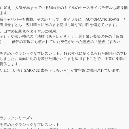
ルに加え、人気が高まっている36㎜径のミドルのケースサイズモデルも取り揃
ます。
系キャリバーを搭載。その証として、ダイヤルに「AUTOMATIC 3DAYS」と
着用せずとも、翌月曜日にそのまま使用可能な実用性を備えています。
、日本の伝統色をダイヤルに採用。
ゃ）」や淡い柿色の「洗柿（あらいがき）」、最も薄い藍染の色の「藍白
）」 、僧侶の衣服にも使われていた灰色がかった黒色の「墨色（すみい
を究めたクラシックなブレスレット。1970年代に多く見られた腕時計のブレ
しました。両面に丸みを帯びた細かいこまを採用することで、手首に柔軟に
提供します。
1 柴色（ふしいろ）SARX132 素色（しろいろ）が文字盤に採用されています。
ラシックシリーズ＞
を究めたクラシックなブレスレット