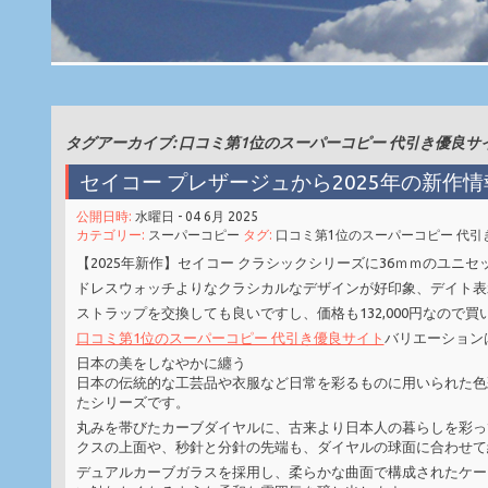
タグアーカイブ: 口コミ第1位のスーパーコピー 代引き優良サ
セイコー プレザージュから2025年の新作
公開日時:
水曜日 - 04 6月 2025
カテゴリー:
スーパーコピー
タグ:
口コミ第1位のスーパーコピー 代引
【2025年新作】セイコー クラシックシリーズに36ｍｍのユニ
ドレスウォッチよりなクラシカルなデザインが好印象、デイト表
ストラップを交換しても良いですし、価格も132,000円なので
口コミ第1位のスーパーコピー 代引き優良サイト
バリエーション
日本の美をしなやかに纏う
日本の伝統的な工芸品や衣服など日常を彩るものに用いられた色
たシリーズです。
丸みを帯びたカーブダイヤルに、古来より日本人の暮らしを彩っ
クスの上面や、秒針と分針の先端も、ダイヤルの球面に合わせて
デュアルカーブガラスを採用し、柔らかな曲面で構成されたケー