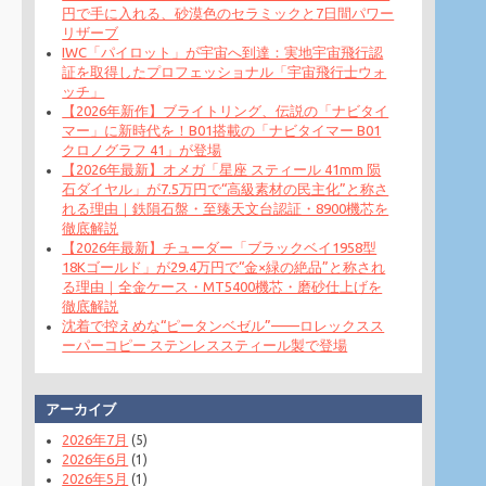
円で手に入れる、砂漠色のセラミックと7日間パワー
リザーブ
IWC「パイロット」が宇宙へ到達：実地宇宙飛行認
証を取得したプロフェッショナル「宇宙飛行士ウォ
ッチ」
【2026年新作】ブライトリング、伝説の「ナビタイ
マー」に新時代を！B01搭載の「ナビタイマー B01
クロノグラフ 41」が登場
【2026年最新】オメガ「星座 スティール 41mm 陨
石ダイヤル」が7.5万円で“高級素材の民主化”と称さ
れる理由｜鉄隕石盤・至臻天文台認証・8900機芯を
徹底解説
【2026年最新】チューダー「ブラックベイ1958型
18Kゴールド」が29.4万円で“金×緑の絶品”と称され
る理由｜全金ケース・MT5400機芯・磨砂仕上げを
徹底解説
沈着で控えめな“ピータンベゼル”——ロレックスス
ーパーコピー ステンレススティール製で登場
アーカイブ
2026年7月
(5)
2026年6月
(1)
2026年5月
(1)