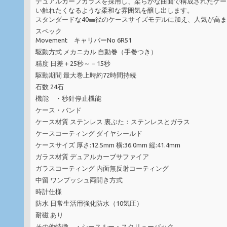
デュアルカーブガラスを採用し、柔らかな曲面で構成されたケー
い触れたくなるような柔和な雰囲気を醸し出します。
スタンダードな40㎜径のケースサイズモデルに加え、人気が高ま
スペック
Movement キャリバーNo 6R51
駆動方式 メカニカル 自動巻（手巻つき）
精度 日差＋25秒～－15秒
駆動期間 最大巻上時約72時間持続
石数 24石
機能 ・秒針停止機能
ケース・バンド
ケース材質 ステンレス 裏ぶた：ステンレスとガラス
ケースコーティング ダイヤシールド
ケースサイズ 厚さ:12.5mm 横:36.0mm 縦:41.4mm
ガラス材質 デュアルカーブサファイア
ガラスコーティング 内面無反射コーティング
中留 ワンプッシュ両開き方式
時計仕様
防水 日常生活用強化防水（10気圧）
耐磁 あり
その他特徴 ・シースルー・スクリューバック