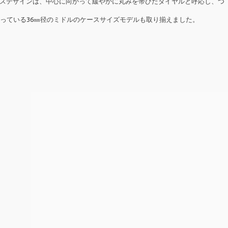
スデザインは、中心に向かって緩やかに丸みを帯びたダイヤルと呼応し、つ
っている36㎜径のミドルのケースサイズモデルも取り揃えました。