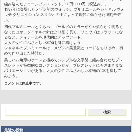
編み込んだチェーンブレスレット。85万8000円（税込み）。
1987年に登場したメゾン初のウォッチ、プルミエールをシャネル ウォ
ッチ クリエイション スタジオの手によって現代に蘇らせた復刻モデ
ル。
初代プルミエールとくらべ、ゴールドのカラーがやや柔らかく明るく
なったほか、ダイヤルの針はより細く長く、リュウズはフラットにな
るなど、ディテールを現代的にアップデート。
大人の女性にふさわしい本物を身に着けよう
シャネルのプルミエールは、メゾンの美意識とコードをちりばめ、初
めて作り出した時計だ。
美しい八角形のケースと極めてシンプルな文字盤に組み合わせたブレ
スレットが特徴的なコレクションだが、ブレスレットにもさまざまな
バリエーションがある。大人の女性にふさわしい本物の1本を探して
みよう。
コメントは停止中です。
最近の投稿