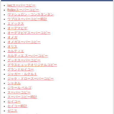
iwcスーパーコピー
Rolexスーパーコピー
ヴァシュロン・コンスタンタン
ウブロスーパーコピー時計
エドックス
オーデマピゲ
オーデマピゲスーパーコピー
オメガ
オメガスーパーコピー
オリス
カルティエ
カルティエ スーパーコピー
グッチスーパーコピー
グラスヒュッテオリジナルコピー
グランドセイコー
ジャガー・ルクルト
ジャケ・ドロースーパーコピー
シャネル
ジラール ペルゴ
スーパーコピー
スーパーコピー時計
セイコー
セイコー時計
ゼニス