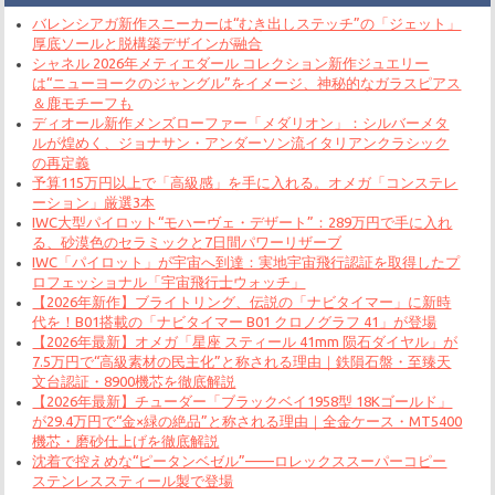
バレンシアガ新作スニーカーは“むき出しステッチ”の「ジェット」
厚底ソールと脱構築デザインが融合
シャネル 2026年メティエダール コレクション新作ジュエリー
は“ニューヨークのジャングル”をイメージ、神秘的なガラスピアス
＆鹿モチーフも
ディオール新作メンズローファー「メダリオン」：シルバーメタ
ルが煌めく、ジョナサン・アンダーソン流イタリアンクラシック
の再定義
予算115万円以上で「高級感」を手に入れる。オメガ「コンステレ
ーション」厳選3本
IWC大型パイロット“モハーヴェ・デザート”：289万円で手に入れ
る、砂漠色のセラミックと7日間パワーリザーブ
IWC「パイロット」が宇宙へ到達：実地宇宙飛行認証を取得したプ
ロフェッショナル「宇宙飛行士ウォッチ」
【2026年新作】ブライトリング、伝説の「ナビタイマー」に新時
代を！B01搭載の「ナビタイマー B01 クロノグラフ 41」が登場
【2026年最新】オメガ「星座 スティール 41mm 陨石ダイヤル」が
7.5万円で“高級素材の民主化”と称される理由｜鉄隕石盤・至臻天
文台認証・8900機芯を徹底解説
【2026年最新】チューダー「ブラックベイ1958型 18Kゴールド」
が29.4万円で“金×緑の絶品”と称される理由｜全金ケース・MT5400
機芯・磨砂仕上げを徹底解説
沈着で控えめな“ピータンベゼル”——ロレックススーパーコピー
ステンレススティール製で登場