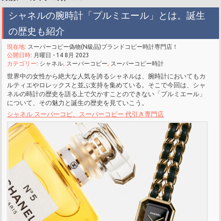
シャネルの腕時計「プルミエール」とは。誕生
の歴史も紹介
現在地:
スーパーコピー偽物(N級品)ブランドコピー時計専門店！
公開日時:
月曜日 - 14 8月 2023
カテゴリー:
シャネル
,
スーパーコピー
,
スーパーコピー時計
世界中の女性から絶大な人気を誇るシャネルは、腕時計においてもカ
ルティエやロレックスと並ぶ支持を集めている。そこで今回は、シャ
ネルの時計の歴史を語る上で欠かすことのできない「プルミエール」
について、その魅力と誕生の歴史を見ていこう。
シャネル スーパーコピ、スーパーコピー 代引き専門店