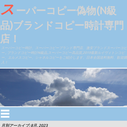
ス
ーパーコピー偽物(N級
品)ブランドコピー時計専門
店！
スーパーコピー時計、スーパーコピーブランド専門店、激安ブランドスーパーコピ
ー , ブランドコピー時計N級品,スーパーコピー高品質,2019最新ルイヴィトンコピ
ー、エルメスコピー、シャネルコピーをご紹介します。日本全国送料無料、歓迎購
入！
月別アーカイブ: 8月, 2023