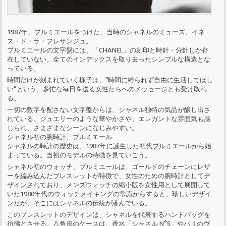
1987年、プルミエールをつけた、当時のシャネルのミューズ、イネ
ス・ド・ラ・フレサンジュ。
プルミエールの文字盤には、「CHANEL」の刻印と時針・分針しか存
在していない。全てのインデックスを取り去ったシンプルな構造とな
っている。
時間だけが刻まれていく様子は、“時間に縛られず自由に生活してほし
い”という、多忙な毎日を送る女性たちへのメッセージとも受け取れ
る。
一切の数字を配さない文字盤からは、シャネル独特の気品が醸し出さ
れている。ジュエリーのような華やかさや、エレガントな雰囲気も感
じられ、さまざまなシーンになじみやすい。
シャネル初の腕時計、プルミエール
シャネルの時計の歴史は、1987年に誕生した初代プルミエールから始
まっている。当初のモデルの特徴を見ていこう。
シャネル初のウォッチ、プルミエールは、ゴールドのチェーンにレザ
ーを編み込んだブレスレットが特徴で、女性のための腕時計としてデ
ザインされており、メンズウォッチの縮小版を女性用として展開して
いた1980年代のウォッチメイキングの常識からすると、珍しいデザイ
ンだが、そこにはシャネルの伝統が潜んでいる。
このブレスレットのデザインは、シャネルを代表するハンドバッグを
彷彿とさせる。八角形のケースは、香水「シャネル N°5」やパリのヴ