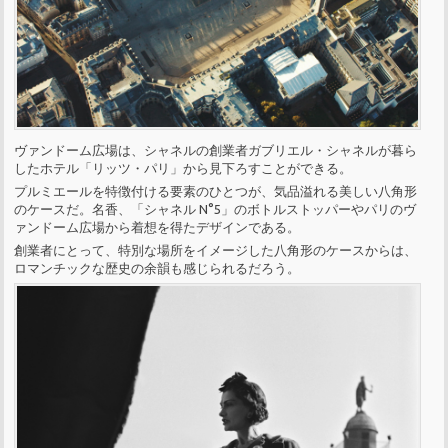
ヴァンドーム広場は、シャネルの創業者ガブリエル・シャネルが暮ら
したホテル「リッツ・パリ」から見下ろすことができる。
プルミエールを特徴付ける要素のひとつが、気品溢れる美しい八角形
のケースだ。名香、「シャネル N°5」のボトルストッパーやパリのヴ
ァンドーム広場から着想を得たデザインである。
創業者にとって、特別な場所をイメージした八角形のケースからは、
ロマンチックな歴史の余韻も感じられるだろう。