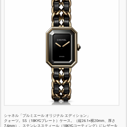
シャネル「プルミエール オリジナル エディション」
クォーツ。SS（18KYGプレート）ケース。（縦26.1×横20mm、厚さ
7.6mm）。ステンレススティール（18KYGコーティング）にレザーを