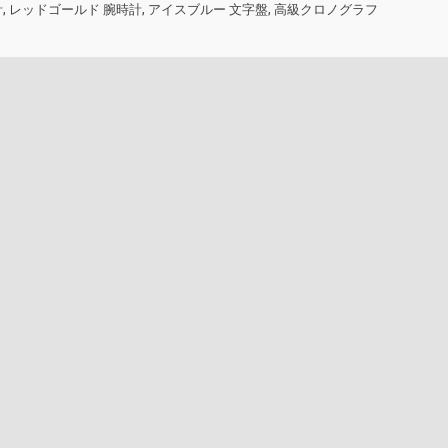
時計, レッドゴールド 腕時計, アイスブルー 文字盤, 高級クロノグラフ