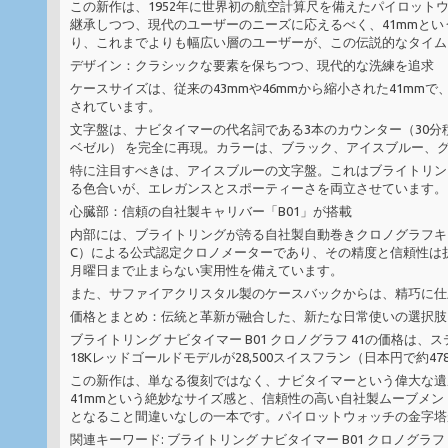
この新作は、1952年に世界初の航空計算尺を備えたパイロット
継承しつつ、現代のユーザーのニーズに応えるべく、41mmと
り、これまでよりも幅広い層のユーザーが、この伝説的なタイム
デザイン：クラシックな要素を保ちつつ、現代的な洗練を追求
ケースサイズは、従来の43mmや46mmから縮小された41mm
されています。
文字盤は、ナビタイマーの代名詞である3本のカウンター（30分
ベゼル） を完全に再現。カラーは、ブラック、アイスブルー、
特に注目すべきは、アイスブルーの文字盤。これはブライトリン
る色合いが、エレガンスとスポーティーさを両立させています。
心臓部：信頼の自社製キャリバー「B01」が搭載
内部には、ブライトリングが誇る自社製自動巻きクロノグラフキャ
C）による公式認定クロノメーターであり、その精度と信頼性は
月曜日まで止まらない実用性を備えています。
また、サファイアクリスタル製のケースバックからは、精巧に仕
価格とまとめ：伝統と革新が融合した、新たな日常使いの選択肢
ブライトリング ナビタイマー B01 クロノグラフ 41の価格は、
18Kレッドゴールドモデルが28,500スイスフラン（日本円で約4
この新作は、単なる復刻ではなく、ナビタイマーという偉大な遺
41mmという絶妙なサイズ感と、信頼性の高い自社製ムーブメ
となること間違いなしの一本です。パイロットウォッチの金字塔
関連キーワード: ブライトリング ナビタイマー B01 クロノグラフ 41, Na