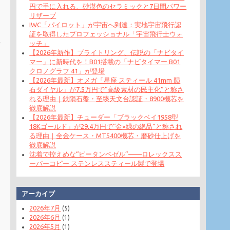
円で手に入れる、砂漠色のセラミックと7日間パワー
リザーブ
IWC「パイロット」が宇宙へ到達：実地宇宙飛行認
証を取得したプロフェッショナル「宇宙飛行士ウォ
ッチ」
【2026年新作】ブライトリング、伝説の「ナビタイ
マー」に新時代を！B01搭載の「ナビタイマー B01
クロノグラフ 41」が登場
【2026年最新】オメガ「星座 スティール 41mm 陨
石ダイヤル」が7.5万円で“高級素材の民主化”と称さ
れる理由｜鉄隕石盤・至臻天文台認証・8900機芯を
徹底解説
【2026年最新】チューダー「ブラックベイ1958型
18Kゴールド」が29.4万円で“金×緑の絶品”と称され
る理由｜全金ケース・MT5400機芯・磨砂仕上げを
徹底解説
沈着で控えめな“ピータンベゼル”——ロレックスス
ーパーコピー ステンレススティール製で登場
アーカイブ
2026年7月
(5)
2026年6月
(1)
2026年5月
(1)