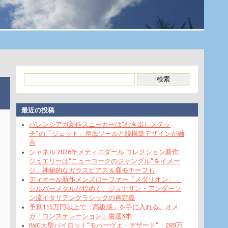
最近の投稿
バレンシアガ新作スニーカーは“むき出しステッ
チ”の「ジェット」厚底ソールと脱構築デザインが融
合
シャネル 2026年メティエダール コレクション新作
ジュエリーは“ニューヨークのジャングル”をイメー
ジ、神秘的なガラスピアス＆鹿モチーフも
ディオール新作メンズローファー「メダリオン」：
シルバーメタルが煌めく、ジョナサン・アンダーソ
ン流イタリアンクラシックの再定義
予算115万円以上で「高級感」を手に入れる。オメ
ガ「コンステレーション」厳選3本
IWC大型パイロット“モハーヴェ・デザート”：289万