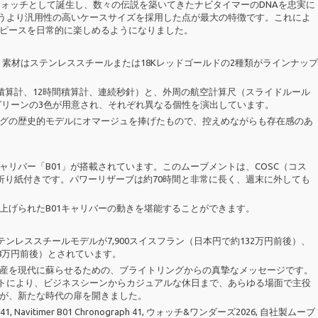
ウォッチとして誕生し、数々の伝説を築いてきたナビタイマーのDNAを忠実に
いうより汎用性の高いケースサイズを採用した点が最大の特徴です。これによ
ピースを日常的に楽しめるようになりました。
で、素材はステンレススチールまたは18Kレッドゴールドの2種類がラインナップ
積算計、12時間積算計、連続秒針）と、外周の航空計算尺（スライドルール
グリーンの3色が用意され、それぞれ異なる個性を演出しています。
グの歴史的モデルにオマージュを捧げたもので、控えめながらも存在感のあ
リバー「B01」が搭載されています。このムーブメントは、COSC（コス
折り紙付きです。パワーリザーブは約70時間と非常に長く、週末に外しても
上げられたB01キャリバーの動きを堪能することができます。
ステンレススチールモデルが7,900スイスフラン（日本円で約132万円前後）、
78万円前後）とされています。
産を現代に蘇らせるための、ブライトリングからの真摯なメッセージです。
ントにより、ビジネスシーンからカジュアルな休日まで、あらゆる場面で主役
が、新たな時代の扉を開きました。
vitimer B01 Chronograph 41, ウォッチ&ワンダーズ2026, 自社製ムーブ