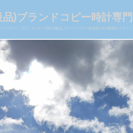
級品)ブランドコピー時計専
ーコピー , ブランドコピー時計N級品,スーパーコピー高品質,2019最新ルイヴ