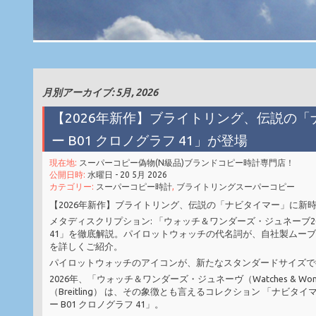
月別アーカイブ: 5月, 2026
【2026年新作】ブライトリング、伝説の「
ー B01 クロノグラフ 41」が登場
現在地:
スーパーコピー偽物(N級品)ブランドコピー時計専門店！
公開日時:
水曜日 - 20 5月 2026
カテゴリー:
スーパーコピー時計
,
ブライトリングスーパーコピー
【2026年新作】ブライトリング、伝説の「ナビタイマー」に新時代を
メタディスクリプション: 「ウォッチ＆ワンダーズ・ジュネーブ20
41」を徹底解説。パイロットウォッチの代名詞が、自社製ムーブ
を詳しくご紹介。
パイロットウォッチのアイコンが、新たなスタンダードサイズで
2026年、「ウォッチ＆ワンダーズ・ジュネーヴ（Watches & W
（Breitling） は、その象徴とも言えるコレクション 「ナビタイ
ー B01 クロノグラフ 41」。