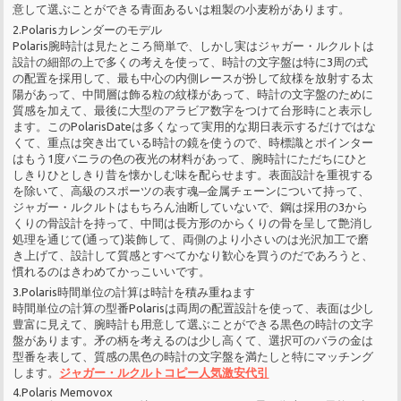
意して選ぶことができる青面あるいは粗製の小麦粉があります。
2.Polarisカレンダーのモデル
Polaris腕時計は見たところ簡単で、しかし実はジャガー・ルクルトは
設計の細部の上で多くの考えを使って、時計の文字盤は特に3周の式
の配置を採用して、最も中心の内側レースが扮して紋様を放射する太
陽があって、中間層は飾る粒の紋様があって、時計の文字盤のために
質感を加えて、最後に大型のアラビア数字をつけて台形時にと表示し
ます。このPolarisDateは多くなって実用的な期日表示するだけではな
くて、重点は突き出ている時計の鏡を使うので、時標識とポインター
はもう1度バニラの色の夜光の材料があって、腕時計にただちにひと
しきりひとしきり昔を懐かしむ味を配らせます。表面設計を重視する
を除いて、高級のスポーツの表す魂─金属チェーンについて持って、
ジャガー・ルクルトはもちろん油断していないで、鋼は採用の3から
くりの骨設計を持って、中間は長方形のからくりの骨を呈して艶消し
処理を通じて(通って)装飾して、両側のより小さいのは光沢加工で磨
き上げて、設計して質感とすべてかなり歓心を買うのだであろうと、
慣れるのはきわめてかっこいいです。
3.Polaris時間単位の計算は時計を積み重ねます
時間単位の計算の型番Polarisは両周の配置設計を使って、表面は少し
豊富に見えて、腕時計も用意して選ぶことができる黒色の時計の文字
盤があります。矛の柄を考えるのは少し高くて、選択可のバラの金は
型番を表して、質感の黒色の時計の文字盤を満たしと特にマッチング
します。
ジャガー・ルクルトコピー人気激安代引
4.Polaris Memovox