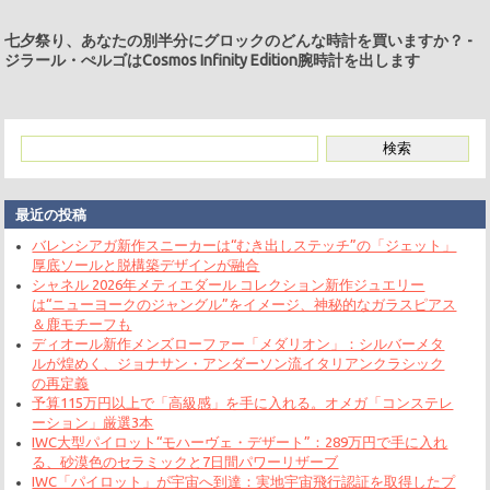
七夕祭り、あなたの別半分にグロックのどんな時計を買いますか？
-
ジラール・ぺルゴはCosmos Infinity Edition腕時計を出します
最近の投稿
バレンシアガ新作スニーカーは“むき出しステッチ”の「ジェット」
厚底ソールと脱構築デザインが融合
シャネル 2026年メティエダール コレクション新作ジュエリー
は“ニューヨークのジャングル”をイメージ、神秘的なガラスピアス
＆鹿モチーフも
ディオール新作メンズローファー「メダリオン」：シルバーメタ
ルが煌めく、ジョナサン・アンダーソン流イタリアンクラシック
の再定義
予算115万円以上で「高級感」を手に入れる。オメガ「コンステレ
ーション」厳選3本
IWC大型パイロット“モハーヴェ・デザート”：289万円で手に入れ
る、砂漠色のセラミックと7日間パワーリザーブ
IWC「パイロット」が宇宙へ到達：実地宇宙飛行認証を取得したプ