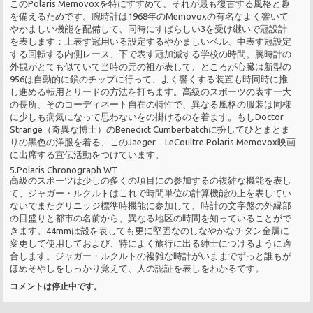
このPolaris Memovoxを特にすすめて、それが最も復古する風格と趣
を備えるためです。腕時計は1968年のMemovoxの有名なよく響いて
やかましい機能を配備して、同時にすばらしい3を受け継いで冠設計
を表します：上表す冠用いる設定するやかましいベル、中表す冠設定
する回転する内側レース、下で表す冠加減する学校の時間。腕時計の
外観がとても似ていて当時の元の祖が表して、ところが心臓は新型の
956は自動的に鎖のチップに行って、よく響くする装置も時同時に推
し進める転用とリードの方法を打ちます。高級のスポーツの表す一大
の長所、そのコーディネート自在の特性で、異なる風格の服装は同様
に少しも病気になって思わないをの掛けるのを着ます。もしDoctor
Strange（奇異な博士）のBenedict Cumberbatchに扮してひとまとま
りの黒色の洋服を着る、このJaeger―LeCoultre Polaris Memovox映画
に出席する宣伝活動をつけています。
5.Polaris Chronograph WT
高級のスポーツは少しの多くの項目にの参加するの複雑な機能を表し
て、ジャガー・ルクルトはこれで時間単位の計算機能の上を表してい
ないでまたグリニッジ標準時機能に参加して、時計の文字盤の外縁部
の目盛りと都市の名前から、異なる地区の時間を知っていることがで
きます。44mmは殻を表しても更に堅固なのしなやかなチタン金属に
変更して使用しておよび、特によく旅行に出る紳士につけるように適
合します。ジャガー・ルクルトの複雑な時計がいままでずっと誰もが
ほめそやしをしっかり覚えて、人の認証を表しをわかるです。
コメントは停止中です。