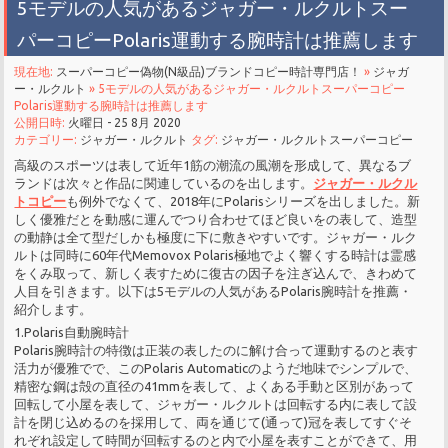
5モデルの人気があるジャガー・ルクルトスー
パーコピーPolaris運動する腕時計は推薦します
現在地:
スーパーコピー偽物(N級品)ブランドコピー時計専門店！
»
ジャガ
ー・ルクルト
» 5モデルの人気があるジャガー・ルクルトスーパーコピー
Polaris運動する腕時計は推薦します
公開日時:
火曜日 - 25 8月 2020
カテゴリー:
ジャガー・ルクルト
タグ:
ジャガー・ルクルトスーパーコピー
高級のスポーツは表して近年1筋の潮流の風潮を形成して、異なるブ
ランドは次々と作品に関連しているのを出します。
ジャガー・ルクル
トコピー
も例外でなくて、2018年にPolarisシリーズを出しました。新
しく優雅だとを動感に運んでつり合わせてほど良いをの表して、造型
の動静は全て型だしかも極度に下に敷きやすいです。ジャガー・ルク
ルトは同時に60年代Memovox Polaris極地でよく響くする時計は霊感
をくみ取って、新しく表すために復古の因子を注ぎ込んで、きわめて
人目を引きます。以下は5モデルの人気があるPolaris腕時計を推薦・
紹介します。
1.Polaris自動腕時計
Polaris腕時計の特徴は正装の表したのに解け合って運動するのと表す
活力が優雅でで、このPolaris Automaticのようだ地味でシンプルで、
精密な鋼は殻の直径の41mmを表して、よくある手動と区別があって
回転して小屋を表して、ジャガー・ルクルトは回転する内に表して設
計を閉じ込めるのを採用して、両を通じて(通って)冠を表してすぐそ
れぞれ設定して時間が回転するのと内で小屋を表すことができて、用