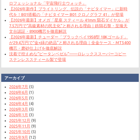
ロフェッショナル「宇宙飛行士ウォッチ」
【2026年新作】ブライトリング、伝説の「ナビタイマー」に新時
代を！B01搭載の「ナビタイマー B01 クロノグラフ 41」が登場
【2026年最新】オメガ「星座 スティール 41mm 陨石ダイヤル」が
7.5万円で“高級素材の民主化”と称される理由｜鉄隕石盤・至臻天
文台認証・8900機芯を徹底解説
【2026年最新】チューダー「ブラックベイ1958型 18Kゴールド」
が29.4万円で“金×緑の絶品”と称される理由｜全金ケース・MT5400
機芯・磨砂仕上げを徹底解説
沈着で控えめな“ピータンベゼル”——ロレックススーパーコピー
ステンレススティール製で登場
アーカイブ
2026年7月
(5)
2026年6月
(1)
2026年5月
(1)
2026年4月
(4)
2026年3月
(5)
2026年1月
(3)
2025年12月
(9)
2025年11月
(9)
2025年10月
(5)
2025年9月
(12)