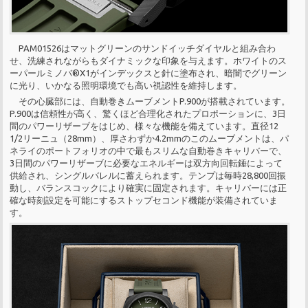
PAM01526はマットグリーンのサンドイッチダイヤルと組み合わ
せ、洗練されながらもダイナミックな印象を与えます。ホワイトのス
ーパールミノバ®X1がインデックスと針に塗布され、暗闇でグリーン
に光り、いかなる照明環境でも高い視認性を維持します。
その心臓部には、自動巻きムーブメントP.900が搭載されています。
P.900は信頼性が高く、驚くほど合理化されたプロポーションに、3日
間のパワーリザーブをはじめ、様々な機能を備えています。直径12
1/2リーニュ（28mm）、厚さわずか4.2mmのこのムーブメントは、パ
ネライのポートフォリオの中で最もスリムな自動巻きキャリバーで、
3日間のパワーリザーブに必要なエネルギーは双方向回転錘によって
供給され、シングルバレルに蓄えられます。テンプは毎時28,800回振
動し、バランスコックにより確実に固定されます。キャリバーには正
確な時刻設定を可能にするストップセコンド機能が装備されていま
す。