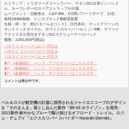
ストラップ：ミリタリーグリーンラバー、チタンDLC台形ピンバック
ル、カーフレザーのスペアストラップが付属
ムーブメント：自動巻き、Cal.P.900、3日間パワーリザーブ、23石、
毎時28,800振動、インカブロック®耐震装置
仕様：時・分・秒(スモールセコンド)・日付表示、マットグリーンの
サンドイッチダイヤル、ホワイトのスーパ ールミノバR®、サファイ
アクリスタル窓付きチタンDLCスクリューケースバック
価格：2,002,000円(税込)
パネライ スーパーコピー 代引き
パネライ スーパーコピー 代引き
パネライ スーパーコピー 代引き
❥(^_-)各種時計、バッグ、アクセサリーはこちらです。
❥(^_-)各種時計、バッグ、アクセサリーはこちらです。
❥(^_-)各種時計、バッグ、アクセサリーはこちらです。
コメントは停止中です。
ベル＆ロスが航空機の計器に採用されるジャイロスコープのデザイン
を「そのまんま」落とし込んだ新作「BR-03 ホライゾン」を発売
-
2023新作 鮮やかなブルーで駆け抜けるオフロード・トレイル。ロジ
ェ・デュブイ「エクスカリバー スパイダー Huracán Sterrato」