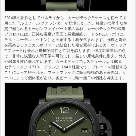
2024年の新作としてパネライから、カーボテック™ケースを初めて採
用した「ルミノール クアランタ」が登場しました。軽量かつ堅牢な性
質で知られるカーボンファイバー由来の素材、カーボテック™の製造
プロセスには、正確な温度と高圧で炭素繊維シートをPEEK（ポリエー
テル・エーテル・ケトン）と圧縮する工程が含まれます。強度と寿命
を高めるテクニカルポリマーと結合した複合素材であるカーボテック
™プレートは優れた機械的特性と性能を誇ります。強度対重量比の点
で、非常に快適な人間工学を可能にし、厳しい摩耗条件に耐え、外力
や耐腐食性に優れています。カーボテック™はスティールより80％、
セラミックより73％、チタンより64％軽量です。プレートを断裁する
ことによって得られる、マットブラックに筋目模様のある表面は、ケ
ースによって個体差があり、各ピースに唯一無二の個性を与えます。