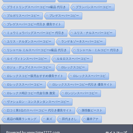
ブライトリングスーパーコピーn級品 代引き
ブランパンスーパーコピー
ブルガリスーパーコピー
ブレゲスーパーコピー
ブレゲスーパーコピー代引き 優良サイト
ミュウミュウバッグスーパーコピー 代引き
ユリス・ナルスーパーコピー
ユリス・ナルダンスーパーコピー
ランゲ＆ゾーネスーパーコピー
リシャール ミルスーパーコピーn級品 代引き
リシャール・ミルコピー 代引き
ルイ･ヴィトンスーパーコピー
ル＆ロススーパーコピー
ロジェ・デュブイスーパーコピー
ロレックスコピー
ロレックスコピー販売おすすめ優良サイト
ロレックススーパーコピ
ロレックススーパーコピー
ロレックススーパーコピー代引き 優良サイト
ロレックス時計コピー代金引換 激安
ロンジンスーパーコピー
ヴァシュロン・コンスタンタンスーパーコピー
口コミ第1位のスーパーコピー 代引き優良サイト
孫悟飯ビースト
底辺の職業ランキング
末ズ
田代まさし
藤井アナ
Powered by www.time7777.com
サイトマップ