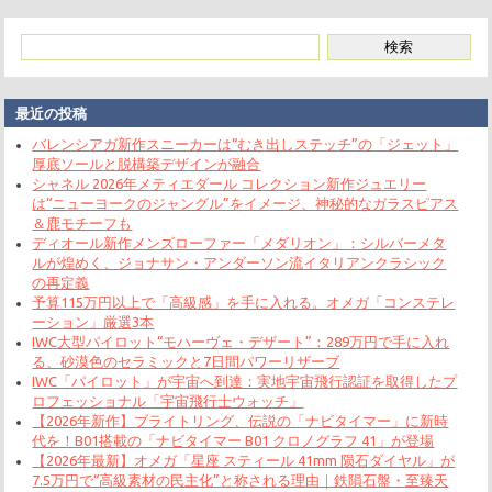
最近の投稿
バレンシアガ新作スニーカーは“むき出しステッチ”の「ジェット」
厚底ソールと脱構築デザインが融合
シャネル 2026年メティエダール コレクション新作ジュエリー
は“ニューヨークのジャングル”をイメージ、神秘的なガラスピアス
＆鹿モチーフも
ディオール新作メンズローファー「メダリオン」：シルバーメタ
ルが煌めく、ジョナサン・アンダーソン流イタリアンクラシック
の再定義
予算115万円以上で「高級感」を手に入れる。オメガ「コンステレ
ーション」厳選3本
IWC大型パイロット“モハーヴェ・デザート”：289万円で手に入れ
る、砂漠色のセラミックと7日間パワーリザーブ
IWC「パイロット」が宇宙へ到達：実地宇宙飛行認証を取得したプ
ロフェッショナル「宇宙飛行士ウォッチ」
【2026年新作】ブライトリング、伝説の「ナビタイマー」に新時
代を！B01搭載の「ナビタイマー B01 クロノグラフ 41」が登場
【2026年最新】オメガ「星座 スティール 41mm 陨石ダイヤル」が
7.5万円で“高級素材の民主化”と称される理由｜鉄隕石盤・至臻天