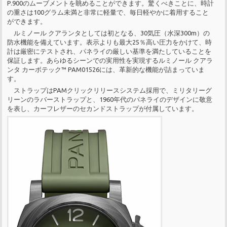
P.900のムーブメントを眺めることができます。驚くべきことに、時計
の重さは100グラム未満と非常に軽量で、毎日軽やかに着用すること
ができます。
ルミノール クアランタとしては初となる、30気圧（水深300m）の
防水機能を備えています。表示よりも最大25％高い圧力をかけて、時
計は厳密にテストされ、パネライの厳しい基準を満たしていることを
保証します。あらゆるシーンでの実用性を実現するルミノール クアラ
ンタ カーボテック™ PAM01526には、革新的な機能が詰まっていま
す。
ストラップはPAMクリックリリースシステム採用で、ミリタリーグ
リーンのラバーストラップと、1960年代のパネライのデザインに敬意
を表し、カーフレザーのセカンドストラップが付属しています。