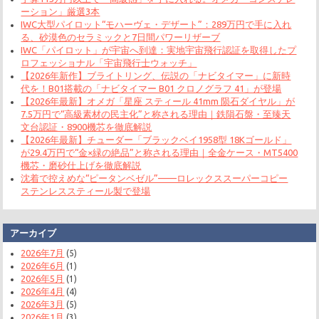
ーション」厳選3本
IWC大型パイロット“モハーヴェ・デザート”：289万円で手に入れ
る、砂漠色のセラミックと7日間パワーリザーブ
IWC「パイロット」が宇宙へ到達：実地宇宙飛行認証を取得したプ
ロフェッショナル「宇宙飛行士ウォッチ」
【2026年新作】ブライトリング、伝説の「ナビタイマー」に新時
代を！B01搭載の「ナビタイマー B01 クロノグラフ 41」が登場
【2026年最新】オメガ「星座 スティール 41mm 陨石ダイヤル」が
7.5万円で“高級素材の民主化”と称される理由｜鉄隕石盤・至臻天
文台認証・8900機芯を徹底解説
【2026年最新】チューダー「ブラックベイ1958型 18Kゴールド」
が29.4万円で“金×緑の絶品”と称される理由｜全金ケース・MT5400
機芯・磨砂仕上げを徹底解説
沈着で控えめな“ピータンベゼル”——ロレックススーパーコピー
ステンレススティール製で登場
アーカイブ
2026年7月
(5)
2026年6月
(1)
2026年5月
(1)
2026年4月
(4)
2026年3月
(5)
2026年1月
(3)