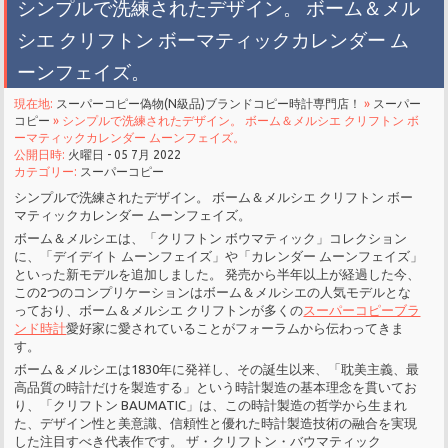
シンプルで洗練されたデザイン。 ボーム＆メル
シエ クリフトン ボーマティックカレンダー ム
ーンフェイズ。
現在地:
スーパーコピー偽物(N級品)ブランドコピー時計専門店！
»
スーパー
コピー
» シンプルで洗練されたデザイン。 ボーム＆メルシエ クリフトン ボ
ーマティックカレンダー ムーンフェイズ。
公開日時:
火曜日 - 05 7月 2022
カテゴリー:
スーパーコピー
シンプルで洗練されたデザイン。 ボーム＆メルシエ クリフトン ボー
マティックカレンダー ムーンフェイズ。
ボーム＆メルシエは、「クリフトン ボウマティック」コレクション
に、「デイデイト ムーンフェイズ」や「カレンダー ムーンフェイズ」
といった新モデルを追加しました。 発売から半年以上が経過した今、
この2つのコンプリケーションはボーム＆メルシエの人気モデルとな
っており、ボーム＆メルシエ クリフトンが多くの
スーパーコピーブラ
ンド時計
愛好家に愛されていることがフォーラムから伝わってきま
す。
ボーム＆メルシエは1830年に発祥し、その誕生以来、「耽美主義、最
高品質の時計だけを製造する」という時計製造の基本理念を貫いてお
り、「クリフトン BAUMATIC」は、この時計製造の哲学から生まれ
た、デザイン性と美意識、信頼性と優れた時計製造技術の融合を実現
した注目すべき代表作です。 ザ・クリフトン・バウマティック