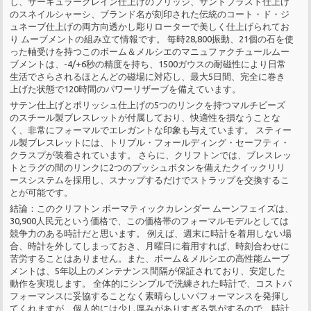
し、サーキュラーグレイン仕上げのブリッジ、サンドブラスト仕上げ
のスネイルシャーシ、ブランド名が刻印された伝統のコート・ド・ジ
ュネーブ仕上げの両方向透かし彫りローターで美しく仕上げられてお
り ムーブメントの組み立て情報です。 毎時28,800振動、21個の石を使
った軸受けを持つこのボーム＆メルシエのマニュファクチュールムー
ブメントは、-4/+6秒の精度を持ち、1500ガウスの耐磁性により日常
生活でさらされるほとんどの磁場に対応し、最大5日間、完全に巻き
上げた状態で120時間のパワーリザーブを備えています。
サテン仕上げとポリッシュ仕上げの5つのリンクを持つマルチビーズ
のスチール製ブレスレットが付属しており、快適性を損なうことな
く、非常にフォーマルでエレガントな印象も与えています。 スティー
ル製ブレスレットには、トリプル・フォールディング・セーフティ・
クラスプが装着されています。 さらに、クリフトンでは、ブレスレッ
トとラグの間のリンクに2つのプッシュボタンを備えたクイックリリ
ースシステムを採用し、スナップするだけでストラップを交換するこ
とが可能です。
結論：このクリフトン ボーマティックカレンダー ムーンフェイズは、
30,900人民元という価格で、この価格帯のフォーマルモデルとしては
競争力のある時計だと思います。 例えば、週末に時計を着用しない場
合、時計を外してしまっておき、月曜日に着用すれば、時刻合わせに
苦労することはありません。また、ボーム＆メルシエの高性能ムーブ
メントは、5年以上のメンテナンス間隔が保証されており、安定した
動作を実現します。 全体的にシンプルで洗練された時計で、コストパ
フォーマンスに妥協することなく素晴らしいパフォーマンスを発揮し
てくれますが、個人的には少し厚みがありすぎる気がするので、時計