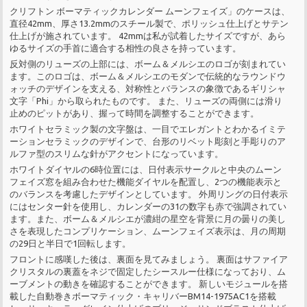
クリフトン ボーマティックカレンダー ムーンフェイズ」のケースは、
直径42mm、厚さ13.2mmのスチール製で、ポリッシュ仕上げとサテン
仕上げが施されています。 42mmは私が試着したサイズですが、あら
ゆるサイズの手首に適合する相性の良さを持っています。
反対側のリューズの上部には、ボーム＆メルシエのロゴが刻まれてい
ます。このロゴは、ボーム＆メルシエのモダンで伝統的なラウンドウ
ォッチのデザインを支える、対称性とバランスの象徴であるギリシャ
文字「Phi」から取られたものです。 また、リューズの両側には滑り
止めのピットがあり、握って時間を調整することができます。
ホワイトセラミック製の文字盤は、一目でエレガントとわかるイミテ
ーションセラミックのデザインで、台形のリベット彫刻と手彫りのア
ルファ型のスリムな針がアクセントになっています。
ホワイトダイヤルの6時位置には、日付表示サークルと中央のムーン
フェイズ窓を組み合わせた機能ダイヤルを配置し、2つの機能表示と
のバランスを考慮したデザインとしています。 外周リングの日付表示
にはセンター針を使用し、カレンダーの31の数字も赤で強調されてい
ます。また、ボーム＆メルシエが濃紺の星空を背景に月の曇りの美し
さを表現したコンプリケーション、ムーンフェイズ表示は、月の周期
の29日と半日で1回転します。
フロントに感嘆した後は、裏面を見てみましょう。 裏面はサファイア
クリスタルの裏蓋をネジで固定したシースルー仕様になっており、ム
ーブメントの動きを確認することができます。 新しいモジュールを搭
載した自動巻きボーマティック・キャリバーBM14-1975AC1を搭載