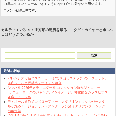
の厚みをコントロールできるようになれば申し分ないと思います。
コメントは停止中です。
カルティエ パシャ：正方形の定義を破る。
-
タグ・ホイヤーとポルシ
ェはどうぶつかるか
最近の投稿
バレンシアガ新作スニーカーは“むき出しステッチ”の「ジェット」
厚底ソールと脱構築デザインが融合
シャネル 2026年メティエダール コレクション新作ジュエリー
は“ニューヨークのジャングル”をイメージ、神秘的なガラスピアス
＆鹿モチーフも
ディオール新作メンズローファー「メダリオン」：シルバーメタ
ルが煌めく、ジョナサン・アンダーソン流イタリアンクラシック
の再定義
予算115万円以上で「高級感」を手に入れる。オメガ「コンステレ