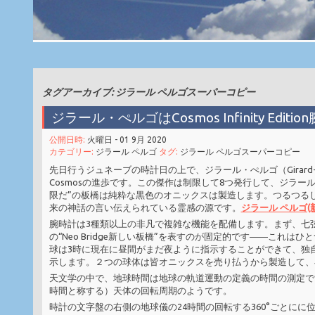
タグアーカイブ: ジラール ペルゴスーパーコピー
ジラール・ぺルゴはCosmos Infinity Edi
公開日時:
火曜日 - 01 9月 2020
カテゴリー:
ジラール ペルゴ
タグ:
ジラール ペルゴスーパーコピー
先日行うジュネーブの時計日の上で、ジラール・ぺルゴ（Girard-Perreg
Cosmosの進歩です。この傑作は制限して8つ発行して、ジラール
限だ”の板橋は純粋な黒色のオニックスは製造します。つるつる
来の神話の言い伝えられている霊感の源です。
ジラール ペルゴ(
腕時計は3種類以上の非凡で複雑な機能を配備します。まず、七
の“Neo Bridge新しい板橋”を表すのが固定的です――こ
球は3時に現在に昼間がまだ夜ように指示することができて、独自
示します。２つの球体は皆オニックスを売り払うから製造して、
天文学の中で、地球時間は地球の軌道運動の定義の時間の測定で
時間と称する）天体の回転周期のようです。
時計の文字盤の右側の地球儀の24時間の回転する360°ごとにに位