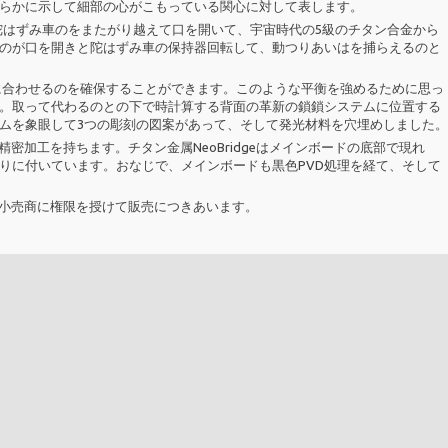
らかに示して細部の心がこもっている関心に対して表します。
geは陀はずみ車のをまたがり越えて口を開いて、宇宙時代の5級のチタン合金から
ののが口を開きと陀はずみ車の保持器回転して、動つりあいはを捕らえるのと
が皆完璧で対称に合わせるのを確保することができます。このような平衡を強めるために思っ
。取って代わるのとの下で時計算する背面の革新の鎖鎖システムに位置する
ムを象眼して3つの彫刻の図案があって、そして発光材料を穴埋めしました。
エンドの精密加工を持ちます。チタン金属NeoBridgeはメインボードの底部で現れ
りに付いています。おなじで、メインボードも黒色PVD処理を経て、そして
ルゴにあるを小売商に権限を授けて販売につきあいます。