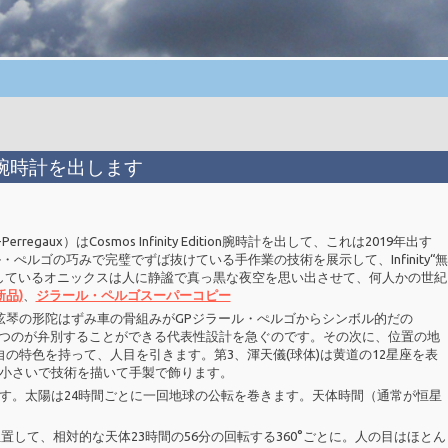
tion腕時計を出します
aux）はCosmos Infinity Edition腕時計を出して、これは2019年出す
・ぺルゴの巧みで完璧でずば抜けている手作業の技術を展示して、Infinity“無
しているオニックスは人に静謐で真っ黒な夜空を思い出させて、何人かの世紀
新品)
、
ジラール・ペルゴスーパーコピー
弦琴の形陀はずみ車の骨組みがGPジラール・ぺルゴからシンボル的だの
れはひとつのが弁別することができる代表性設計を急ぐのです。その次に、位置の地
の特色を持って、人目を引きます。第3、渾天儀(球体)は黄道の12星座を表
小さいで技術を描いて手製で飾ります。
す。太陽は24時間ごとに一回地球の公転を巻きます。天体時間（通常が恒星
置して、相対的な天体23時間の56分の回転する360°ごとに。人の目はほとん