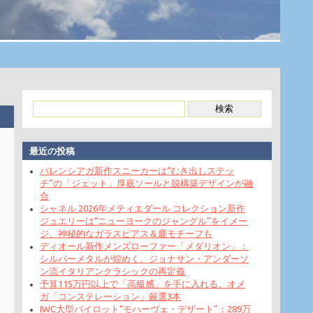
最近の投稿
バレンシアガ新作スニーカーは“むき出しステッ
チ”の「ジェット」厚底ソールと脱構築デザインが融
合
シャネル 2026年メティエダール コレクション新作
ジュエリーは“ニューヨークのジャングル”をイメー
ジ、神秘的なガラスピアス＆鹿モチーフも
ディオール新作メンズローファー「メダリオン」：
シルバーメタルが煌めく、ジョナサン・アンダーソ
ン流イタリアンクラシックの再定義
予算115万円以上で「高級感」を手に入れる。オメ
ガ「コンステレーション」厳選3本
IWC大型パイロット“モハーヴェ・デザート”：289万