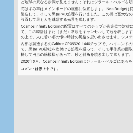
ど地球の異なる歩調が見えません；それはジラール・ぺルゴを明
陀はずみ車はメインボードの底部に位置します。 Neo Brid
製造して、そして黒色PVD処理を行いました。この橋は寛大な
設置して最も人を魅惑する光景を現します。
Cosmos Infinity Editionの配置はすべてのチップ
て、この時計はまた（まだ）常規をキャンセルして冠を表します
の上で、人に若い頃の懐中時計の風格を思い出させます。システ
内部は製造するのCalibre GP09320-1440チップで、ハイ
て、黒色PVD砂粒を吹付ける処理を通って、そして手作業の面取
扮して円形の筋模様があって、砂と斜角を噴き出して飾ります。
2020年9月、Cosmos Infinity Editionはジラール・ぺ
コメントは停止中です。