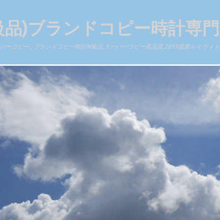
級品)ブランドコピー時計専
ーコピー , ブランドコピー時計N級品,スーパーコピー高品質,2019最新ルイヴ