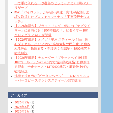
円で手に入れる、砂漠色のセラミックと7日間パワー
リザーブ
IWC「パイロット」が宇宙へ到達：実地宇宙飛行認
証を取得したプロフェッショナル「宇宙飛行士ウォ
ッチ」
【2026年新作】ブライトリング、伝説の「ナビタイ
マー」に新時代を！B01搭載の「ナビタイマー B01
クロノグラフ 41」が登場
【2026年最新】オメガ「星座 スティール 41mm 陨
石ダイヤル」が7.5万円で“高級素材の民主化”と称さ
れる理由｜鉄隕石盤・至臻天文台認証・8900機芯を
徹底解説
【2026年最新】チューダー「ブラックベイ1958型
18Kゴールド」が29.4万円で“金×緑の絶品”と称され
る理由｜全金ケース・MT5400機芯・磨砂仕上げを
徹底解説
沈着で控えめな“ピータンベゼル”——ロレックスス
ーパーコピー ステンレススティール製で登場
アーカイブ
2026年7月
(5)
2026年6月
(1)
2026年5月
(1)