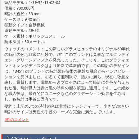
製品モデル：1-39-52-13-02-04
価格：790,000円
時計の直径：39 mm
ケース厚：9.40 mm
移動タイプ：自動機械
運動モデル：39-52
ケース素材：ポリッシュスチール
防水深度：30メートル
ウォッチのコメント：この新しいグラスヒュッテのオリジナル60年代
の時計の色も非常に巧妙で、昨年このブランドは見事なフルグラディ
エントグリーンディスクを発売しました。そして今、このグラディエ
ントオレンジディスクはより斬新で革新的です。この時計のデザイン
は、1845年のブランドの時計製造技術の絶妙な融合からインスピレー
ションを受けました。明るくて無制限で、活力に満ち、現在に敬意を
表し、賞賛します。電気めっきプロセスによって時計に金色が与えら
れた後、時計職人は赤と黒の塗料の層を慎重に適用します。この絶妙
な職人技は、最終的にユニークな色のグラデーション効果を生み出
し、各時計は手首に固有です。
要約：上記の3つの時計の色は非常にトレンディーで、小さな\大きい
時計のサイズは男性の手首のニーズを完全に満たしています。
4件のコメント