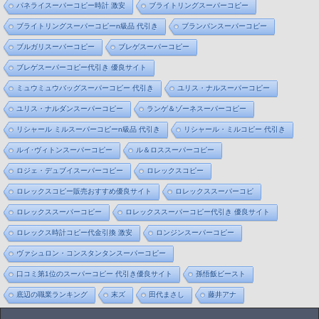
パネライスーパーコピー時計 激安
ブライトリングスーパーコピー
ブライトリングスーパーコピーn級品 代引き
ブランパンスーパーコピー
ブルガリスーパーコピー
ブレゲスーパーコピー
ブレゲスーパーコピー代引き 優良サイト
ミュウミュウバッグスーパーコピー 代引き
ユリス・ナルスーパーコピー
ユリス・ナルダンスーパーコピー
ランゲ＆ゾーネスーパーコピー
リシャール ミルスーパーコピーn級品 代引き
リシャール・ミルコピー 代引き
ルイ･ヴィトンスーパーコピー
ル＆ロススーパーコピー
ロジェ・デュブイスーパーコピー
ロレックスコピー
ロレックスコピー販売おすすめ優良サイト
ロレックススーパーコピ
ロレックススーパーコピー
ロレックススーパーコピー代引き 優良サイト
ロレックス時計コピー代金引換 激安
ロンジンスーパーコピー
ヴァシュロン・コンスタンタンスーパーコピー
口コミ第1位のスーパーコピー 代引き優良サイト
孫悟飯ビースト
底辺の職業ランキング
末ズ
田代まさし
藤井アナ