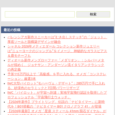
最近の投稿
バレンシアガ新作スニーカーは“むき出しステッチ”の「ジェット」
厚底ソールと脱構築デザインが融合
シャネル 2026年メティエダール コレクション新作ジュエリー
は“ニューヨークのジャングル”をイメージ、神秘的なガラスピアス
＆鹿モチーフも
ディオール新作メンズローファー「メダリオン」：シルバーメタ
ルが煌めく、ジョナサン・アンダーソン流イタリアンクラシック
の再定義
予算115万円以上で「高級感」を手に入れる。オメガ「コンステレ
ーション」厳選3本
IWC大型パイロット“モハーヴェ・デザート”：289万円で手に入れ
る、砂漠色のセラミックと7日間パワーリザーブ
IWC「パイロット」が宇宙へ到達：実地宇宙飛行認証を取得したプ
ロフェッショナル「宇宙飛行士ウォッチ」
【2026年新作】ブライトリング、伝説の「ナビタイマー」に新時
代を！B01搭載の「ナビタイマー B01 クロノグラフ 41」が登場
【2026年最新】オメガ「星座 スティール 41mm 陨石ダイヤル」が