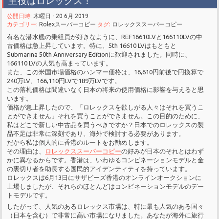
主役はロレックス！
公開日時:
木曜日 - 20 6月 2019
カテゴリー:
Rolexスーパーコピー
タグ:
ロレックススーパーコピー
有名な潜水艦の乗組員が好きなように、REF16610LVと166110LVの中
古価格は急上昇しています。特に、5th 16610 LVはもともと
Submarina 50th Anniversary Editionに歓迎されました。同時に、
166110 LVの人気も高まっています。
また、この米国市場価格のハンマー価格は、16,610円前後で円換算で
240万LV、166,110円LVで189万LVです。
この落札価格は間違いなく日本の将来の使用価格に影響を与えると思
います。
価格が急上昇したので、「ロレックスを欲しがる人々はそれを買うこ
とができません」それを買うことができません。この目的のために、
私はどこで新しい中古品を買うべきですか？日本でのロレックスの製
品不足は非常に深刻であり、海外で検討する必要があります。
だから私は個人的に香港のルートをお勧めします。
その理由は、
ロレックススーパーコピー
の好みが日本のそれとはわず
かに異なるからです。香港は、いわゆるコンビネーションモデルと金
の裏切り者を助長する国民的アイデンティティを持っています。
ロレックスは6月13日にサザビーズ香港のオンラインオークションに
上場しましたが、それらのほとんどはコンビネーションモデルのデー
トモデルです。
したがって、人気のあるロレックス市場は、特に最も人気のある国々
（日本を含む）で非常に高い市場になりました。あなたが海外に旅行