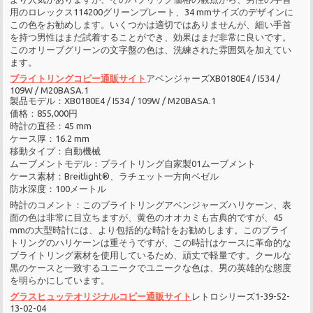
用のロレックス114200グリーンプレート、34 mmサイズのデザインに
この色をお勧めします。いくつかは適切ではありませんが、細い手首
を持つ男性はまだ試着することができ、効果はまだ非常に良いです。
このオリーブグリーンの文字盤の色は、洗練された雰囲気を加えてい
ます。
ブライトリングコピー通販サイト
アベンジャーズXB0180E4 / I534 /
109W / M20BASA.1
製品モデル：XB0180E4 / I534 / 109W / M20BASA.1
価格：855,000円
時計の直径：45 mm
ケース厚：16.2 mm
移動タイプ：自動機械
ムーブメントモデル：ブライトリング自家製01ムーブメント
ケース素材：Breitlight®、ラチェット一方向ベゼル
防水深度：100メートル
時計のコメント：このブライトリングアベンジャーズハリケーン、表
面の色は非常に目立ちますが、黄色のオオカミも古典的ですが、45
mmの大型時計には、より包括的な時計をお勧めします。このブライ
トリングのハリケーンは重そうですが、この時計はケースに革命的な
ブライトリング素材を使用しているため、頑丈で軽量です。クールな
黒のケースと一致するユニークでユニークな色は、男の英雄的な態度
を明らかにしています。
グラスヒュッテオリジナルコピー通販サイト
レトロシリーズ1-39-52-
13-02-04