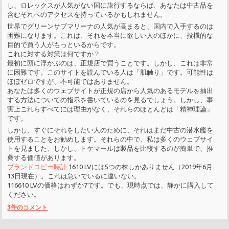
し、ロレックスが人気がない国に旅行するならば、あなたは中古品を
含むそれへのアクセスを持っているかもしれません。
世界でグリーンサブマリーナの人気が高まると、国内で入手するのは
困難になります。これは、それを本当に欲しい人のほかに、投機的な
目的で買う人がもっといるからです。
これに対する対策は何ですか？
最初に頭に浮かぶのは、正規店で買うことです。しかし、これは非常
に困難です。このサイトを読んでいる人は「肌触り」です。可能性は
ほぼゼロですが、不可能ではありません。
あなたは多くのウェブサイトが正規の店から人気のあるモデルを抽出
する方法についての指示を書いているのを見るでしょう。しかし、事
実上これらすべてには理由がなく、それらのほとんどは「精神理論」
です。
しかし、すぐにそれをしたい人のために、それはまだ中古の潜水艦を
使用することをお勧めします。それらの中で、私は多くのウェブサイ
トを見ました、しかし、トケマールは製品を比較するのが簡単で、推
薦する価値があります。
ブランドコピー時計
1610 LVには5つの株しかありません（2019年6月
13日現在）。これは急いでいるに違いない。
116610 LVの価格はわずか7です。でも、現時点では、静かに購入して
ください。
3件のコメント