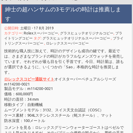
紳士の超ハンサムの3モデルの時計は推薦しま
す
公開日時:
土曜日 - 17 8月 2019
カテゴリー:
Rolexスーパーコピー
,
グラスヒュッテオリジナルコピー
,
ブラ
イトリングコピー
タグ:
グラスヒュッテオリジナルスーパーコピー
,
ブライ
トリングスーパーコピー
,
ロレックススーパーコピー
技術的な職人技に加えて、時計のデザインも成功の鍵です。最近で
は、さまざまなブランドの時計がカラフルなメンズウォッチを発売し
ています。それぞれが最も目を引く手首です。今日、時計屋は、誰も
が選択できるように、いくつかの「Sao」本格的な時計を推奨しま
す。
ロレックスコピー通販サイト
オイスターパーペチュアルシリーズ
m114200-0021
製品モデル：m114200-0021
価格：600,000円
時計の直径：34 mm
移動タイプ：自動機械
ムーブメントモデル：3132、スイス天文台認証（COSC）
ケース素材：904Lステンレススチール（蚝スチール）、マット
防水深度：100メートル
コメントを見る：ロレックスグリーンウォーターゴーストはベゼルで
より人気がありますが、そのパブリック価格の観点から、男性の手首