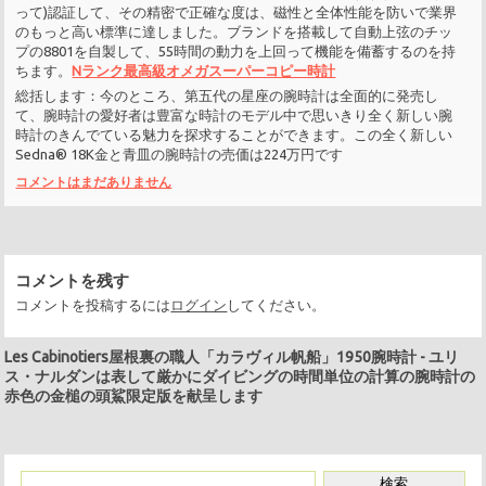
って)認証して、その精密で正確な度は、磁性と全体性能を防いで業界
のもっと高い標準に達しました。ブランドを搭載して自動上弦のチッ
プの8801を自製して、55時間の動力を上回って機能を備蓄するのを持
ちます。
Nランク最高級オメガスーパーコピー時計
総括します：今のところ、第五代の星座の腕時計は全面的に発売し
て、腕時計の愛好者は豊富な時計のモデル中で思いきり全く新しい腕
時計のきんでている魅力を探求することができます。この全く新しい
Sedna® 18K金と青皿の腕時計の売価は224万円です
コメントはまだありません
コメントを残す
コメントを投稿するには
ログイン
してください。
Les Cabinotiers屋根裏の職人「カラヴィル帆船」1950腕時計
-
ユリ
ス・ナルダンは表して厳かにダイビングの時間単位の計算の腕時計の
赤色の金槌の頭鯊限定版を献呈します