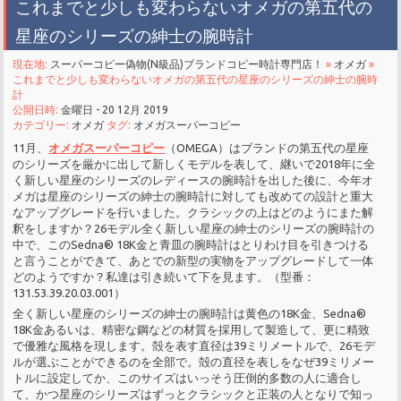
これまでと少しも変わらないオメガの第五代の
星座のシリーズの紳士の腕時計
現在地:
スーパーコピー偽物(N級品)ブランドコピー時計専門店！
»
オメガ
»
これまでと少しも変わらないオメガの第五代の星座のシリーズの紳士の腕時
計
公開日時:
金曜日 - 20 12月 2019
カテゴリー:
オメガ
タグ:
オメガスーパーコピー
11月、
オメガスーパーコピー
（OMEGA）はブランドの第五代の星座
のシリーズを厳かに出して新しくモデルを表して、継いで2018年に全
く新しい星座のシリーズのレディースの腕時計を出した後に、今年オ
メガは星座のシリーズの紳士の腕時計に対しても改めての設計と重大
なアップグレードを行いました。クラシックの上はどのようにまた解
釈をしますか？26モデル全く新しい星座の紳士のシリーズの腕時計の
中で、このSedna® 18K金と青皿の腕時計はとりわけ目を引きつける
と言うことができて、あとでの新型の実物をアップグレードして一体
どのようですか？私達は引き続いて下を見ます。（型番：
131.53.39.20.03.001）
全く新しい星座のシリーズの紳士の腕時計は黄色の18K金、Sedna®
18K金あるいは、精密な鋼などの材質を採用して製造して、更に精致
で優雅な風格を現します。殻を表す直径は39ミリメートルで、26モデ
ルが選ぶことができるのを全部で。殻の直径を表しをなぜ39ミリメー
トルに設定してか、このサイズはいっそう圧倒的多数の人に適合し
て、かつ星座のシリーズはずっとクラシックと正装の人となりで知っ