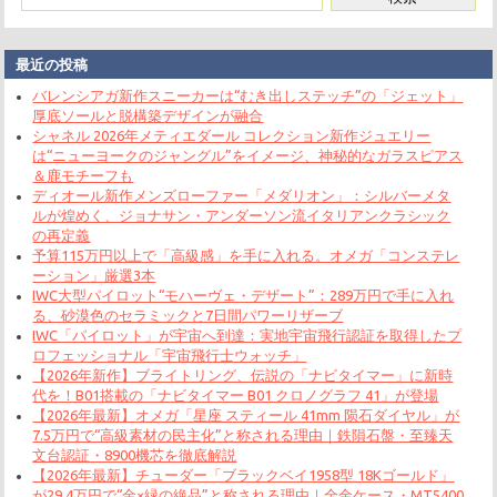
最近の投稿
バレンシアガ新作スニーカーは“むき出しステッチ”の「ジェット」
厚底ソールと脱構築デザインが融合
シャネル 2026年メティエダール コレクション新作ジュエリー
は“ニューヨークのジャングル”をイメージ、神秘的なガラスピアス
＆鹿モチーフも
ディオール新作メンズローファー「メダリオン」：シルバーメタ
ルが煌めく、ジョナサン・アンダーソン流イタリアンクラシック
の再定義
予算115万円以上で「高級感」を手に入れる。オメガ「コンステレ
ーション」厳選3本
IWC大型パイロット“モハーヴェ・デザート”：289万円で手に入れ
る、砂漠色のセラミックと7日間パワーリザーブ
IWC「パイロット」が宇宙へ到達：実地宇宙飛行認証を取得したプ
ロフェッショナル「宇宙飛行士ウォッチ」
【2026年新作】ブライトリング、伝説の「ナビタイマー」に新時
代を！B01搭載の「ナビタイマー B01 クロノグラフ 41」が登場
【2026年最新】オメガ「星座 スティール 41mm 陨石ダイヤル」が
7.5万円で“高級素材の民主化”と称される理由｜鉄隕石盤・至臻天
文台認証・8900機芯を徹底解説
【2026年最新】チューダー「ブラックベイ1958型 18Kゴールド」
が29.4万円で“金×緑の絶品”と称される理由｜全金ケース・MT5400