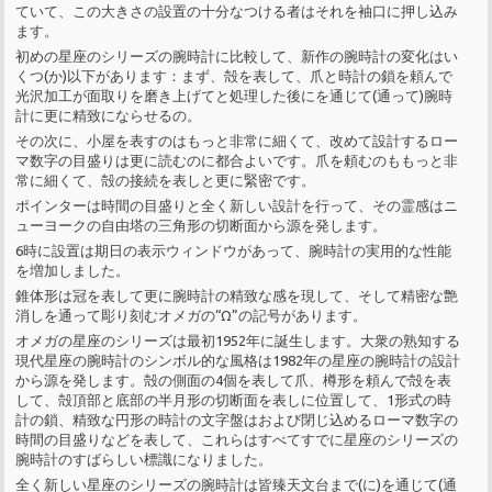
ていて、この大きさの設置の十分なつける者はそれを袖口に押し込み
ます。
初めの星座のシリーズの腕時計に比較して、新作の腕時計の変化はい
くつ(か)以下があります：まず、殻を表して、爪と時計の鎖を頼んで
光沢加工が面取りを磨き上げてと処理した後にを通じて(通って)腕時
計に更に精致にならせるの。
その次に、小屋を表すのはもっと非常に細くて、改めて設計するロー
マ数字の目盛りは更に読むのに都合よいです。爪を頼むのももっと非
常に細くて、殻の接続を表しと更に緊密です。
ポインターは時間の目盛りと全く新しい設計を行って、その霊感はニ
ューヨークの自由塔の三角形の切断面から源を発します。
6時に設置は期日の表示ウィンドウがあって、腕時計の実用的な性能
を増加しました。
錐体形は冠を表して更に腕時計の精致な感を現して、そして精密な艶
消しを通って彫り刻むオメガの“Ω”の記号があります。
オメガの星座のシリーズは最初1952年に誕生します。大衆の熟知する
現代星座の腕時計のシンボル的な風格は1982年の星座の腕時計の設計
から源を発します。殻の側面の4個を表して爪、樽形を頼んで殻を表
して、殻頂部と底部の半月形の切断面を表しに位置して、1形式の時
計の鎖、精致な円形の時計の文字盤はおよび閉じ込めるローマ数字の
時間の目盛りなどを表して、これらはすべてすでに星座のシリーズの
腕時計のすばらしい標識になりました。
全く新しい星座のシリーズの腕時計は皆臻天文台まで(に)を通じて(通