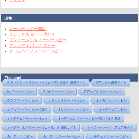
LINK
スーパーコピー 時計
ロレックス コピー 代引き
リシャールミル スーパーコピー
フェンディ バッグ コピー
クロムハーツ スーパーコピー
The label
A.ランゲ＆ゾーネスーパーコピー時計代引き 優良サイト
IWCコピー優良サイト
iwcスーパーコピー
Rolexスーパーコピー
アディダス スーパーコピー
ウブロスーパーコピー
エドックススーパーコピー
オメガスーパーコピー
オメガスーパーコピー代引き
オリススーパーコピー
オーデマピゲコピー
オーデマピゲスーパーコピー
オーデマピゲスーパーコピー時計代引き 激安
オーデマ・ピゲスーパーコピー代引き 優良サイト
オーヴァーシーズ・デュアルタイ
カルティエ コピー
カルティエスーパーコピー
カルティエ スーパーコピー